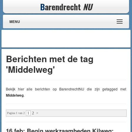
B
arendrecht
NU
MENU
Berichten met de tag
'Middelweg'
Bekijk hier alle berichten op BarendrechtNU die zijn getagged met
Middelweg
.
1
2
>
Pagina 1 van 2
16 feb: Begin werkzaamheden Kilweg: