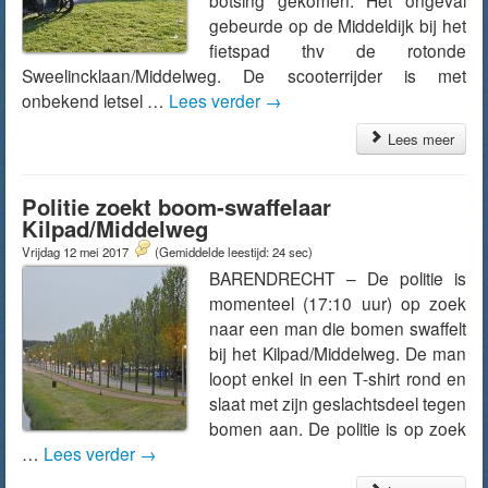
botsing gekomen. Het ongeval
gebeurde op de Middeldijk bij het
fietspad thv de rotonde
Sweelincklaan/Middelweg. De scooterrijder is met
onbekend letsel …
Lees verder
→
Lees meer
Politie zoekt boom-swaffelaar
Kilpad/Middelweg
Vrijdag 12 mei 2017
(Gemiddelde leestijd: 24 sec)
BARENDRECHT – De politie is
momenteel (17:10 uur) op zoek
naar een man die bomen swaffelt
bij het Kilpad/Middelweg. De man
loopt enkel in een T-shirt rond en
slaat met zijn geslachtsdeel tegen
bomen aan. De politie is op zoek
…
Lees verder
→