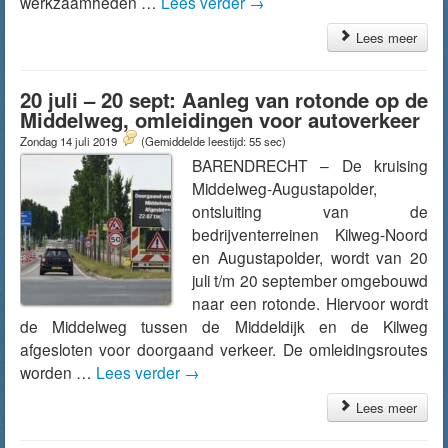
werkzaamheden …
Lees verder
→
Lees meer
20 juli – 20 sept: Aanleg van rotonde op de
Middelweg, omleidingen voor autoverkeer
Zondag 14 juli 2019
(Gemiddelde leestijd: 55 sec)
BARENDRECHT – De kruising
Middelweg-Augustapolder,
ontsluiting van de
bedrijventerreinen Kilweg-Noord
en Augustapolder, wordt van 20
juli t/m 20 september omgebouwd
naar een rotonde. Hiervoor wordt
de Middelweg tussen de Middeldijk en de Kilweg
afgesloten voor doorgaand verkeer. De omleidingsroutes
worden …
Lees verder
→
Lees meer