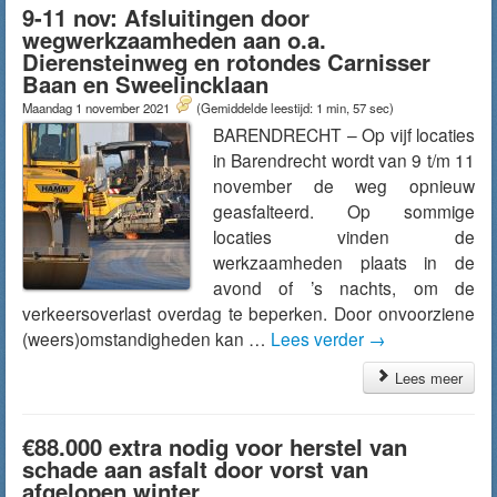
9-11 nov: Afsluitingen door
wegwerkzaamheden aan o.a.
Dierensteinweg en rotondes Carnisser
Baan en Sweelincklaan
Maandag 1 november 2021
(Gemiddelde leestijd: 1 min, 57 sec)
BARENDRECHT – Op vijf locaties
in Barendrecht wordt van 9 t/m 11
november de weg opnieuw
geasfalteerd. Op sommige
locaties vinden de
werkzaamheden plaats in de
avond of ’s nachts, om de
verkeersoverlast overdag te beperken. Door onvoorziene
(weers)omstandigheden kan …
Lees verder
→
Lees meer
€88.000 extra nodig voor herstel van
schade aan asfalt door vorst van
afgelopen winter