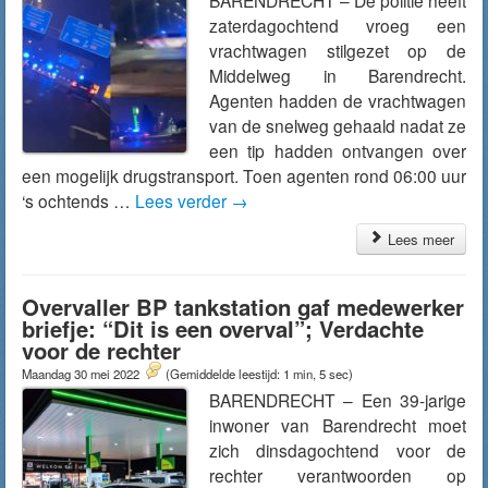
BARENDRECHT – De politie heeft
zaterdagochtend vroeg een
vrachtwagen stilgezet op de
Middelweg in Barendrecht.
Agenten hadden de vrachtwagen
van de snelweg gehaald nadat ze
een tip hadden ontvangen over
een mogelijk drugstransport. Toen agenten rond 06:00 uur
‘s ochtends …
Lees verder
→
Lees meer
Overvaller BP tankstation gaf medewerker
briefje: “Dit is een overval”; Verdachte
voor de rechter
Maandag 30 mei 2022
(Gemiddelde leestijd: 1 min, 5 sec)
BARENDRECHT – Een 39-jarige
inwoner van Barendrecht moet
zich dinsdagochtend voor de
rechter verantwoorden op