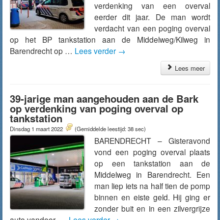
verdenking van een overval
eerder dit jaar. De man wordt
verdacht van een poging overval
op het BP tankstation aan de Middelweg/Kilweg in
Barendrecht op …
Lees verder
→
Lees meer
39-jarige man aangehouden aan de Bark
op verdenking van poging overval op
tankstation
Dinsdag 1 maart 2022
(Gemiddelde leestijd: 38 sec)
BARENDRECHT – Gisteravond
vond een poging overval plaats
op een tankstation aan de
Middelweg in Barendrecht. Een
man liep iets na half tien de pomp
binnen en eiste geld. Hij ging er
zonder buit en in een zilvergrijze
auto vandoor. …
Lees verder
→