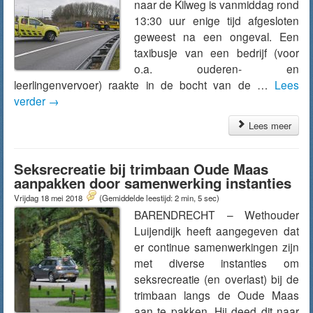
naar de Kilweg is vanmiddag rond
13:30 uur enige tijd afgesloten
geweest na een ongeval. Een
taxibusje van een bedrijf (voor
o.a. ouderen- en
leerlingenvervoer) raakte in de bocht van de …
Lees
verder
→
Lees meer
Seksrecreatie bij trimbaan Oude Maas
aanpakken door samenwerking instanties
Vrijdag 18 mei 2018
(Gemiddelde leestijd: 2 min, 5 sec)
BARENDRECHT – Wethouder
Luijendijk heeft aangegeven dat
er continue samenwerkingen zijn
met diverse instanties om
seksrecreatie (en overlast) bij de
trimbaan langs de Oude Maas
aan te pakken. Hij deed dit naar