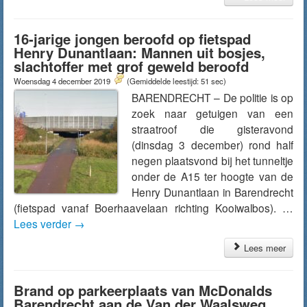
16-jarige jongen beroofd op fietspad
Henry Dunantlaan: Mannen uit bosjes,
slachtoffer met grof geweld beroofd
Woensdag 4 december 2019
(Gemiddelde leestijd: 51 sec)
BARENDRECHT – De politie is op
zoek naar getuigen van een
straatroof die gisteravond
(dinsdag 3 december) rond half
negen plaatsvond bij het tunneltje
onder de A15 ter hoogte van de
Henry Dunantlaan in Barendrecht
(fietspad vanaf Boerhaavelaan richting Kooiwalbos). …
Lees verder
→
Lees meer
Brand op parkeerplaats van McDonalds
Barendrecht aan de Van der Waalsweg