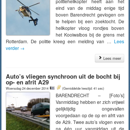
politiehelikopter heeft aan het
eind van de middag enige tijd
boven Barendrecht gevlogen om
te helpen bij een zoektocht. De
helikopter vloog rondjes boven
het Kooiwalbos bij de grens met
Rotterdam. De politie kreeg een melding van …
Lees
verder
→
Lees meer
Auto’s vliegen synchroon uit de bocht bij
op- en afrit A29
Woensdag 24 december 2014
(Gemiddelde leestijd: 41 sec)
BARENDRECHT – [Foto’s]
Vanmiddag hebben er zich vrijwel
gelijktijdig ongevallen
voorgedaan op de op en afrit van
de A29. Twee auto’s vlogen even
na één uur vanmiddag uit de