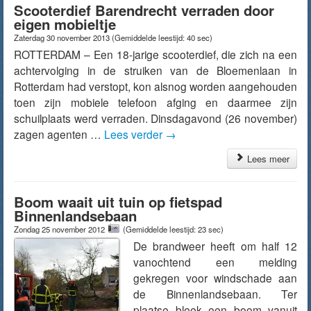
Scooterdief Barendrecht verraden door
eigen mobieltje
Zaterdag 30 november 2013
(Gemiddelde leestijd: 40 sec)
ROTTERDAM – Een 18-jarige scooterdief, die zich na een
achtervolging in de struiken van de Bloemenlaan in
Rotterdam had verstopt, kon alsnog worden aangehouden
toen zijn mobiele telefoon afging en daarmee zijn
schuilplaats werd verraden. Dinsdagavond (26 november)
zagen agenten …
Lees verder
→
Lees meer
Boom waait uit tuin op fietspad
Binnenlandsebaan
Zondag 25 november 2012
(Gemiddelde leestijd: 23 sec)
De brandweer heeft om half 12
vanochtend een melding
gekregen voor windschade aan
de Binnenlandsebaan. Ter
plaatse bleek een boom vanuit