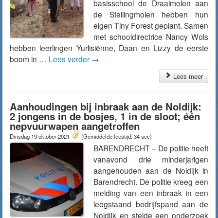
basisschool de Draaimolen aan
de Stellingmolen hebben hun
eigen Tiny Forest geplant. Samen
met schooldirectrice Nancy Wols
hebben leerlingen Yurlisiënne, Daan en Lizzy de eerste
boom in …
Lees verder
→
Lees meer
Aanhoudingen bij inbraak aan de Noldijk:
2 jongens in de bosjes, 1 in de sloot; één
nepvuurwapen aangetroffen
Dinsdag 19 oktober 2021
(Gemiddelde leestijd: 34 sec)
BARENDRECHT – De politie heeft
vanavond drie minderjarigen
aangehouden aan de Noldijk in
Barendrecht. De politie kreeg een
melding van een inbraak in een
leegstaand bedrijfspand aan de
Noldijk en stelde een onderzoek