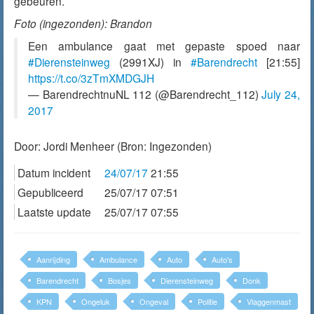
gebeuren.
Foto (ingezonden): Brandon
Een ambulance gaat met gepaste spoed naar
#Dierensteinweg
(2991XJ) in
#Barendrecht
[21:55]
https://t.co/3zTmXMDGJH
— BarendrechtnuNL 112 (@Barendrecht_112)
July 24,
2017
Door:
Jordi Menheer
(Bron: Ingezonden)
Datum incident
24/07/17
21:55
Gepubliceerd
25/07/17 07:51
Laatste update
25/07/17 07:55
Aanrijding
Ambulance
Auto
Auto's
Barendrecht
Bosjes
Dierensteinweg
Donk
KPN
Ongeluk
Ongeval
Politie
Vlaggenmast