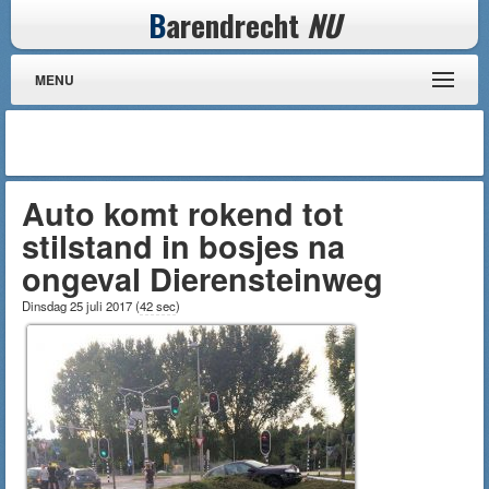
B
arendrecht
NU
MENU
Auto komt rokend tot
stilstand in bosjes na
ongeval Dierensteinweg
Dinsdag 25 juli 2017
(
42 sec
)