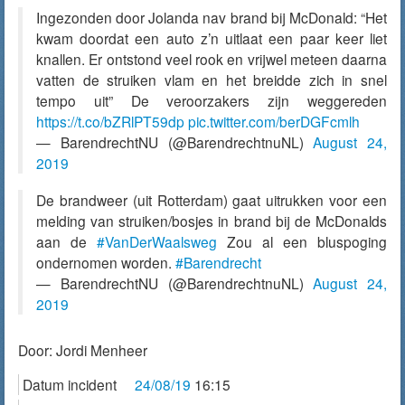
Ingezonden door Jolanda nav brand bij McDonald: “Het
kwam doordat een auto z’n uitlaat een paar keer liet
knallen. Er ontstond veel rook en vrijwel meteen daarna
vatten de struiken vlam en het breidde zich in snel
tempo uit” De veroorzakers zijn weggereden
https://t.co/bZRlPT59dp
pic.twitter.com/berDGFcmlh
— BarendrechtNU (@BarendrechtnuNL)
August 24,
2019
De brandweer (uit Rotterdam) gaat uitrukken voor een
melding van struiken/bosjes in brand bij de McDonalds
aan de
#VanDerWaalsweg
Zou al een bluspoging
ondernomen worden.
#Barendrecht
— BarendrechtNU (@BarendrechtnuNL)
August 24,
2019
Door:
Jordi Menheer
Datum incident
24/08/19
16:15