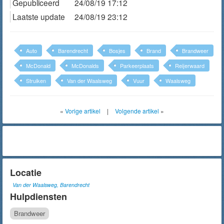
Gepubliceerd
24/08/19 17:12
Laatste update
24/08/19 23:12
Auto
Barendrecht
Bosjes
Brand
Brandweer
McDonald
McDonalds
Parkeerplaats
Reijerwaard
Struiken
Van der Waalsweg
Vuur
Waalsweg
«
Vorige artikel
|
Volgende artikel
»
Locatie
Van der Waalsweg, Barendrecht
Hulpdiensten
Brandweer