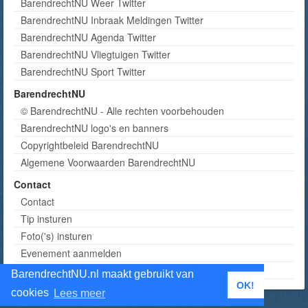
BarendrechtNU Weer Twitter
BarendrechtNU Inbraak Meldingen Twitter
BarendrechtNU Agenda Twitter
BarendrechtNU Vliegtuigen Twitter
BarendrechtNU Sport Twitter
BarendrechtNU
© BarendrechtNU - Alle rechten voorbehouden
BarendrechtNU logo's en banners
Copyrightbeleid BarendrechtNU
Algemene Voorwaarden BarendrechtNU
Contact
Contact
Tip insturen
Foto('s) insturen
Evenement aanmelden
Informatie aanvragen adverteren
BarendrechtNU.nl maakt gebruikt van
OK!
cookies
Lees meer