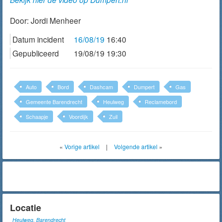
Door:
Jordi Menheer
Datum incident
16/08/19
16:40
Gepubliceerd
19/08/19 19:30
Auto
Bord
Dashcam
Dumpert
Gas
Gemeente Barendrecht
Heulweg
Reclamebord
Schaapje
Voordijk
Zuil
«
Vorige artikel
|
Volgende artikel
»
Locatie
Heulweg, Barendrecht