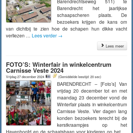
Barendrechtseweg 511) te
Barendrecht het jaarlijkse
schaapscheren plaats. De
bezoekers krijgen de kans om
van dichtbij te zien hoe de schapen hun dikke vacht
verliezen …
Lees verder
→
Lees meer
FOTO’S: Winterfair in winkelcentrum
Carnisse Veste 2024
Vrijdag 27 december 2024
(Gemiddelde leestijd: 20 sec)
BARENDRECHT – [Foto’s] Van
vrijdag 20 december tot en met
maandag 23 december vond de
Winterfair plaats in winkelcentrum
Carnisse Veste. Vier dagen lang
konden bezoekers terecht bij de
kerstkraampjes op het
Havenhoofd en de schaatsbaan voor kinderen op het …