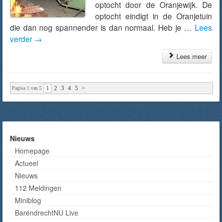
optocht door de Oranjewijk. De
optocht eindigt in de Oranjetuin
die dan nog spannender is dan normaal. Heb je …
Lees
verder
→
Lees meer
1
2
3
4
5
>
Pagina 1 van 5
Nieuws
Homepage
Actueel
Nieuws
112 Meldingen
Miniblog
BarendrechtNU Live