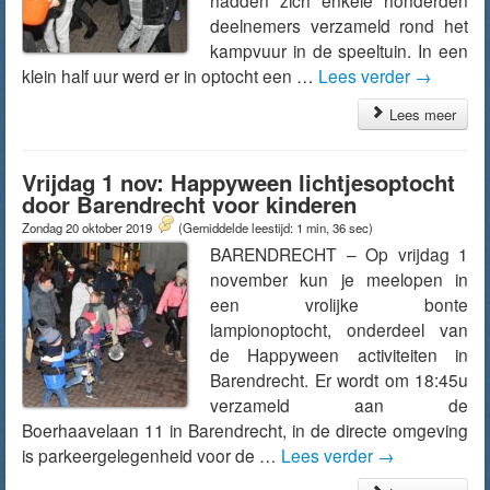
hadden zich enkele honderden
deelnemers verzameld rond het
kampvuur in de speeltuin. In een
klein half uur werd er in optocht een …
Lees verder
→
Lees meer
Vrijdag 1 nov: Happyween lichtjesoptocht
door Barendrecht voor kinderen
Zondag 20 oktober 2019
(Gemiddelde leestijd: 1 min, 36 sec)
BARENDRECHT – Op vrijdag 1
november kun je meelopen in
een vrolijke bonte
lampionoptocht, onderdeel van
de Happyween activiteiten in
Barendrecht. Er wordt om 18:45u
verzameld aan de
Boerhaavelaan 11 in Barendrecht, in de directe omgeving
is parkeergelegenheid voor de …
Lees verder
→