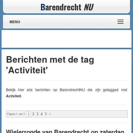
B
arendrecht
NU
MENU
Berichten met de tag
'Activiteit'
Bekijk hier alle berichten op BarendrechtNU die zijn getagged met
Activiteit
.
1
2
3
4
5
>
Pagina 1 van 5
Wielerronde van Barendrecht op zaterdag