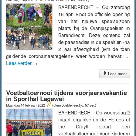
BARENDRECHT – Op zaterdag
16 april vindt de officiële opening
van het nieuwe speelseizoen
plaats bij de Oranjespeeltuin in
Barendrecht. Deze ochtend zal
de paastraditie in de speeltuin -na
2 jaar afwezigheid (ivm de toen
geldende coronamaatregelen)- weer worden hervat: …
Lees verder
→
Lees meer
Voetbaltoernooi tijdens voorjaarsvakantie
in Sporthal Lagewei
Maandag 14 februari 2022
(Gemiddelde leestijd: 57 sec)
BARENDRECHT- Op woensdag 2
maart organiseren de Heroes of
the Cruyff Court een
voetbalbaltoernooi voor kinderen