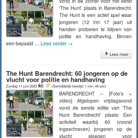
vond in de zomer voor het eerst
‘The Hunt’ plaats in Barendrecht.
The Hunt is een actief spel waar
jongeren (12 t/m 17 jaar) uit
handen proberen te blijven van
politie en handhaving. Binnen
een bepaald …
Lees verder
→
Lees meer
The Hunt Barendrecht: 60 jongeren op de
vlucht voor politie en handhaving
Zondag 11 juni 2023
(Gemiddelde leestijd: 1 min, 49 sec)
BARENDRECHT – [Foto’s +
video] Afgelopen vrijdagavond
vond de eerste editie van ‘The
Hunt Barendrecht’ plaats: Een
activiteit waarbij 60 (vooraf
ingeschreven) jongeren op de
vlucht sloegen voor