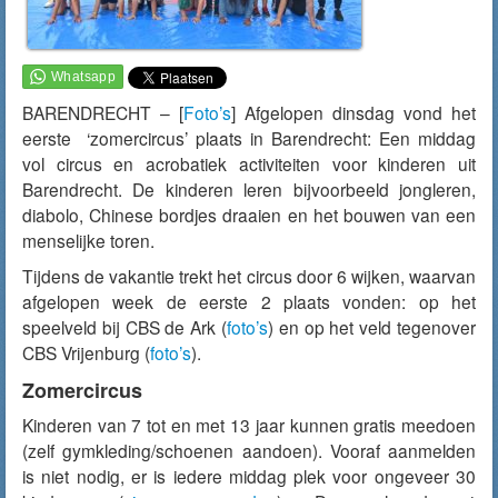
BARENDRECHT – [
Foto’s
] Afgelopen dinsdag vond het
eerste ‘zomercircus’ plaats in Barendrecht: Een middag
vol circus en acrobatiek activiteiten voor kinderen uit
Barendrecht. De kinderen leren bijvoorbeeld jongleren,
diabolo, Chinese bordjes draaien en het bouwen van een
menselijke toren.
Tijdens de vakantie trekt het circus door 6 wijken, waarvan
afgelopen week de eerste 2 plaats vonden: op het
speelveld bij CBS de Ark (
foto’s
) en op het veld tegenover
CBS Vrijenburg (
foto’s
).
Zomercircus
Kinderen van 7 tot en met 13 jaar kunnen gratis meedoen
(zelf gymkleding/schoenen aandoen). Vooraf aanmelden
is niet nodig, er is iedere middag plek voor ongeveer 30