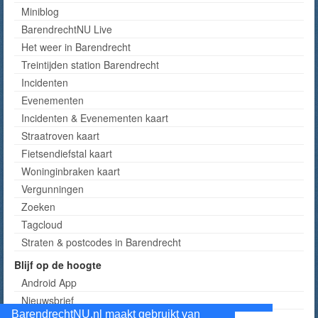
Miniblog
BarendrechtNU Live
Het weer in Barendrecht
Treintijden station Barendrecht
Incidenten
Evenementen
Incidenten & Evenementen kaart
Straatroven kaart
Fietsendiefstal kaart
Woninginbraken kaart
Vergunningen
Zoeken
Tagcloud
Straten & postcodes in Barendrecht
Blijf op de hoogte
Android App
Nieuwsbrief
BarendrechtNU.nl maakt gebruikt van