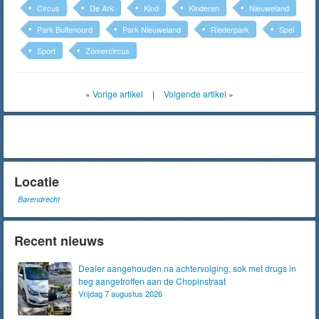
Circus
De Ark
Kind
Kinderen
Nieuweland
Park Buitenoord
Park Nieuweland
Riederpark
Spel
Sport
Zomercircus
«
Vorige artikel
|
Volgende artikel
»
Locatie
Barendrecht
Recent nieuws
Dealer aangehouden na achtervolging, sok met drugs in
heg aangetroffen aan de Chopinstraat
Vrijdag 7 augustus 2026