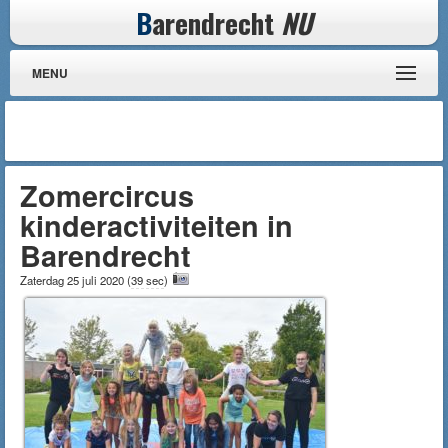
B
arendrecht
NU
MENU
Zomercircus
kinderactiviteiten in
Barendrecht
Zaterdag 25 juli 2020
(
39 sec
)