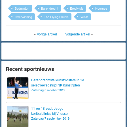
Badminton
Barendrecht
Eredivisie
Hoornse
Overwinning
The Flying Shuttle
Winst
«
Vorige artikel
|
Volgende artikel
»
Recent sportnieuws
Barendrechtste kunstrijdsters in 1e
selectiewedstrijd NK kunstrijden
Zaterdag 5 oktober 2019
11 en 18 sept: Jeugd
korfbalclinics bij Vitesse
Zaterdag 7 september 2019