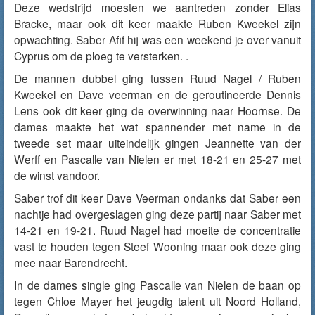
Deze wedstrijd moesten we aantreden zonder Elias
Bracke, maar ook dit keer maakte Ruben Kweekel zijn
opwachting. Saber Afif hij was een weekend je over vanuit
Cyprus om de ploeg te versterken. .
De mannen dubbel ging tussen Ruud Nagel / Ruben
Kweekel en Dave veerman en de geroutineerde Dennis
Lens ook dit keer ging de overwinning naar Hoornse. De
dames maakte het wat spannender met name in de
tweede set maar uiteindelijk gingen Jeannette van der
Werff en Pascalle van Nielen er met 18-21 en 25-27 met
de winst vandoor.
Saber trof dit keer Dave Veerman ondanks dat Saber een
nachtje had overgeslagen ging deze partij naar Saber met
14-21 en 19-21. Ruud Nagel had moeite de concentratie
vast te houden tegen Steef Wooning maar ook deze ging
mee naar Barendrecht.
In de dames single ging Pascalle van Nielen de baan op
tegen Chloe Mayer het jeugdig talent uit Noord Holland,