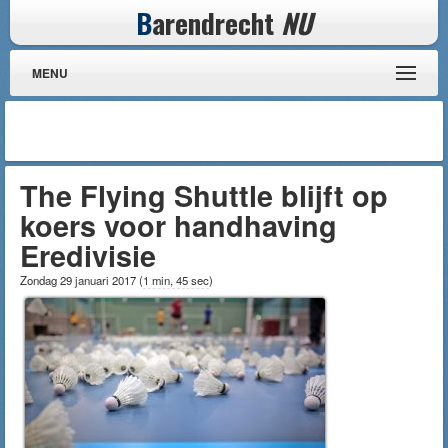
B
arendrecht
NU
MENU
The Flying Shuttle blijft op
koers voor handhaving
Eredivisie
Zondag 29 januari 2017
(
1 min, 45 sec
)