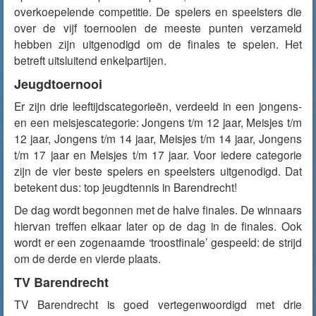
overkoepelende competitie. De spelers en speelsters die
over de vijf toernooien de meeste punten verzameld
hebben zijn uitgenodigd om de finales te spelen. Het
betreft uitsluitend enkelpartijen.
Jeugdtoernooi
Er zijn drie leeftijdscategorieën, verdeeld in een jongens-
en een meisjescategorie: Jongens t/m 12 jaar, Meisjes t/m
12 jaar, Jongens t/m 14 jaar, Meisjes t/m 14 jaar, Jongens
t/m 17 jaar en Meisjes t/m 17 jaar. Voor iedere categorie
zijn de vier beste spelers en speelsters uitgenodigd. Dat
betekent dus: top jeugdtennis in Barendrecht!
De dag wordt begonnen met de halve finales. De winnaars
hiervan treffen elkaar later op de dag in de finales. Ook
wordt er een zogenaamde ‘troostfinale’ gespeeld: de strijd
om de derde en vierde plaats.
TV Barendrecht
TV Barendrecht is goed vertegenwoordigd met drie