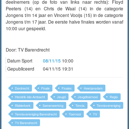
deelnemers (op de foto van links naar rechts): Floyd
Peeters (14) en Chris de Waal (14) in de categorie
Jongens t/m 14 jaar en Vincent Vooijs (15) in de categorie
Jongens t/m 17 jaar. De eerste halve finales worden vanaf
10:00 uur gespeeld.
Door:
TV Barendrecht
Datum Sport
08/11/15
10:00
Gepubliceerd
04/11/15 19:31
Dordrecht
Finale
Finales
Heerjansdam
Hendrik-Ido-Ambacht
Jeugd
Jeugdtoernooi
Regio
Ridderkerk
Samenwerking
Tennis
Tennisvereniging
Tennisvereniging Barendrecht
Toernooi
TV
TV Barendrecht