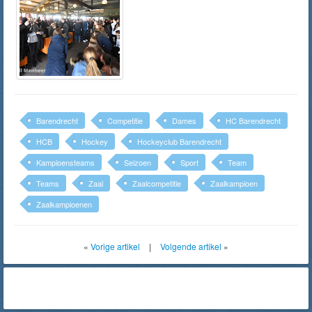
Barendrecht
Competitie
Dames
HC Barendrecht
HCB
Hockey
Hockeyclub Barendrecht
Kampioensteams
Seizoen
Sport
Team
Teams
Zaal
Zaalcompetitie
Zaalkampioen
Zaalkampioenen
«
Vorige artikel
|
Volgende artikel
»