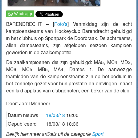
BARENDRECHT – [
Foto’s
]
Vanmiddag
zijn de acht
kampioensteams van Hockeyclub Barendrecht gehuldigd
in het clubhuis op Sportpark de Doorbraak. De acht teams,
allen damesteams, zijn afgelopen seizoen kampioen
geworden in de zaalcompetitie.
De zaalkampioenen die zijn gehuldigd: MA5, MC4, MD3,
MC6, MC5, MB5, MA4, Dames 1. De aanwezige
teamleden van de kampioensteams zijn op het podium in
het zonnetje gezet voor hun prestatie en ontvingen, naast
een luid applaus van clubgenoten, een beker van de club.
Door:
Jordi Menheer
Datum nieuws
18/03/18
16:00
Gepubliceerd
18/03/18 18:36
Bekijk hier meer artikels uit de categorie
Sport