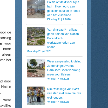
Politie ontdekt voor bijna
half miljoen euro aan
gestolen spullen in loods
aan het Zuideinde
Dinsdag 21 juli 2026
Van dinsdag t/m vrijdag
 voor de
geen treinen van station
passing
Barendrecht;
werkzaamheden aan
ert voor
spoor
 intern
Maandag 20 juli 2026
 alleen
ver het
Weer aanpassing kruising
Zuidersingel/Avenue
Carnisse: Geen voorrang
meer voor fietsers
Vrijdag 17 juli 2026
nd door
Notitie
Nieuw college van B&W
.
van start met twee nieuwe
wethouders
A, werd
Vrijdag 17 juli 2026
kelijke