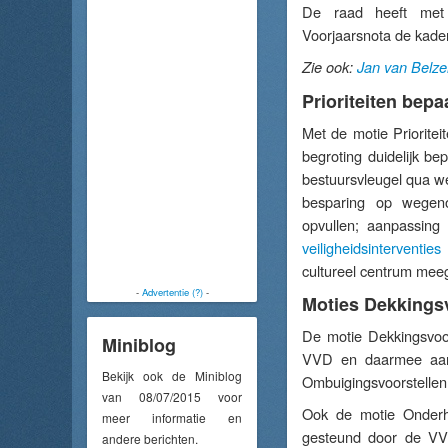
De raad heeft met 
Voorjaarsnota de kade
Zie ook:
Jan van Belze
Prioriteiten bepa
Met de motie Prioritei
begroting duidelijk be
bestuursvleugel qua we
besparing op wegeno
opvullen; aanpassing
veiligheidsinterventies
cultureel centrum me
-
Advertentie (?)
-
Moties Dekkings
De motie Dekkingsvoo
Miniblog
VVD en daarmee aange
Bekijk ook de Miniblog
Ombuigingsvoorstellen 
van 08/07/2015 voor
Ook de motie Onderh
meer informatie en
gesteund door de VVD
andere berichten.