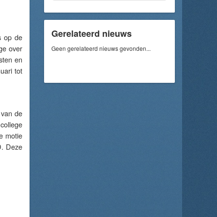
Gerelateerd nieuws
s op de
ge over
Geen gerelateerd nieuws gevonden...
sten en
uari tot
 van de
college
e motie
D. Deze