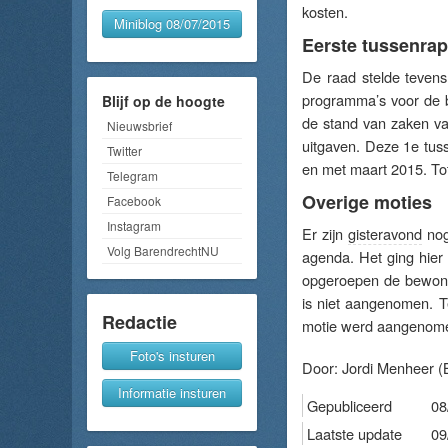
kosten.
Miniblog 08/07/2015
Eerste tussenra
De raad stelde tevens
programma’s voor de b
Blijf op de hoogte
de stand van zaken van
Nieuwsbrief
uitgaven. Deze 1e tuss
Twitter
en met maart 2015. Tot
Telegram
Overige moties
Facebook
Instagram
Er zijn
gisteravond
nog
Volg BarendrechtNU
agenda. Het ging hier
opgeroepen de bewone
is niet aangenomen. 
Redactie
motie werd aangenom
Foto's insturen
Door:
Jordi Menheer
(
Informatie insturen
Gepubliceerd
08
Laatste update
09