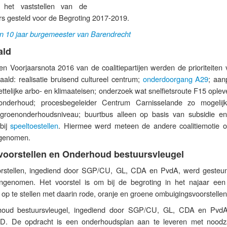
het vaststellen van de
rs gesteld voor de Begroting 2017-2019.
n 10 jaar burgemeester van Barendrecht
ald
ten Voorjaarsnota 2016 van de coalitiepartijen werden de prioriteiten
paald: realisatie bruisend cultureel centrum;
onderdoorgang A29
; aan
ttelijke arbo- en klimaateisen; onderzoek wat snelfietsroute F15 oplev
nderhoud; procesbegeleider Centrum Carnisselande zo mogelijk
 groenonderhoudsniveau; buurtbus alleen op basis van subsidie en
bij
speeltoestellen
. Hiermee werd meteen de andere coalitiemotie o
egenomen.
voorstellen en Onderhoud bestuursvleugel
rstellen, ingediend door SGP/CU, GL, CDA en PvdA, werd gesteu
nomen. Het voorstel is om bij de begroting in het najaar een 
op te stellen met daarin rode, oranje en groene ombuigingsvoorstellen
oud bestuursvleugel, ingediend door SGP/CU, GL, CDA en Pvd
. De opdracht is een onderhoudsplan aan te leveren met noodza