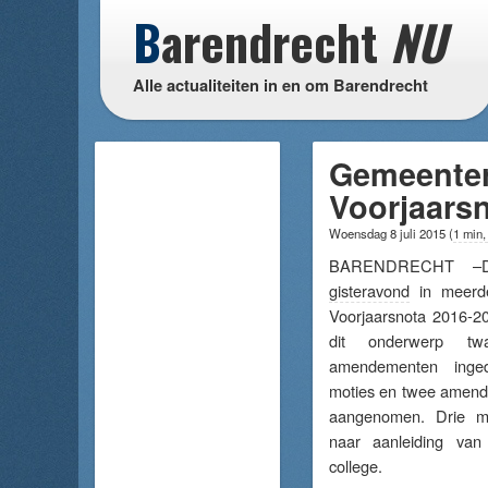
B
arendrecht
NU
Alle actualiteiten in en om Barendrecht
Gemeenter
Voorjaars
Woensdag 8 juli 2015
(
1 min,
BARENDRECHT –De
gisteravond
in meerde
Voorjaarsnota 2016-201
dit onderwerp tw
amendementen inge
moties en twee amende
aangenomen. Drie mo
naar aanleiding van
college.