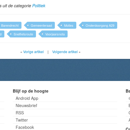
ls uit de categorie
Politiek
Barendrecht
Gemeenteraad
Moties
Onderdoorgang A29
d
Snelfietsroute
Voorjaarsnota
«
Vorige artikel
|
Volgende artikel
»
Blijf op de hoogte
B
Android App
Nieuwsbrief
RSS
Twitter
Facebook
C