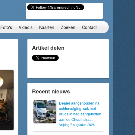
Foto's
Video's
Kaarten
Zoeken
Contact
Artikel delen
Recent nieuws
Dealer aangehouden na
achtervolging, sok met
drugs in heg aangetroffen
aan de Chopinstraat
Vrijdag 7 augustus 2026