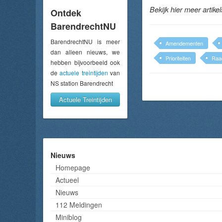
Bekijk hier meer artike
Ontdek
BarendrechtNU
BarendrechtNU is meer
Amendementen
dan alleen nieuws, we
Prioriteiten
Raa
hebben bijvoorbeeld ook
de
actuele treintijden
van
NS station Barendrecht
Actuele Treintijden
Nieuws
Homepage
Actueel
Nieuws
112 Meldingen
Miniblog