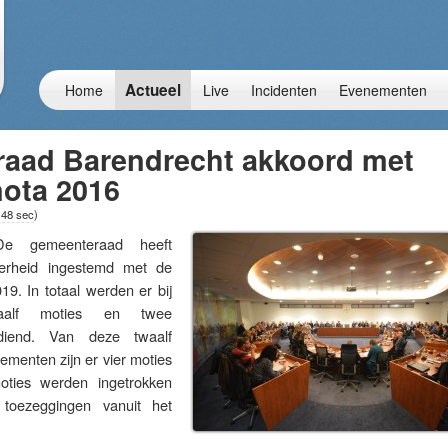
Actueel
Home
Live
Incidenten
Evenementen
aad Barendrecht akkoord met
nota 2016
 48 sec
)
 gemeenteraad heeft
rheid ingestemd met de
9. In totaal werden er bij
aalf moties en twee
diend. Van deze twaalf
menten zijn er vier moties
ties werden ingetrokken
 toezeggingen vanuit het