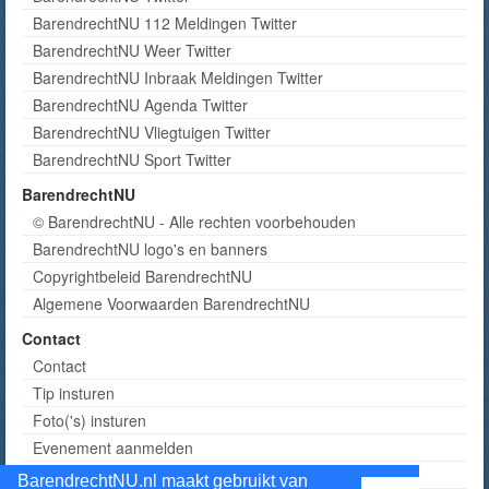
BarendrechtNU 112 Meldingen Twitter
BarendrechtNU Weer Twitter
BarendrechtNU Inbraak Meldingen Twitter
BarendrechtNU Agenda Twitter
BarendrechtNU Vliegtuigen Twitter
BarendrechtNU Sport Twitter
BarendrechtNU
© BarendrechtNU - Alle rechten voorbehouden
BarendrechtNU logo's en banners
Copyrightbeleid BarendrechtNU
Algemene Voorwaarden BarendrechtNU
Contact
Contact
Tip insturen
Foto('s) insturen
Evenement aanmelden
Informatie aanvragen adverteren
BarendrechtNU.nl maakt gebruikt van