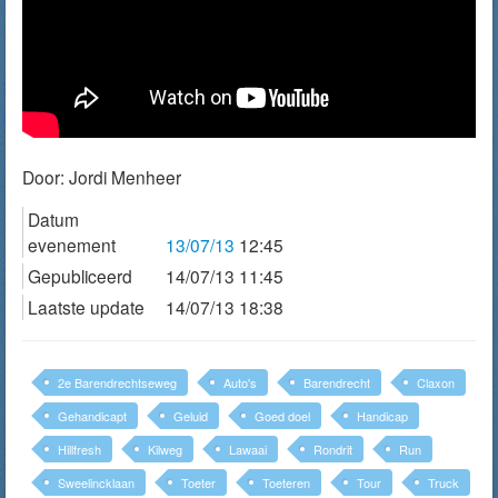
Door:
Jordi Menheer
Datum
evenement
13/07/13
12:45
Gepubliceerd
14/07/13 11:45
Laatste update
14/07/13 18:38
2e Barendrechtseweg
Auto's
Barendrecht
Claxon
Gehandicapt
Geluid
Goed doel
Handicap
Hillfresh
Kilweg
Lawaai
Rondrit
Run
Sweelincklaan
Toeter
Toeteren
Tour
Truck