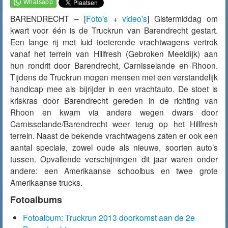
BARENDRECHT – [
Foto’s
+
video’s
]
Gistermiddag
om
kwart voor één is de Truckrun van Barendrecht gestart.
Een lange rij met luid toeterende vrachtwagens vertrok
vanaf het terrein van Hillfresh (Gebroken Meeldijk) aan
hun rondrit door Barendrecht, Carnisselande en Rhoon.
Tijdens de Truckrun mogen mensen met een verstandelijk
handicap mee als bijrijder in een vrachtauto. De stoet is
kriskras door Barendrecht gereden in de richting van
Rhoon en kwam via andere wegen dwars door
Carnisselande/Barendrecht weer terug op het Hillfresh
terrein. Naast de bekende vrachtwagens zaten er ook een
aantal speciale, zowel oude als nieuwe, soorten auto’s
tussen. Opvallende verschijningen dit jaar waren onder
andere: een Amerikaanse schoolbus en twee grote
Amerikaanse trucks.
Fotoalbums
Fotoalbum: Truckrun 2013 doorkomst aan de 2e