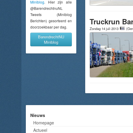
Miniblog
. Hier zijn alle
@BarendrechtnuNL
Tweets (Miniblog
Truckrun Ba
Berichten) gesorteerd en
doorzoekbaar per dag.
Zondag 14 juli 2013
(Gem
BarendrechtNU
Miniblog
Nieuws
Homepage
Actueel