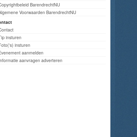
Copyrightbeleid BarendrechtNU
Algemene Voorwaarden BarendrechtNU
ontact
Contact
Tip insturen
Foto('s) insturen
Evenement aanmelden
Informatie aanvragen adverteren