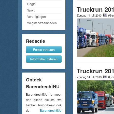
Regio
Truckrun 20
Sport
Zondag 14 juli 2013
(Gem
Verenigingen
Wegwerkzaamheden
Redactie
Foto's insturen
Informatie insturen
Truckrun 20
Zondag 14 juli 2013
(Gem
Ontdek
BarendrechtNU
BarendrechtNU is meer
dan alleen nieuws, we
hebben bijvoorbeeld ook
de
BarendrechtNU