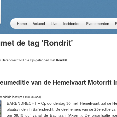
Home
Actueel
Live
Incidenten
Evenementen
F
met de tag 'Rondrit'
 op BarendrechtNU die zijn getagged met
Rondrit
.
leumeditie van de Hemelvaart Motorrit i
iddelde leestijd: 1 min, 36 sec)
BARENDRECHT – Op donderdag 30 mei, Hemelvaart, zal de Hem
plaatsvinden in Barendrecht. De deelnemers van de 25e editie van
om 09:15 uur vanaf de Bachlaan (Aksent). De organisatie r