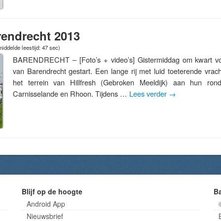
rendrecht 2013
iddelde leestijd: 47 sec)
BARENDRECHT – [Foto’s + video’s] Gistermiddag om kwart vo
van Barendrecht gestart. Een lange rij met luid toeterende vrac
het terrein van Hillfresh (Gebroken Meeldijk) aan hun rond
Carnisselande en Rhoon. Tijdens …
Lees verder
→
Blijf op de hoogte
B
Android App
Nieuwsbrief