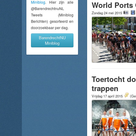
Miniblog
. Hier zijn alle
World Ports 
@BarendrechtnuNL
Zondag 24 mei 2015
Tweets (Miniblog
Berichten) gesorteerd en
doorzoekbaar per dag.
BarendrechtNU
Miniblog
Toertocht do
trappen
Vrijdag 17 april 2015
(Gem