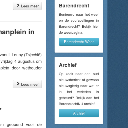
Barendrecht
Lees meer
Benieuwd naar het weer
en de voorspellingen in
Barendrecht? Bekijk hier
manplein in
de weerpagina.
Barendrecht Weer
anuit Louny (Tsjechië)
 vrijdag 4 augustus om
Archief
plein door wethouder
Op zoek naar een oud
nieuwsbericht of gewoon
Lees meer
nieuwsgierig naar wat er
in het verleden is
gebeurd? Bekijk dan het
BarendrechtNU archief.
7
Archief
gen geopend voor de