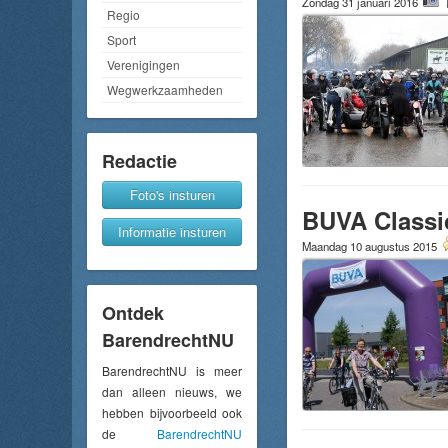
Zondag 31 januari 2016
Regio
Sport
Verenigingen
Wegwerkzaamheden
Redactie
Foto's insturen
BUVA Classic
Informatie insturen
Maandag 10 augustus 2015
Ontdek
BarendrechtNU
BarendrechtNU is meer
dan alleen nieuws, we
hebben bijvoorbeeld ook
de
BarendrechtNU