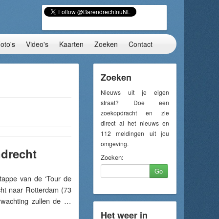
oto's
Video's
Kaarten
Zoeken
Contact
Zoeken
Nieuws uit je eigen
straat? Doe een
zoekopdracht en zie
direct al het nieuws en
112 meldingen uit jou
omgeving.
ndrecht
Zoeken:
Go
appe van de ‘Tour de
cht naar Rotterdam (73
rwachting zullen de …
Het weer in