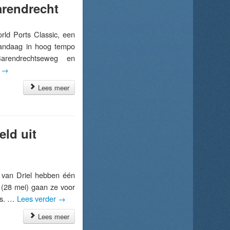
arendrecht
d Ports Classic, een
vandaag in hoog tempo
arendrechtseweg en
r
→
Lees meer
ld uit
an Driel hebben één
 (28 mei) gaan ze voor
ts. …
Lees verder
→
Lees meer