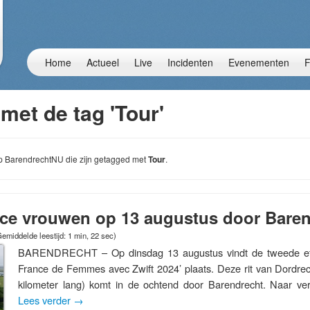
Home
Actueel
Live
Incidenten
Evenementen
F
met de tag 'Tour'
 op BarendrechtNU die zijn getagged met
Tour
.
nce vrouwen op 13 augustus door Bare
emiddelde leestijd: 1 min, 22 sec)
BARENDRECHT – Op dinsdag 13 augustus vindt de tweede et
France de Femmes avec Zwift 2024’ plaats. Deze rit van Dordre
kilometer lang) komt in de ochtend door Barendrecht. Naar ve
Lees verder
→