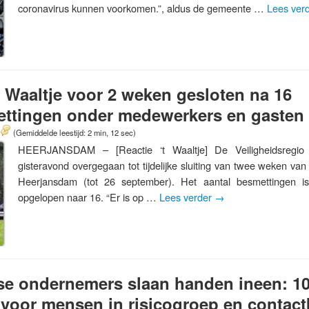
coronavirus kunnen voorkomen.”, aldus de gemeente …
Lees ver
t Waaltje voor 2 weken gesloten na 16
ttingen onder medewerkers en gasten
(Gemiddelde leestijd: 2 min, 12 sec)
HEERJANSDAM – [Reactie ‘t Waaltje] De Veiligheidsregio 
gisteravond overgegaan tot tijdelijke sluiting van twee weken van 
Heerjansdam (tot 26 september). Het aantal besmettingen i
opgelopen naar 16. “Er is op …
Lees verder
→
e ondernemers slaan handen ineen: 10.
voor mensen in risicogroep en contac