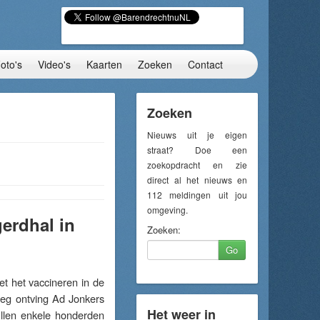
oto's
Video's
Kaarten
Zoeken
Contact
Zoeken
Nieuws uit je eigen
straat? Doe een
zoekopdracht en zie
direct al het nieuws en
112 meldingen uit jou
omgeving.
erdhal in
Zoeken:
Go
het vaccineren in de
weg ontving Ad Jonkers
Het weer in
ullen enkele honderden