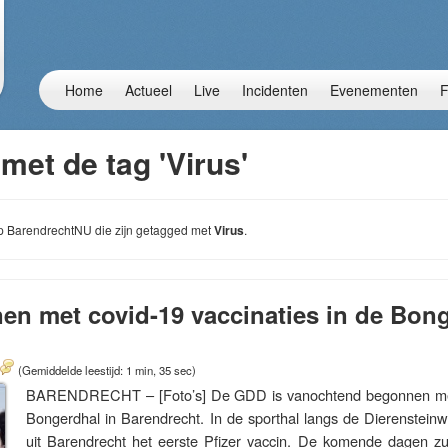
Home
Actueel
Live
Incidenten
Evenementen
F
met de tag 'Virus'
 op BarendrechtNU die zijn getagged met
Virus
.
n met covid-19 vaccinaties in de Bong
(Gemiddelde leestijd: 1 min, 35 sec)
BARENDRECHT – [Foto’s] De GDD is vanochtend begonnen met 
Bongerdhal in Barendrecht. In de sporthal langs de Dierenstein
uit Barendrecht het eerste Pfizer vaccin. De komende dagen z