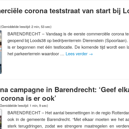
rciële corona teststraat van start bij 
(Gemiddelde leestijd: 2 min, 53 sec)
BARENDRECHT – Vandaag is de eerste commerciële corona test
geopend bij Loods38 op bedrijventerrein Dierenstein (Spoorlaan). 
is er begonnen met één testlocatie. De komende tijd wordt een l
het parkeerterrein waardoor …
Lees verder
→
ona campagne in Barendrecht: ‘Geef elk
 corona is er ook’
Gemiddelde leestijd: 1 min, 9 sec)
BARENDRECHT – Het aantal besmettingen in de regio Rotterda
ook in de gemeente Barendrecht. “Met elkaar moeten we het a
sterk terugdringen, zodat we strengere maatregelen en verder