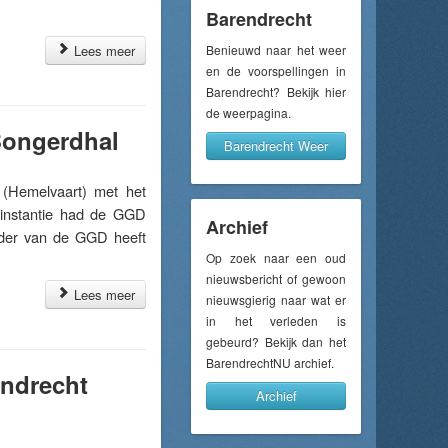
Barendrecht
Lees meer
Benieuwd naar het weer
en de voorspellingen in
Barendrecht? Bekijk hier
de weerpagina.
Bongerdhal
Barendrecht Weer
Hemelvaart) met het
e instantie had de GGD
Archief
erder van de GGD heeft
Op zoek naar een oud
nieuwsbericht of gewoon
Lees meer
nieuwsgierig naar wat er
in het verleden is
gebeurd? Bekijk dan het
BarendrechtNU archief.
endrecht
Archief