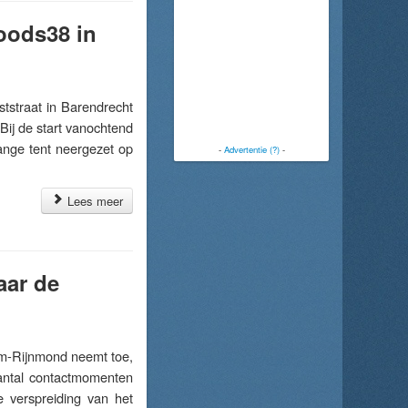
Loods38 in
straat in Barendrecht
Bij de start vanochtend
ange tent neergezet op
-
Advertentie (?)
-
Lees meer
aar de
m-Rijnmond neemt toe,
antal contactmomenten
e verspreiding van het