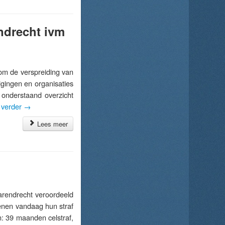
endrecht ivm
 de verspreiding van
gingen en organisaties
n onderstaand overzicht
 verder
→
Lees meer
endrecht veroordeeld
kkenen vandaag hun straf
n: 39 maanden celstraf,