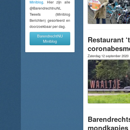
Miniblog
. Hier zijn alle
@BarendrechtnuNL
Tweets (Miniblog
Berichten) gesorteerd en
doorzoekbaar per dag.
BarendrechtNU
Restaurant ‘
Miniblog
coronabesme
Zaterdag 12 september 2020
Barendrechts
mondkapjes 