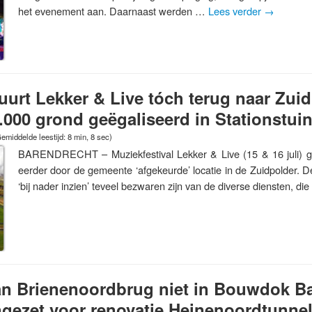
het evenement aan. Daarnaast werden …
Lees verder
→
urt Lekker & Live tóch terug naar Zuid
.000 grond geëgaliseerd in Stationstui
emiddelde leestijd: 8 min, 8 sec)
BARENDRECHT – Muziekfestival Lekker & Live (15 & 16 juli) ga
eerder door de gemeente ‘afgekeurde’ locatie in de Zuidpolder. D
‘bij nader inzien’ teveel bezwaren zijn van de diverse diensten, d
an Brienenoordbrug niet in Bouwdok Ba
ingezet voor renovatie Heinenoordtunne