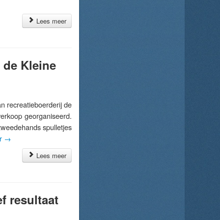
Lees meer
 de Kleine
 recreatieboerderij de
verkoop georganiseerd.
tweedehands spulletjes
er
→
Lees meer
f resultaat