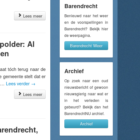
Barendrecht
Lees meer
Benieuwd naar het weer
en de voorspellingen in
Barendrecht? Bekijk hier
de weerpagina.
polder: Al
Barendrecht Weer
nen
at tóch terug naar de
Archief
e gemeente stelt dat er
Op zoek naar een oud
ie …
Lees verder
→
nieuwsbericht of gewoon
nieuwsgierig naar wat er
Lees meer
in het verleden is
gebeurd? Bekijk dan het
BarendrechtNU archief.
Archief
rendrecht,
l