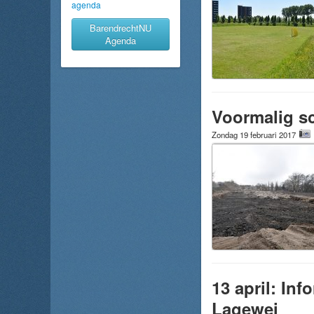
agenda
BarendrechtNU
Agenda
Voormalig s
Zondag 19 februari 2017
13 april: In
Lagewei