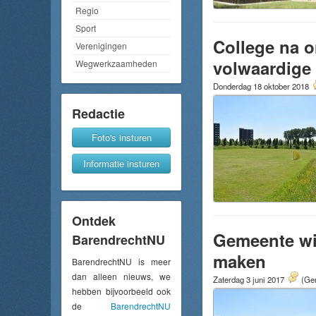
Regio
Sport
College na o
Verenigingen
volwaardige
Wegwerkzaamheden
Donderdag 18 oktober 2018
Redactie
Foto's insturen
Informatie insturen
Ontdek
Gemeente wi
BarendrechtNU
maken
BarendrechtNU is meer
dan alleen nieuws, we
Zaterdag 3 juni 2017
(Gem
hebben bijvoorbeeld ook
de
BarendrechtNU