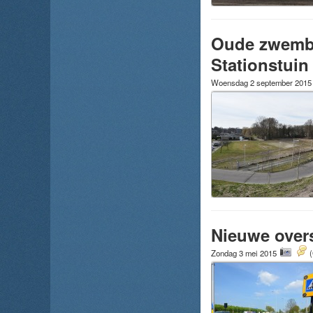
Oude zwemba
Stationstuin
Woensdag 2 september 201
Nieuwe overs
Zondag 3 mei 2015
(