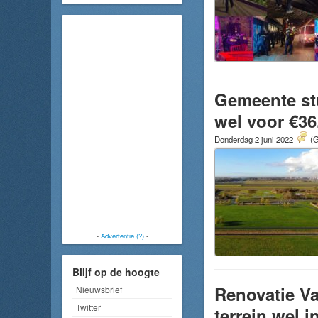
Gemeente stu
wel voor €36
Donderdag 2 juni 2022
(G
-
Advertentie (?)
-
Blijf op de hoogte
Renovatie V
Nieuwsbrief
Twitter
terrein wel 