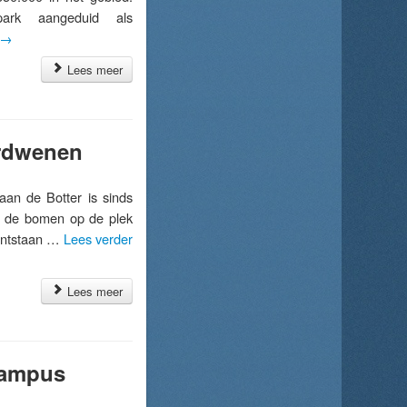
ark aangeduid als
→
Lees meer
erdwenen
n de Botter is sinds
en de bomen op de plek
 ontstaan …
Lees verder
Lees meer
 Campus