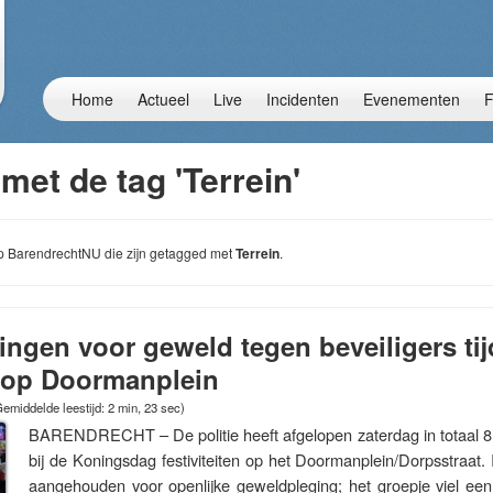
Home
Actueel
Live
Incidenten
Evenementen
F
met de tag 'Terrein'
 op BarendrechtNU die zijn getagged met
Terrein
.
ingen voor geweld tegen beveiligers ti
op Doormanplein
emiddelde leestijd: 2 min, 23 sec)
BARENDRECHT – De politie heeft afgelopen zaterdag in totaal
bij de Koningsdag festiviteiten op het Doormanplein/Dorpsstraat. 
aangehouden voor openlijke geweldpleging; het groepje viel een 