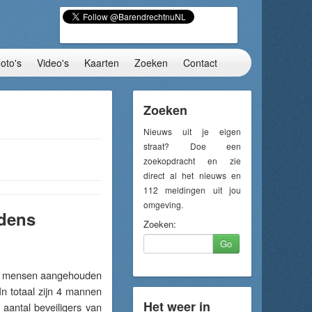
oto's
Video's
Kaarten
Zoeken
Contact
Zoeken
Nieuws uit je eigen
straat? Doe een
zoekopdracht en zie
direct al het nieuws en
112 meldingen uit jou
omgeving.
jdens
Zoeken:
Go
 8 mensen aangehouden
In totaal zijn 4 mannen
Het weer in
aantal beveiligers van