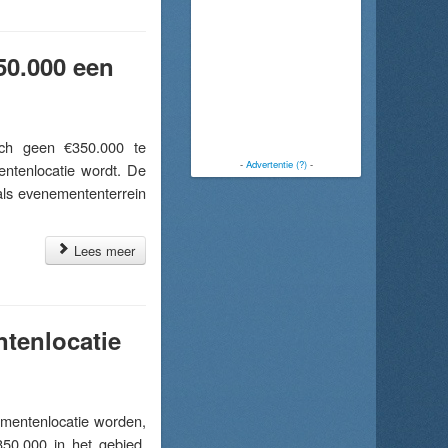
50.000 een
h geen €350.000 te
-
Advertentie (?)
-
entenlocatie wordt. De
 als evenemententerrein
Lees meer
tenlocatie
entenlocatie worden,
350.000 in het gebied.