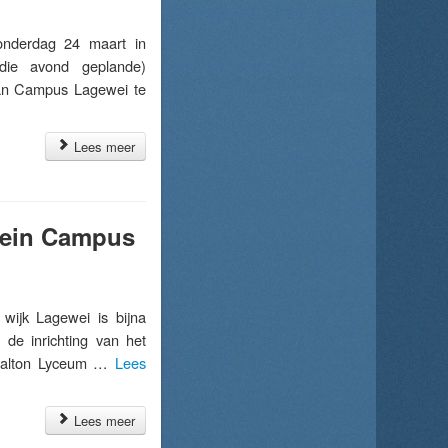
derdag 24 maart in
die avond geplande)
 van Campus Lagewei te
Lees meer
rrein Campus
jk Lagewei is bijna
de inrichting van het
 Dalton Lyceum …
Lees
Lees meer