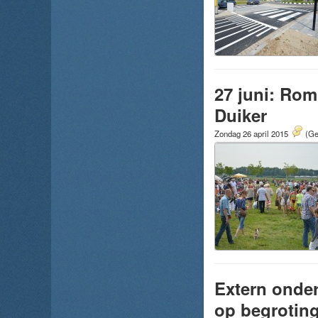
27 juni: Rom
Duiker
Zondag 26 april 2015
(Ge
Extern onder
op begroting