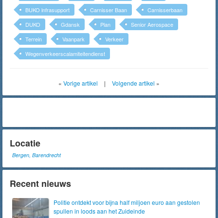
BUKO lnfrasupport
Carnisser Baan
Carnisserbaan
DUKO
Gdansk
Plan
Senior Aerospace
Terrein
Vaanpark
Verkeer
Wegenverkeerscalamiteitendienst
«
Vorige artikel
|
Volgende artikel
»
Locatie
Bergen, Barendrecht
Recent nieuws
Politie ontdekt voor bijna half miljoen euro aan gestolen
spullen in loods aan het Zuideinde