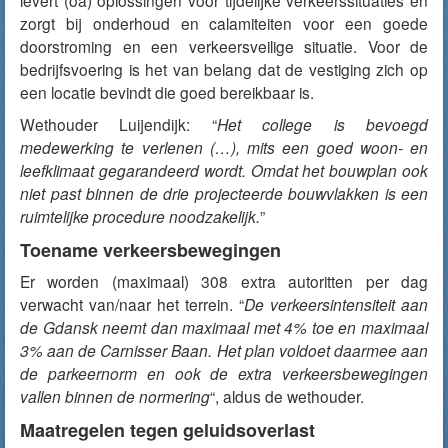
levert (oa) oplossingen voor tijdelijke verkeerssituaties en
zorgt bij onderhoud en calamiteiten voor een goede
doorstroming en een verkeersveilige situatie. Voor de
bedrijfsvoering is het van belang dat de vestiging zich op
een locatie bevindt die goed bereikbaar is.
Wethouder Luijendijk: “
Het college is bevoegd
medewerking te verlenen (…), mits een goed woon- en
leefklimaat gegarandeerd wordt. Omdat het bouwplan ook
niet past binnen de drie projecteerde bouwvlakken is een
ruimtelijke procedure noodzakelijk.
”
Toename verkeersbewegingen
Er worden (maximaal) 308 extra autoritten per dag
verwacht van/naar het terrein. “
De verkeersintensiteit aan
de Gdansk neemt dan maximaal met 4% toe en maximaal
3% aan de Carnisser Baan. Het plan voldoet daarmee aan
de parkeernorm en ook de extra verkeersbewegingen
vallen binnen de normering
“, aldus de wethouder.
Maatregelen tegen geluidsoverlast