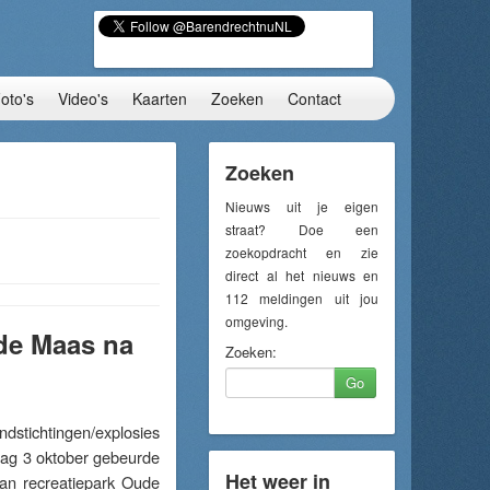
oto's
Video's
Kaarten
Zoeken
Contact
Zoeken
Nieuws uit je eigen
straat? Doe een
zoekopdracht en zie
direct al het nieuws en
112 meldingen uit jou
omgeving.
de Maas na
Zoeken:
Go
tichtingen/explosies
dag 3 oktober gebeurde
Het weer in
van recreatiepark Oude