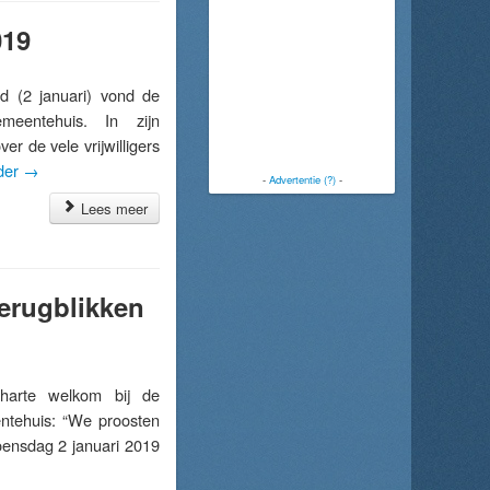
019
 (2 januari) vond de
eentehuis. In zijn
r de vele vrijwilligers
der
→
-
Advertentie (?)
-
Lees meer
Terugblikken
rte welkom bij de
ntehuis: “We proosten
oensdag 2 januari 2019