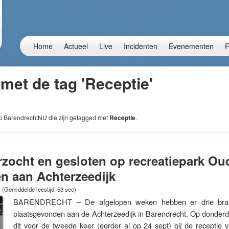
Home
Actueel
Live
Incidenten
Evenementen
F
met de tag 'Receptie'
 op BarendrechtNU die zijn getagged met
Receptie
.
zocht en gesloten op recreatiepark Ou
n aan Achterzeedijk
(Gemiddelde leestijd: 53 sec)
BARENDRECHT – De afgelopen weken hebben er drie brands
plaatsgevonden aan de Achterzeedijk in Barendrecht. Op donder
dit voor de tweede keer (eerder al op 24 sept) bij de receptie 