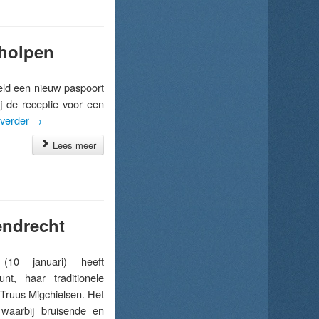
eholpen
d een nieuw paspoort
j de receptie voor een
 verder
→
Lees meer
endrecht
10 januari) heeft
t, haar traditionele
 Truus Migchielsen. Het
waarbij bruisende en