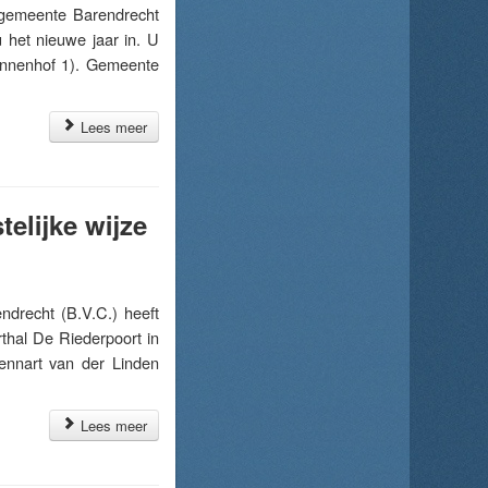
gemeente Barendrecht
 het nieuwe jaar in. U
innenhof 1). Gemeente
Lees meer
elijke wijze
drecht (B.V.C.) heeft
rthal De Riederpoort in
ennart van der Linden
Lees meer