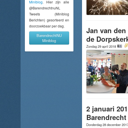
Miniblog
. Hier zijn alle
@BarendrechtnuNL
Tweets (Miniblog
Berichten) gesorteerd en
doorzoekbaar per dag.
Jan van den 
BarendrechtNU
de Dorpskerk
Miniblog
Zondag 29 april 2018
2 januari 20
Barendrecht
Donderdag 28 december 201