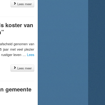
Lees meer
ls koster van
n”
afscheid genomen van
5 jaar met veel plezier
n rustiger leven …
Lees
Lees meer
van gemeente