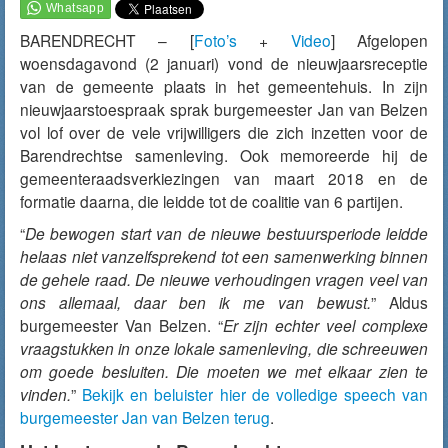
BARENDRECHT – [
Foto’s
+
Video
] Afgelopen
woensdagavond (2 januari) vond de nieuwjaarsreceptie
van de gemeente plaats in het gemeentehuis. In zijn
nieuwjaarstoespraak sprak burgemeester Jan van Belzen
vol lof over de vele vrijwilligers die zich inzetten voor de
Barendrechtse samenleving. Ook memoreerde hij de
gemeenteraadsverkiezingen van maart 2018 en de
formatie daarna, die leidde tot de coalitie van 6 partijen.
“
De bewogen start van de nieuwe bestuursperiode leidde
helaas niet vanzelfsprekend tot een samenwerking binnen
de gehele raad. De nieuwe verhoudingen vragen veel van
ons allemaal, daar ben ik me van bewust.
” Aldus
burgemeester Van Belzen. “
Er zijn echter veel complexe
vraagstukken in onze lokale samenleving, die schreeuwen
om goede besluiten. Die moeten we met elkaar zien te
vinden.
”
Bekijk en beluister hier de volledige speech van
burgemeester Jan van Belzen terug
.