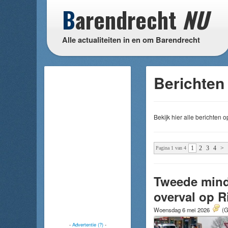
B
arendrecht
NU
Alle actualiteiten in en om Barendrecht
Berichten 
Bekijk hier alle berichten
1
2
3
4
>
Pagina 1 van 4
Tweede mind
overval op Ri
Woensdag 6 mei 2026
(G
-
Advertentie (?)
-