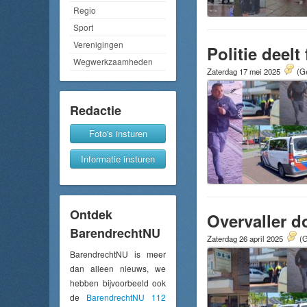
Regio
Sport
Verenigingen
Politie deel
Wegwerkzaamheden
Zaterdag 17 mei 2025
(Ge
Redactie
Foto's insturen
Informatie insturen
Ontdek
Overvaller d
BarendrechtNU
Zaterdag 26 april 2025
(G
BarendrechtNU is meer
dan alleen nieuws, we
hebben bijvoorbeeld ook
de
BarendrechtNU 112