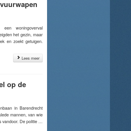
t vuurwapen
een woningoverval
eigden het gezin, maar
oek en zoekt getuigen.
Lees meer
el op de
nbaan in Barendrecht
eklede mannen, van wie
s vandoor. De politie …