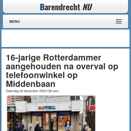
B
arendrecht
NU
MENU
16-jarige Rotterdammer
aangehouden na overval op
telefoonwinkel op
Middenbaan
Zaterdag 30 december 2023
(
58 sec
)