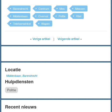
Barendrecht
Centrum
Mes
Messen
Middenbaan
Overval
Politie
Ritel
Telefoonwinkel
Wapen
«
Vorige artikel
|
Volgende artikel
»
Locatie
Middenbaan, Barendrecht
Hulpdiensten
Politie
Recent nieuws