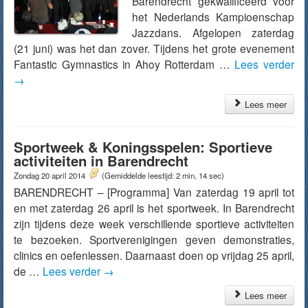
Barendrecht gekwalificeerd voor
het Nederlands Kampioenschap
Jazzdans. Afgelopen zaterdag
(21 juni) was het dan zover. Tijdens het grote evenement
Fantastic Gymnastics in Ahoy Rotterdam …
Lees verder
→
Lees meer
Sportweek & Koningsspelen: Sportieve
activiteiten in Barendrecht
Zondag 20 april 2014
(Gemiddelde leestijd: 2 min, 14 sec)
BARENDRECHT – [Programma] Van zaterdag 19 april tot
en met zaterdag 26 april is het sportweek. In Barendrecht
zijn tijdens deze week verschillende sportieve activiteiten
te bezoeken. Sportverenigingen geven demonstraties,
clinics en oefenlessen. Daarnaast doen op vrijdag 25 april,
de …
Lees verder
→
Lees meer