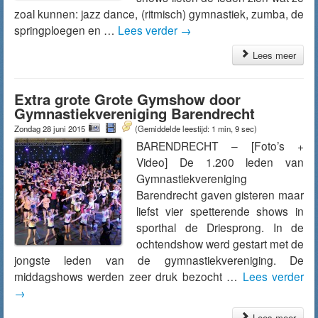
zoal kunnen: jazz dance, (ritmisch) gymnastiek, zumba, de
springploegen en …
Lees verder
→
Lees meer
Extra grote Grote Gymshow door
Gymnastiekvereniging Barendrecht
Zondag 28 juni 2015
(Gemiddelde leestijd: 1 min, 9 sec)
BARENDRECHT – [Foto’s +
Video] De 1.200 leden van
Gymnastiekvereniging
Barendrecht gaven gisteren maar
liefst vier spetterende shows in
sporthal de Driesprong. In de
ochtendshow werd gestart met de
jongste leden van de gymnastiekvereniging. De
middagshows werden zeer druk bezocht …
Lees verder
→
Lees meer