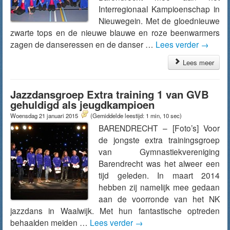
Interregionaal Kampioenschap in
Nieuwegein. Met de gloednieuwe
zwarte tops en de nieuwe blauwe en roze beenwarmers
zagen de danseressen en de danser …
Lees verder
→
Lees meer
Jazzdansgroep Extra training 1 van GVB
gehuldigd als jeugdkampioen
Woensdag 21 januari 2015
(Gemiddelde leestijd: 1 min, 10 sec)
BARENDRECHT – [Foto’s] Voor
de jongste extra trainingsgroep
van Gymnastiekvereniging
Barendrecht was het alweer een
tijd geleden. In maart 2014
hebben zij namelijk mee gedaan
aan de voorronde van het NK
jazzdans in Waalwijk. Met hun fantastische optreden
behaalden meiden …
Lees verder
→