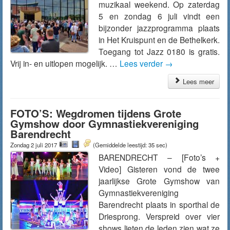
muzikaal weekend. Op zaterdag
5 en zondag 6 juli vindt een
bijzonder jazzprogramma plaats
in Het Kruispunt en de Bethelkerk.
Toegang tot Jazz 0180 is gratis.
Vrij in- en uitlopen mogelijk. …
Lees verder
→
Lees meer
FOTO’S: Wegdromen tijdens Grote
Gymshow door Gymnastiekvereniging
Barendrecht
Zondag 2 juli 2017
(Gemiddelde leestijd: 35 sec)
BARENDRECHT – [Foto’s +
Video] Gisteren vond de twee
jaarlijkse Grote Gymshow van
Gymnastiekvereniging
Barendrecht plaats in sporthal de
Driesprong. Verspreid over vier
shows lieten de leden zien wat ze