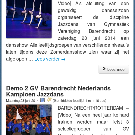
Video] Als afsluiting van een
geweldig dansseizoen
organiseert de discipline
Jazzdans van Gymnastiek
Vereniging Barendrecht op
zaterdag 28 juni 2014 een
dansshow. Alle leeftijdsgroepen van verschillende niveau’s
laten tijdens deze Zomerdansshow zien waar zij het
afgelopen …
Lees verder
→
Lees meer
Demo 2 GV Barendrecht Nederlands
Kampioen Jazzdans
Maandag 23 juni 2014
(Gemiddelde leestijd: 1 min, 16 sec)
BARENDRECHT/ROTTERDAM –
[Video] Na een heel jaar keihard
trainen werden maar liefst 3
selectiegroepen van GV