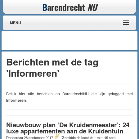
B
arendrecht
NU
MENU
Berichten met de tag
'Informeren'
Bekijk hier alle berichten op BarendrechtNU die zijn getagged met
Informeren
.
Nieuwbouw plan ‘De Kruidenmeester’: 24
luxe appartementen aan de Kruidentuin
Donderdag 28 september 2017
(Gemiddelde leestijd: 1 min, 45 sec)