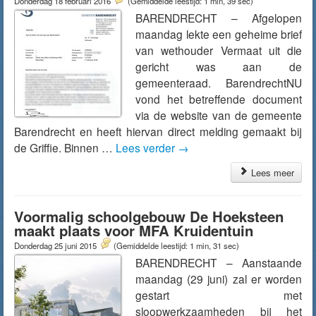
Donderdag 18 februari 2016
(Gemiddelde leestijd: 1 min, 39 sec)
BARENDRECHT – Afgelopen
maandag lekte een geheime brief
van wethouder Vermaat uit die
gericht was aan de
gemeenteraad. BarendrechtNU
vond het betreffende document
via de website van de gemeente
Barendrecht en heeft hiervan direct melding gemaakt bij
de Griffie. Binnen …
Lees verder
→
Lees meer
Voormalig schoolgebouw De Hoeksteen
maakt plaats voor MFA Kruidentuin
Donderdag 25 juni 2015
(Gemiddelde leestijd: 1 min, 31 sec)
BARENDRECHT – Aanstaande
maandag (29 juni) zal er worden
gestart met
sloopwerkzaamheden bij het