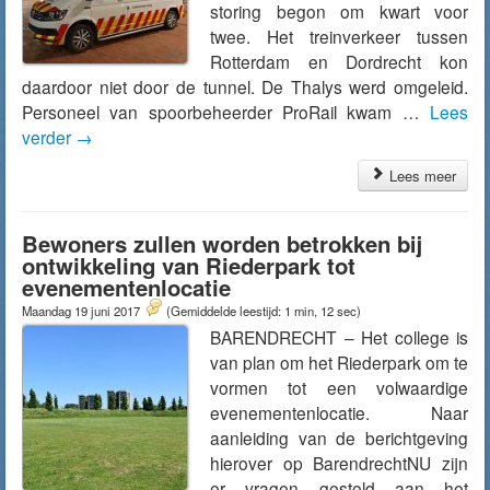
storing begon om kwart voor
twee. Het treinverkeer tussen
Rotterdam en Dordrecht kon
daardoor niet door de tunnel. De Thalys werd omgeleid.
Personeel van spoorbeheerder ProRail kwam …
Lees
verder
→
Lees meer
Bewoners zullen worden betrokken bij
ontwikkeling van Riederpark tot
evenementenlocatie
Maandag 19 juni 2017
(Gemiddelde leestijd: 1 min, 12 sec)
BARENDRECHT – Het college is
van plan om het Riederpark om te
vormen tot een volwaardige
evenementenlocatie. Naar
aanleiding van de berichtgeving
hierover op BarendrechtNU zijn
er vragen gesteld aan het