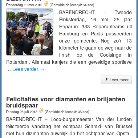
Donderdag 19 mei 2016
(Gemiddelde leestijd: 54 sec)
BARENDRECHT – Tweede
Pinksterdag, 16 mei, 25 jaar
Roparun: 333 Roparunteams uit
Hamburg en Parijs passeerden
onze gemeente. Nog zo’n 13
kilometer te gaan op weg naar de
finish op de Coolsingel in
Rotterdam. Allemaal kanjers die een geweldige sportieve
…
Lees verder
→
Lees meer
Felicitaties voor diamanten en briljanten
bruidspaar
Dinsdag 28 juli 2015
(Gemiddelde leestijd: 35 sec)
BARENDRECHT – Loco-burgemeester Van der Linden
feliciteerde vandaag het echtpaar Schmid- van Brussel
met hun diamanten huwelijk én het echtpaar Van Opstal-