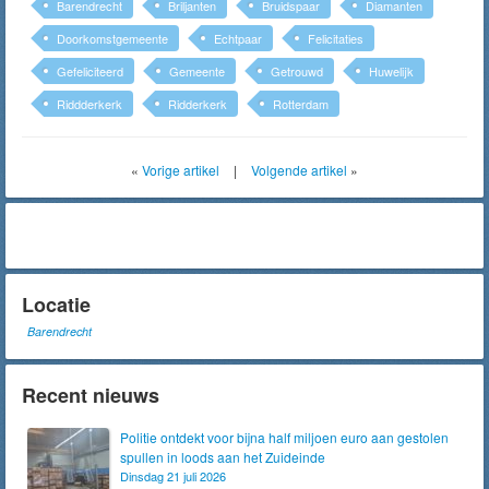
Barendrecht
Briljanten
Bruidspaar
Diamanten
Doorkomstgemeente
Echtpaar
Felicitaties
Gefeliciteerd
Gemeente
Getrouwd
Huwelijk
Riddderkerk
Ridderkerk
Rotterdam
«
Vorige artikel
|
Volgende artikel
»
Locatie
Barendrecht
Recent nieuws
Politie ontdekt voor bijna half miljoen euro aan gestolen
spullen in loods aan het Zuideinde
Dinsdag 21 juli 2026