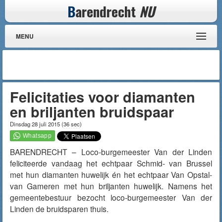
B
arendrecht
NU
MENU
Felicitaties voor diamanten
en briljanten bruidspaar
Dinsdag 28 juli 2015
(
36 sec
)
BARENDRECHT – Loco-burgemeester Van der Linden
feliciteerde
vandaag
het echtpaar Schmid- van Brussel
met hun diamanten huwelijk én het echtpaar Van Opstal-
van Gameren met hun briljanten huwelijk. Namens het
gemeentebestuur bezocht loco-burgemeester Van der
Linden de bruidsparen thuis.