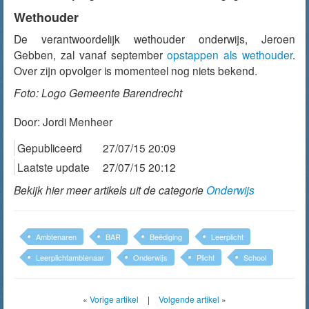
Wethouder
De verantwoordelijk wethouder onderwijs, Jeroen
Gebben, zal vanaf september
opstappen als wethouder
.
Over zijn opvolger is momenteel nog niets bekend.
Foto: Logo Gemeente Barendrecht
Door:
Jordi Menheer
Gepubliceerd
27/07/15 20:09
Laatste update
27/07/15 20:12
Bekijk hier meer artikels uit de categorie
Onderwijs
Ambtenaren
BAR
Beëdiging
Leerplicht
Leerplichtambtenaar
Onderwijs
Plicht
School
«
Vorige artikel
|
Volgende artikel
»