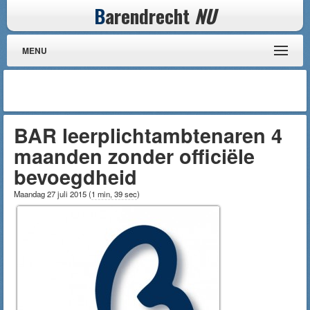
B
arendrecht
NU
MENU
BAR leerplichtambtenaren 4
maanden zonder officiële
bevoegdheid
Maandag 27 juli 2015
(
1 min, 39 sec
)