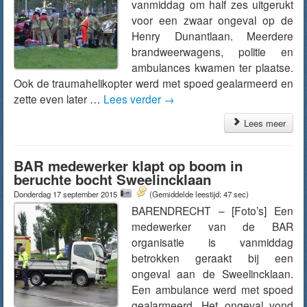
vanmiddag om half zes uitgerukt
voor een zwaar ongeval op de
Henry Dunantlaan. Meerdere
brandweerwagens, politie en
ambulances kwamen ter plaatse.
Ook de traumahelikopter werd met spoed gealarmeerd en
zette even later …
Lees verder
→
Lees meer
BAR medewerker klapt op boom in
beruchte bocht Sweelincklaan
Donderdag 17 september 2015
(Gemiddelde leestijd: 47 sec)
BARENDRECHT – [Foto’s] Een
medewerker van de BAR
organisatie is vanmiddag
betrokken geraakt bij een
ongeval aan de Sweelincklaan.
Een ambulance werd met spoed
gealarmeerd. Het ongeval vond