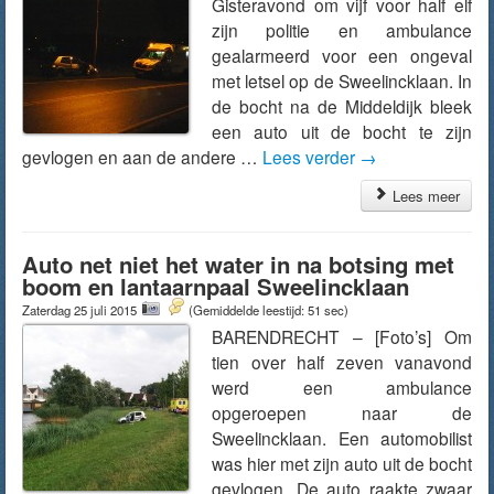
Gisteravond om vijf voor half elf
zijn politie en ambulance
gealarmeerd voor een ongeval
met letsel op de Sweelincklaan. In
de bocht na de Middeldijk bleek
een auto uit de bocht te zijn
gevlogen en aan de andere …
Lees verder
→
Lees meer
Auto net niet het water in na botsing met
boom en lantaarnpaal Sweelincklaan
Zaterdag 25 juli 2015
(Gemiddelde leestijd: 51 sec)
BARENDRECHT – [Foto’s] Om
tien over half zeven vanavond
werd een ambulance
opgeroepen naar de
Sweelincklaan. Een automobilist
was hier met zijn auto uit de bocht
gevlogen. De auto raakte zwaar