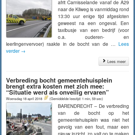
afrit Carnisselande vanaf de A29
naar de Kilweg is vanmiddag rond
13:30 uur enige tijd afgesloten
geweest na een ongeval. Een
taxibusje van een bedrijf (voor
o.a. ouderen- en
leerlingenvervoer) raakte in de bocht van de …
Lees
verder
→
Lees meer
Verbreding bocht gemeentehuisplein
brengt extra kosten met zich mee:
“Situatie werd als onveilig ervaren”
Woensdag 18 april 2018
(Gemiddelde leestijd: 1 min, 59 sec)
BARENDRECHT – De verbreding
van de bocht op het
gemeentehuisplein was niet het
gevolg van een fout, maar een
nieuw inzicht, zo valt op te maken