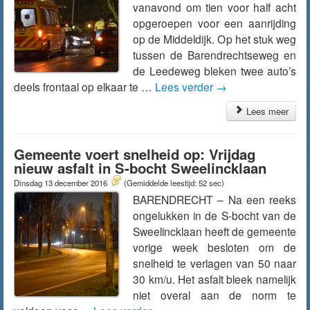
vanavond om tien voor half acht
opgeroepen voor een aanrijding
op de Middeldijk. Op het stuk weg
tussen de Barendrechtseweg en
de Leedeweg bleken twee auto’s
deels frontaal op elkaar te …
Lees verder
→
Lees meer
Gemeente voert snelheid op: Vrijdag
nieuw asfalt in S-bocht Sweelincklaan
Dinsdag 13 december 2016
(Gemiddelde leestijd: 52 sec)
BARENDRECHT – Na een reeks
ongelukken in de S-bocht van de
Sweelincklaan heeft de gemeente
vorige week besloten om de
snelheid te verlagen van 50 naar
30 km/u. Het asfalt bleek namelijk
niet overal aan de norm te