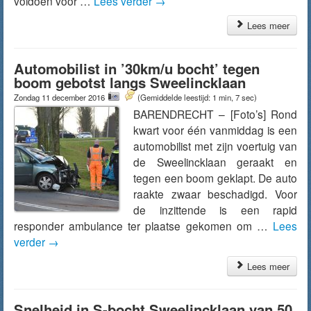
voldoen voor …
Lees verder
→
Lees meer
Automobilist in ’30km/u bocht’ tegen
boom gebotst langs Sweelincklaan
Zondag 11 december 2016
(Gemiddelde leestijd: 1 min, 7 sec)
BARENDRECHT – [Foto’s] Rond
kwart voor één vanmiddag is een
automobilist met zijn voertuig van
de Sweelincklaan geraakt en
tegen een boom geklapt. De auto
raakte zwaar beschadigd. Voor
de inzittende is een rapid
responder ambulance ter plaatse gekomen om …
Lees
verder
→
Lees meer
Snelheid in S-bocht Sweelincklaan van 50