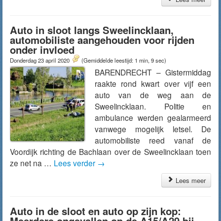
Auto in sloot langs Sweelincklaan,
automobiliste aangehouden voor rijden
onder invloed
Donderdag 23 april 2020
(Gemiddelde leestijd: 1 min, 9 sec)
BARENDRECHT – Gistermiddag
raakte rond kwart over vijf een
auto van de weg aan de
Sweelincklaan. Politie en
ambulance werden gealarmeerd
vanwege mogelijk letsel. De
automobiliste reed vanaf de
Voordijk richting de Bachlaan over de Sweelincklaan toen
ze net na …
Lees verder
→
Lees meer
Auto in de sloot en auto op zijn kop:
Meerdere ongevallen op de A15/A29 bij