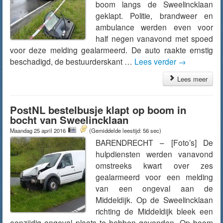
boom langs de Sweelincklaan
geklapt. Politie, brandweer en
ambulance werden even voor
half negen vanavond met spoed
voor deze melding gealarmeerd. De auto raakte ernstig
beschadigd, de bestuurderskant …
Lees verder
→
Lees meer
PostNL bestelbusje klapt op boom in
bocht van Sweelincklaan
Maandag 25 april 2016
(Gemiddelde leestijd: 56 sec)
BARENDRECHT – [Foto’s] De
hulpdiensten werden vanavond
omstreeks kwart over zes
gealarmeerd voor een melding
van een ongeval aan de
Middeldijk. Op de Sweelincklaan
richting de Middeldijk bleek een
eenzijdig ongeval plaats te hebben gevonden. Op boom