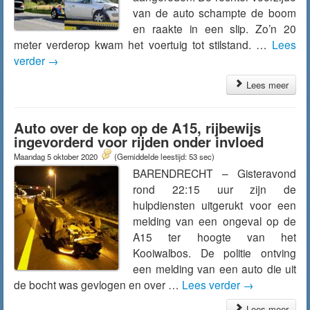
van de auto schampte de boom
en raakte in een slip. Zo’n 20
meter verderop kwam het voertuig tot stilstand. …
Lees
verder
→
Lees meer
Auto over de kop op de A15, rijbewijs
ingevorderd voor rijden onder invloed
Maandag 5 oktober 2020
(Gemiddelde leestijd: 53 sec)
BARENDRECHT – Gisteravond
rond 22:15 uur zijn de
hulpdiensten uitgerukt voor een
melding van een ongeval op de
A15 ter hoogte van het
Kooiwalbos. De politie ontving
een melding van een auto die uit
de bocht was gevlogen en over …
Lees verder
→
Lees meer