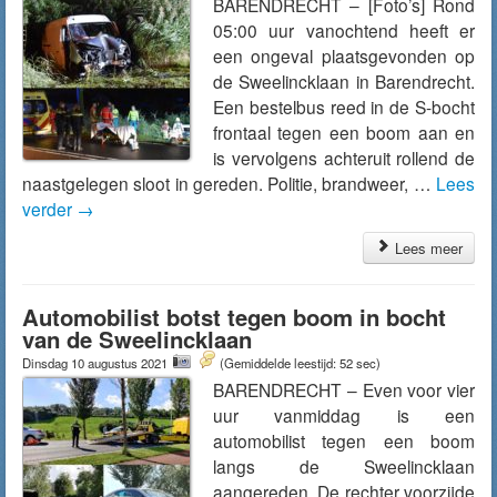
BARENDRECHT – [Foto’s] Rond
05:00 uur vanochtend heeft er
een ongeval plaatsgevonden op
de Sweelincklaan in Barendrecht.
Een bestelbus reed in de S-bocht
frontaal tegen een boom aan en
is vervolgens achteruit rollend de
naastgelegen sloot in gereden. Politie, brandweer, …
Lees
verder
→
Lees meer
Automobilist botst tegen boom in bocht
van de Sweelincklaan
Dinsdag 10 augustus 2021
(Gemiddelde leestijd: 52 sec)
BARENDRECHT – Even voor vier
uur vanmiddag is een
automobilist tegen een boom
langs de Sweelincklaan
aangereden. De rechter voorzijde