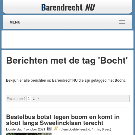
B
arendrecht
NU
MENU
Berichten met de tag 'Bocht'
Bekijk hier alle berichten op BarendrechtNU die zijn getagged met
Bocht
.
1
2
>
Pagina 1 van 2
Bestelbus botst tegen boom en komt in
sloot langs Sweelincklaan terecht
Donderdag 7 oktober 2021
(Gemiddelde leestijd: 1 min, 8 sec)