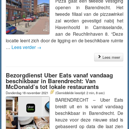
Pizza gaat een tweede vestiging
openen in Barendrecht. Het
tweede filiaal van de pizzawinkel
zal worden gevestigd nabij het
Havenhoofd in Carnisselande,
aan de Reuchlinhaven 8. “Deze
locatie leent zich door de ligging en de beschikbare ruimte
…
Lees verder
→
Lees meer
Bezorgdienst Uber Eats vanaf vandaag
beschikbaar in Barendrecht: Van
McDonald’s tot lokale restaurants
Donderdag 18 november 2021
(Gemiddelde leestijd: 2 min, 8 sec)
BARENDRECHT – Uber Eats
breidt uit en is vanaf vandaag
beschikbaar in Barendrecht. De
keuze voor deze nieuwe stad is
gebaseerd op data die laat zien