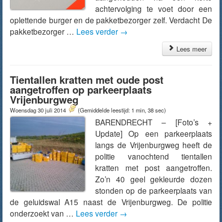
achtervolging te voet door een
oplettende burger en de pakketbezorger zelf. Verdacht De
pakketbezorger …
Lees verder
→
Lees meer
Tientallen kratten met oude post
aangetroffen op parkeerplaats
Vrijenburgweg
Woensdag 30 juli 2014
(Gemiddelde leestijd: 1 min, 38 sec)
BARENDRECHT – [Foto’s +
Update] Op een parkeerplaats
langs de Vrijenburgweg heeft de
politie vanochtend tientallen
kratten met post aangetroffen.
Zo’n 40 geel gekleurde dozen
stonden op de parkeerplaats van
de geluidswal A15 naast de Vrijenburgweg. De politie
onderzoekt van …
Lees verder
→