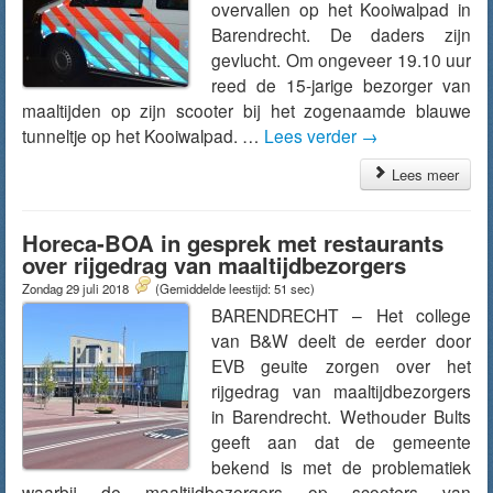
overvallen op het Kooiwalpad in
Barendrecht. De daders zijn
gevlucht. Om ongeveer 19.10 uur
reed de 15-jarige bezorger van
maaltijden op zijn scooter bij het zogenaamde blauwe
tunneltje op het Kooiwalpad. …
Lees verder
→
Lees meer
Horeca-BOA in gesprek met restaurants
over rijgedrag van maaltijdbezorgers
Zondag 29 juli 2018
(Gemiddelde leestijd: 51 sec)
BARENDRECHT – Het college
van B&W deelt de eerder door
EVB geuite zorgen over het
rijgedrag van maaltijdbezorgers
in Barendrecht. Wethouder Bults
geeft aan dat de gemeente
bekend is met de problematiek
waarbij de maaltijdbezorgers op scooters van