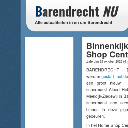
B
arendrecht
NU
Alle actualiteiten in en om Barendrecht
Binnenkij
Shop Cente
Zaterdag 28 oktober 2023
(
4 
BARENDRECHT – 
werd er
gestart met 
een groot nieuw ‘
supermarkt Albert He
Meeldijk/Ziedewij in B
supermarkt een
sne
binnen in deze giga
gebeuren.
In het Home Shop Cent