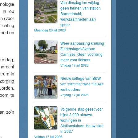
Van dinsdag t/m vrijdag
hnologie
geen treinen van station
H in op
Barendrecht;
n (voor
werkzaamheden aan
ichting
spoor
Maandag 20 juli 2026
kend en
Weer aanpassing kruising
Zuidersingel/Avenue
Carnisse: Geen voorrang
per dag,
meer voor fietsers
Vrijdag 17 juli 2026
ndrecht
ntrum in
Nieuw college van B&W
zorging
van start met twee nieuwe
 worden.
wethouders
room te
Vrijdag 17 juli 2026
Volgende stap gezet voor
an zo’n
bijna 2.000 nieuwe
woningen in
Stationstuinen, bouw start
in 2027
Vrijdag 17 juli 2026