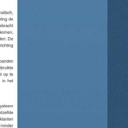
matisch,
ting de
gebracht
 komen,
len: De
richting
lbanden
bruikte
t op te
 in het
systeem
tzelfde
klanten
 minder