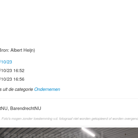
ron: Albert Heijn)
/10/23
/10/23 16:52
/10/23 16:56
ls uit de categorie
Ondernemen
htNU, BarendrechtNU
. Foto's mogen zonder toestemming v.d. fotograaf niet worden gekopieerd of worden overgen