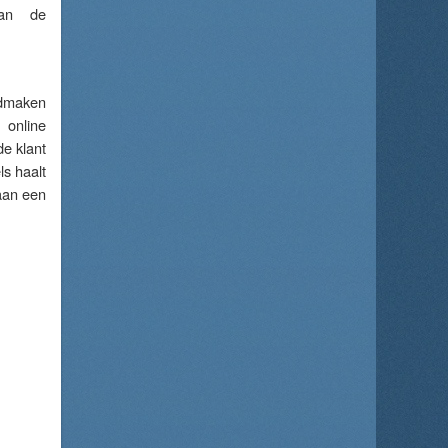
aan de
ndmaken
 online
de klant
ls haalt
aan een