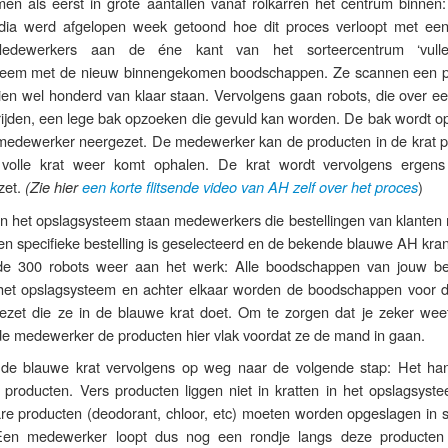
 als eerst in grote aantallen vanaf rolkarren het centrum binnen:
ia werd afgelopen week getoond hoe dit proces verloopt met een
Medewerkers aan de éne kant van het sorteercentrum ‘vulle
teem met de nieuw binnengekomen boodschappen. Ze scannen een p
ien wel honderd van klaar staan. Vervolgens gaan robots, die over ee
drijden, een lege bak opzoeken die gevuld kan worden. De bak wordt o
 medewerker neergezet. De medewerker kan de producten in de krat p
volle krat weer komt ophalen. De krat wordt vervolgens ergens
zet.
)
(Zie hier
een korte flitsende video van AH zelf over het proces
n het opslagsysteem staan medewerkers die bestellingen van klanten
n specifieke bestelling is geselecteerd en de bekende blauwe AH kran
de 300 robots weer aan het werk: Alle boodschappen van jouw bes
het opslagsysteem en achter elkaar worden de boodschappen voor 
zet die ze in de blauwe krat doet. Om te zorgen dat je zeker weet
t de medewerker de producten hier vlak voordat ze de mand in gaan.
 de blauwe krat vervolgens op weg naar de volgende stap: Het ha
e producten. Vers producten liggen niet in kratten in het opslagsyst
re producten (deodorant, chloor, etc) moeten worden opgeslagen in s
 Een medewerker loopt dus nog een rondje langs deze producten