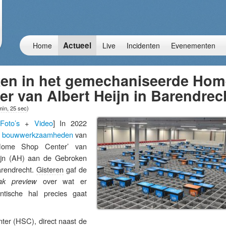
Actueel
Home
Live
Incidenten
Evenementen
ken in het gemechaniseerde Hom
r van Albert Heijn in Barendrec
min, 25 sec
)
[
Foto’s
+
Video
] In 2022
de bouwwerkzaamheden
van
Home Shop Center’ van
ijn (AH) aan de Gebroken
arendrecht.
Gisteren
gaf de
over wat er
ak preview
ntische hal precies gaat
er (HSC), direct naast de