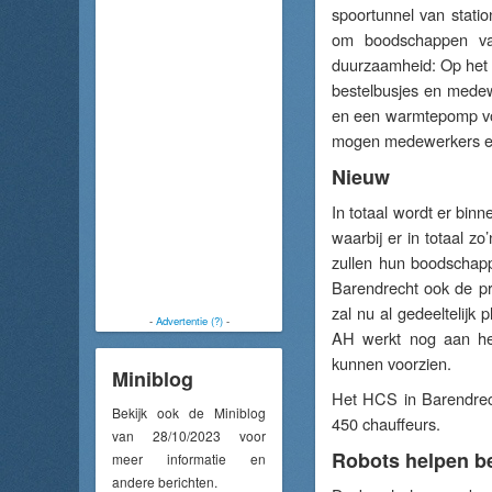
spoortunnel van statio
om boodschappen van
duurzaamheid: Op het 
bestelbusjes en medewe
en een warmtepomp voor
mogen medewerkers en f
Nieuw
In totaal wordt er bin
waarbij er in totaal 
zullen hun boodschappe
Barendrecht ook de pr
zal nu al gedeeltelijk
-
Advertentie (?)
-
AH werkt nog aan het
kunnen voorzien.
Miniblog
Het HCS in Barendrec
Bekijk ook de Miniblog
450 chauffeurs.
van 28/10/2023 voor
Robots helpen b
meer informatie en
andere berichten.