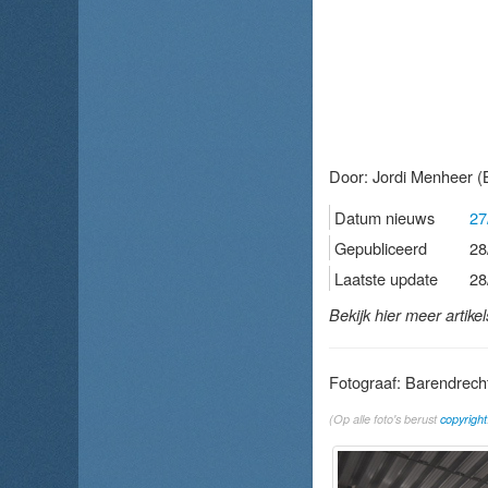
Door:
Jordi Menheer
(B
Datum nieuws
27
Gepubliceerd
28
Laatste update
28
Bekijk hier meer artike
Fotograaf: Barendrec
(Op alle foto's berust
copyright