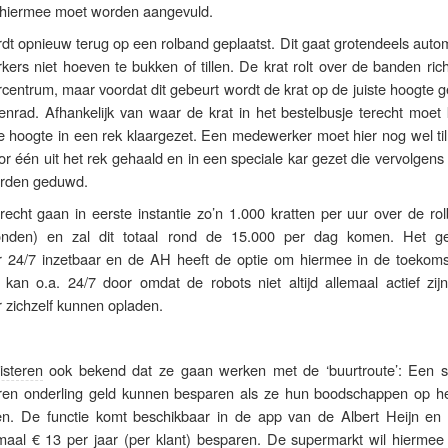
nt hiermee moet worden aangevuld.
dt opnieuw terug op een rolband geplaatst. Dit gaat grotendeels auto
rs niet hoeven te bukken of tillen. De krat rolt over de banden rich
rcentrum, maar voordat dit gebeurt wordt de krat op de juiste hoogte 
zenrad. Afhankelijk van waar de krat in het bestelbusje terecht moet
e hoogte in een rek klaargezet. Een medewerker moet hier nog wel til
r één uit het rek gehaald en in een speciale kar gezet die vervolgens 
orden geduwd.
echt gaan in eerste instantie zo’n 1.000 kratten per uur over de ro
onden) en zal dit totaal rond de 15.000 per dag komen. Het ge
r 24/7 inzetbaar en de AH heeft de optie om hiermee in de toekoms
kan o.a. 24/7 door omdat de robots niet altijd allemaal actief zijn
 zichzelf kunnen opladen.
isteren
ook bekend dat ze gaan werken met de ‘buurtroute’: Een 
uren onderling geld kunnen besparen als ze hun boodschappen op he
n. De functie komt beschikbaar in de app van de Albert Heijn en 
aal € 13 per jaar (per klant) besparen. De supermarkt wil hiermee