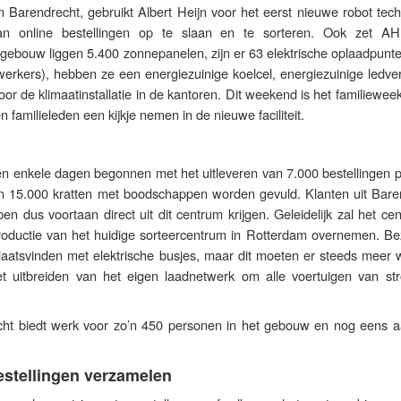
n Barendrecht, gebruikt Albert Heijn voor het eerst nieuwe robot tec
 online bestellingen op te slaan en te sorteren. Ook zet A
gebouw liggen 5.400 zonnepanelen, zijn er 63 elektrische oplaadpunte
rkers), hebben ze een energiezuinige koelcel, energiezuinige ledverl
 de klimaatinstallatie in de kantoren. Dit weekend is het familiewee
amilieleden een kijkje nemen in de nieuwe faciliteit.
nen enkele dagen begonnen met het uitleveren van 7.000 bestellingen 
zo’n 15.000 kratten met boodschappen worden gevuld. Klanten uit Bare
n dus voortaan direct uit dit centrum krijgen. Geleidelijk zal het ce
oductie van het huidige sorteercentrum in Rotterdam overnemen. Be
 plaatsvinden met elektrische busjes, maar dit moeten er steeds meer
 uitbreiden van het eigen laadnetwerk om alle voertuigen van st
ht biedt werk voor zo’n 450 personen in het gebouw en nog eens a
estellingen verzamelen