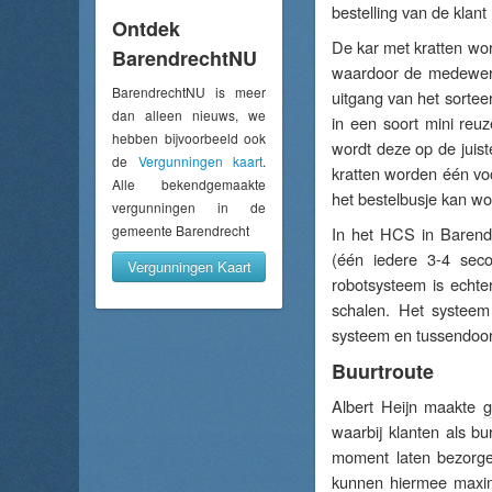
bestelling van de kla
Ontdek
De kar met kratten wor
BarendrechtNU
waardoor de medewerke
BarendrechtNU is meer
uitgang van het sortee
dan alleen nieuws, we
in een soort mini reu
hebben bijvoorbeeld ook
wordt deze op de juist
de
Vergunningen kaart
.
kratten worden één voo
Alle bekendgemaakte
het bestelbusje kan w
vergunningen in de
gemeente Barendrecht
In het HCS in Barendr
(één iedere 3-4 sec
Vergunningen Kaart
robotsysteem is echte
schalen. Het systeem 
systeem en tussendoor
Buurtroute
Albert Heijn maakte
g
waarbij klanten als b
moment laten bezorge
kunnen hiermee maxim