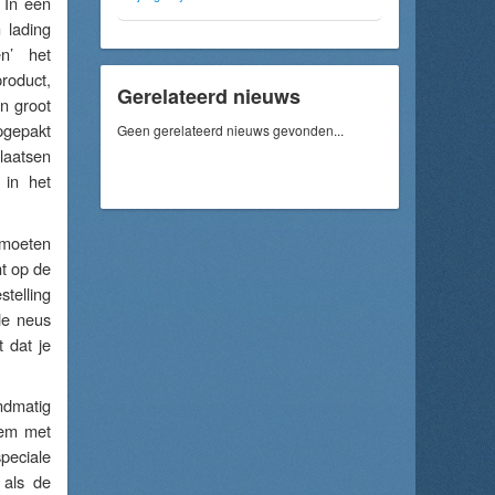
 In een
 lading
n’ het
roduct,
Gerelateerd nieuws
n groot
pgepakt
Geen gerelateerd nieuws gevonden...
laatsen
 in het
 moeten
t op de
telling
de neus
 dat je
ndmatig
eem met
peciale
 als de