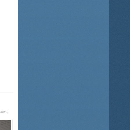
omen.)