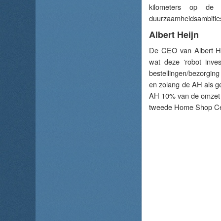
kilometers op de
duurzaamheidsambities 
Albert Heijn
De CEO van Albert He
wat deze ‘robot inves
bestellingen/bezorging o
en zolang de AH als ge
AH 10% van de omzet u
tweede Home Shop Cent