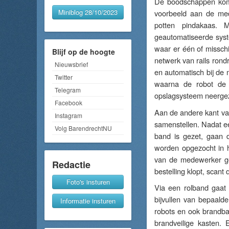
De boodschappen komen
Miniblog 28/10/2023
voorbeeld aan de med
potten pindakaas. 
geautomatiseerde sys
waar er één of missch
Blijf op de hoogte
netwerk van rails ron
Nieuwsbrief
en automatisch bij de
Twitter
waarna de robot de 
Telegram
opslagsysteem neerge
Facebook
Aan de andere kant va
Instagram
samenstellen. Nadat ee
Volg BarendrechtNU
band is gezet, gaan 
worden opgezocht in 
van de medewerker ge
Redactie
bestelling klopt, scan
Foto's insturen
Via een rolband gaat
bijvullen van bepaald
Informatie insturen
robots en ook brandba
brandveilige kasten.