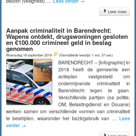
Belzen (veiligheid). …
Lees verder
→
Lees meer
Aanpak criminaliteit in Barendrecht:
Wapens ontdekt, drugswoningen gesloten
en €100.000 crimineel geld in beslag
genomen
Woensdag 18 september 2019
(Gemiddelde leestijd: 1 min, 57 sec)
BARENDRECHT – [Infographic] In
2018 heeft de gemeente een
actieplan vastgesteld om
ondermijnende criminaliteit in
Barendrecht tegen te gaan.
Verschillende partijen (oa politie,
OM, Belastingdienst en Douane)
werken samen om verschillende vormen van criminaliteit
te bestrijden, waaronder het bezit/gebruik van …
Lees
verder
→
Lees meer