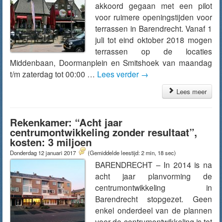
akkoord gegaan met een pilot
voor ruimere openingstijden voor
terrassen in Barendrecht. Vanaf 1
juli tot eind oktober 2018 mogen
terrassen op de locaties
Middenbaan, Doormanplein en Smitshoek van maandag
t/m zaterdag tot 00:00 …
Lees verder
→
Lees meer
Rekenkamer: “Acht jaar
centrumontwikkeling zonder resultaat”,
kosten: 3 miljoen
Donderdag 12 januari 2017
(Gemiddelde leestijd: 2 min, 18 sec)
BARENDRECHT – In 2014 is na
acht jaar planvorming de
centrumontwikkeling in
Barendrecht stopgezet. Geen
enkel onderdeel van de plannen
voor de centrumontwikkeling is tot