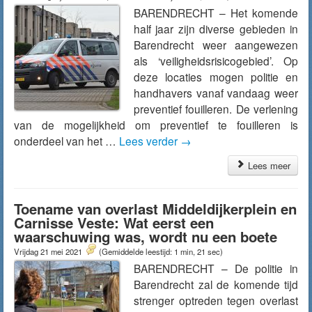
BARENDRECHT – Het komende
half jaar zijn diverse gebieden in
Barendrecht weer aangewezen
als ‘veiligheidsrisicogebied’. Op
deze locaties mogen politie en
handhavers vanaf vandaag weer
preventief fouilleren. De verlening
van de mogelijkheid om preventief te fouilleren is
onderdeel van het …
Lees verder
→
Lees meer
Toename van overlast Middeldijkerplein en
Carnisse Veste: Wat eerst een
waarschuwing was, wordt nu een boete
Vrijdag 21 mei 2021
(Gemiddelde leestijd: 1 min, 21 sec)
BARENDRECHT – De politie in
Barendrecht zal de komende tijd
strenger optreden tegen overlast