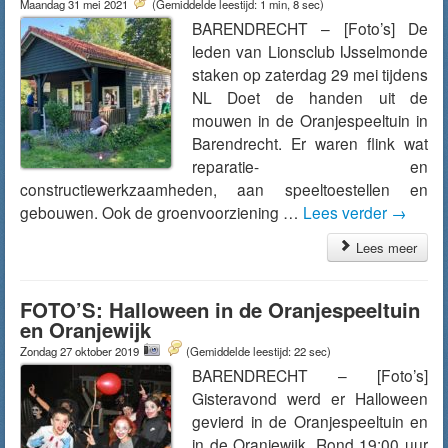
Maandag 31 mei 2021
(Gemiddelde leestijd: 1 min, 8 sec)
BARENDRECHT – [Foto’s] De
leden van Lionsclub IJsselmonde
staken op zaterdag 29 mei tijdens
NL Doet de handen uit de
mouwen in de Oranjespeeltuin in
Barendrecht. Er waren flink wat
reparatie- en
constructiewerkzaamheden, aan speeltoestellen en
gebouwen. Ook de groenvoorziening …
Lees verder
→
Lees meer
FOTO’S: Halloween in de Oranjespeeltuin
en Oranjewijk
Zondag 27 oktober 2019
(Gemiddelde leestijd: 22 sec)
BARENDRECHT – [Foto’s]
Gisteravond werd er Halloween
gevierd in de Oranjespeeltuin en
in de Oranjewijk. Rond 19:00 uur