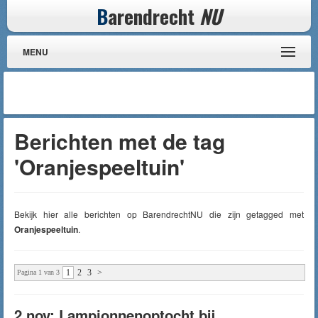
B
arendrecht
NU
MENU
Berichten met de tag
'Oranjespeeltuin'
Bekijk hier alle berichten op BarendrechtNU die zijn getagged met
Oranjespeeltuin
.
1
2
3
>
Pagina 1 van 3
2 nov: Lampionnenoptocht bij