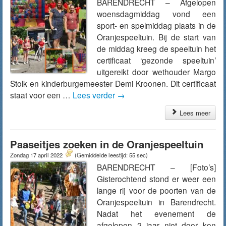
BARENDRECHT – Afgelopen
woensdagmiddag vond een
sport- en spelmiddag plaats in de
Oranjespeeltuin. Bij de start van
de middag kreeg de speeltuin het
certificaat ‘gezonde speeltuin’
uitgereikt door wethouder Margo
Stolk en kinderburgemeester Demi Kroonen. Dit certificaat
staat voor een …
Lees verder
→
Lees meer
Paaseitjes zoeken in de Oranjespeeltuin
Zondag 17 april 2022
(Gemiddelde leestijd: 55 sec)
BARENDRECHT – [Foto’s]
Gisterochtend stond er weer een
lange rij voor de poorten van de
Oranjespeeltuin in Barendrecht.
Nadat het evenement de
afgelopen 2 jaar niet door kon