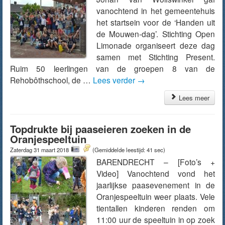
vanochtend in het gemeentehuis
het startsein voor de ‘Handen uit
de Mouwen-dag’. Stichting Open
Limonade organiseert deze dag
samen met Stichting Present.
Ruim 50 leerlingen van de groepen 8 van de
Rehobôthschool, de …
Lees verder
→
Lees meer
Topdrukte bij paaseieren zoeken in de
Oranjespeeltuin
Zaterdag 31 maart 2018
(Gemiddelde leestijd: 41 sec)
BARENDRECHT – [Foto’s +
Video] Vanochtend vond het
jaarlijkse paasevenement in de
Oranjespeeltuin weer plaats. Vele
tientallen kinderen renden om
11:00 uur de speeltuin in op zoek