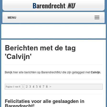
B
arendrecht
NU
MENU
Berichten met de tag
'Calvijn'
Bekijk hier alle berichten op BarendrechtNU die zijn getagged met
Calvijn
.
1
2
3
4
5
6
7
8
>
Pagina 1 van 8
Felicitaties voor alle geslaagden in
Barendrecht!