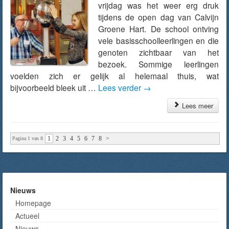
vrijdag was het weer erg druk
tijdens de open dag van Calvijn
Groene Hart. De school ontving
vele basisschoolleerlingen en die
genoten zichtbaar van het
bezoek. Sommige leerlingen
voelden zich er gelijk al helemaal thuis, wat
bijvoorbeeld bleek uit …
Lees verder
→
Lees meer
1
2
3
4
5
6
7
8
>
Pagina 1 van 8
Nieuws
Homepage
Actueel
Nieuws