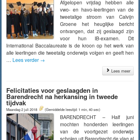
Afgelopen vrijdag hebben alle
vwo- en havo-leerlingen van de
tweetalige stroom van Calvijn
Groene het heuglijke bericht
ontvangen, dat zij geslaagd zijn
voor hun IB-examen. Dit
International Baccalaureate is de kroon op het werk van
alle leerlingen die tweetalig onderwijs volgen en geeft hen
…
Lees verder
→
Lees meer
Felicitaties voor geslaagden in
Barendrecht na herkansing in tweede
tijdvak
Maandag 2 juli 2018
(Gemiddelde leestijd: 1 min, 40 sec)
BARENDRECHT – Half juni
mochten honderden leerlingen
van de voortgezet onderwijs
scholen uit Barendrecht de vlag al