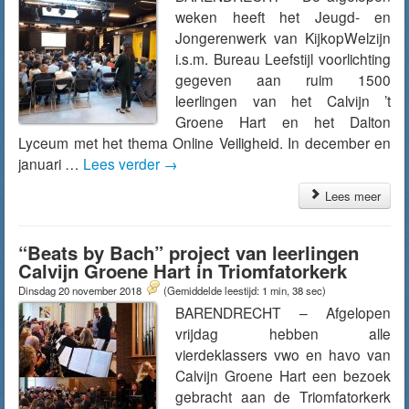
weken heeft het Jeugd- en
Jongerenwerk van KijkopWelzijn
i.s.m. Bureau Leefstijl voorlichting
gegeven aan ruim 1500
leerlingen van het Calvijn ’t
Groene Hart en het Dalton
Lyceum met het thema Online Veiligheid. In december en
januari …
Lees verder
→
Lees meer
“Beats by Bach” project van leerlingen
Calvijn Groene Hart in Triomfatorkerk
Dinsdag 20 november 2018
(Gemiddelde leestijd: 1 min, 38 sec)
BARENDRECHT – Afgelopen
vrijdag hebben alle
vierdeklassers vwo en havo van
Calvijn Groene Hart een bezoek
gebracht aan de Triomfatorkerk