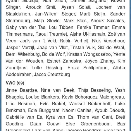
Ayaan Siddiqie, Noa Sitton, Darnell Slagtand, Rowan
Slinger, Anouck Smit, Aysan Solati, Jochem van
Staalduinen, Jan-Willem Steger, Marit Steijn, Sander
Sterrenburg, Maja Stević, Mark Stols, Anouk Suichies,
Gaby van der Tas, Lou Tibben, Femke Timmer, Emma
Timmermans, Raoul Treurniet, Aisha Ul-Hasnain, Zoë van
Veen, Jorik van ’t Veld, Robin Verheij, Nick Verschoor,
Jasper Verzijl, Jaap van Vliet, Tristan Vuik, Sid de Waal,
Demi Wiltenburg, Bo de Wolf, Kristian Wongsosetro, Yente
van der Wouden, Esther Zandstra, Joyce Zhang, Kim
Zoontjens, Lotte Dessing, Elisza Schilperoort, Alicha
Abdoelrahim, Jacco Creutzburg
VWO (69)
Jinne Baardse, Nina van Beek, Thijs Besseling, Yash
Bhagola, Louise Blankers, Kevin Bohorquez Malengreau,
Line Bosman, Evie Brakel, Wessel Brakenhoff, Luke
Brinkman, Edie Burggraaf, Naomi Canlas, Ayoub Daoudi,
Gabriëlle van Es, Kyra van Es, Thom van Gent, Brett
Godding, Daan Gouw, Elise Groenenboom, Bas
Groeneveld, Lars Heij, Anne-Thérèse Hendriks, Elise van ’t