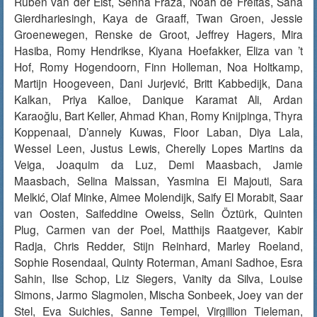
Ruben van der Elst, Senna Fraza, Noah de Freitas, Sana
Gierdhariesingh, Kaya de Graaff, Twan Groen, Jessie
Groenewegen, Renske de Groot, Jeffrey Hagers, Mira
Hasiba, Romy Hendrikse, Kiyana Hoefakker, Eliza van ’t
Hof, Romy Hogendoorn, Finn Holleman, Noa Holtkamp,
Martijn Hoogeveen, Dani Jurjević, Britt Kabbedijk, Dana
Kalkan, Priya Kalloe, Danique Karamat Ali, Ardan
Karaoğlu, Bart Keller, Ahmad Khan, Romy Knijpinga, Thyra
Koppenaal, D’annely Kuwas, Floor Laban, Diya Lala,
Wessel Leen, Justus Lewis, Cherelly Lopes Martins da
Veiga, Joaquim da Luz, Demi Maasbach, Jamie
Maasbach, Selina Maissan, Yasmina El Majouti, Sara
Melkić, Olaf Minke, Aimee Molendijk, Saify El Morabit, Saar
van Oosten, Saifeddine Oweiss, Selin Öztürk, Quinten
Plug, Carmen van der Poel, Matthijs Raatgever, Kabir
Radja, Chris Redder, Stijn Reinhard, Marley Roeland,
Sophie Rosendaal, Quinty Roterman, Amani Sadhoe, Esra
Sahin, Ilse Schop, Liz Siegers, Vanity da Silva, Louise
Simons, Jarmo Slagmolen, Mischa Sonbeek, Joey van der
Stel, Eva Suichies, Sanne Tempel, Virgillion Tieleman,