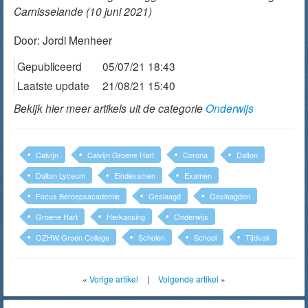
Carnisselande (10 juni 2021)
Door:
Jordi Menheer
Gepubliceerd
05/07/21 18:43
Laatste update
21/08/21 15:40
Bekijk hier meer artikels uit de categorie
Onderwijs
Calvijn
Calvijn Groene Hart
Corona
Dalton
Dalton Lyceum
Eindexamen
Examen
Focus Beroepsacademie
Geslaagd
Geslaagden
Groene Hart
Herkansing
Onderwijs
OZHW Groen College
Scholen
School
Tijdvak
«
Vorige artikel
|
Volgende artikel
»