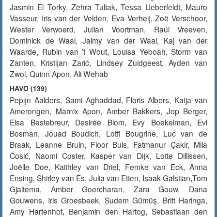
Jasmin El Torky, Zehra Tultak, Tessa Ueberfeldt, Mauro
Vasseur, Iris van der Velden, Eva Verheij, Zoë Verschoor,
Wester Verwoerd, Julian Voortman, Raúl Vreeven,
Dominick de Waal, Jaimy van der Waal, Kaj van der
Waarde, Rubin van ’t Wout, Louisa Yeboah, Storm van
Zanten, Kristijan Zarić, Lindsey Zuidgeest, Ayden van
Zwol, Quinn Apon, Ali Wehab
HAVO (139)
Pepijn Aalders, Sami Aghaddad, Floris Albers, Katja van
Amerongen, Marnix Apon, Amber Bakkers, Jop Berger,
Elsa Bestebreur, Desirée Blom, Evy Boekelman, Evi
Bosman, Jouad Boudich, Lotfi Bougrine, Luc van de
Braak, Leanne Bruin, Floor Buis, Fatmanur Çakir, Mila
Ćosić, Naomi Coster, Kasper van Dijk, Lotte Dillissen,
Joëlle Doe, Kaithley van Driel, Femke van Eck, Anna
Ensing, Shirley van Es, Julia van Etten, Isaak Galstian,Tom
Gjaltema, Amber Goercharan, Zara Gouw, Dana
Gouwens, Iris Groesbeek, Sudem Gümüş, Britt Haringa,
Amy Hartenhof, Benjamin den Hartog, Sebastiaan den