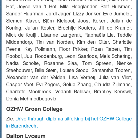
Hof, Joyce van ’t Hof, Mila Hooglander, Stef Huisman,
Sander Huurman, Jordi Jager, Lizzy Jonker, Evie Jumelet,
Siemen Klaver, Björn Kleipool, Joost Koken, Julian de
Koning, Julian Koster, Brechtje Kouters, Jill de Kramer,
Mick de Kruijff, Lisanne Langerak, Raphaëla Lie, Teddie
Middendorp, Tim van Norden, Kim den Otter, Charlotte
Peene, Kay Pollmann, Floor Prikker, Roan Raben, Tim
Roobol, Juul Roodenburg, Leoni Saarloos, Mels Schering,
Nadia Scholte, Rosanne Slaa, Tom Spreen, Nienke
Steehouwer, Billie Stein, Louise Stoop, Samantha Tooren,
Alexander van der Velden, Lisa Verheij, Julia van Vliet,
Casper Voet, Evi Zegers, Geluo Zhang, Claudia Zijlmans,
Charlotte Mooibroek, Vedanti Balesar, Brantley Kenswil,
Denia Mehmedbegovic
OZHW Groen College
Zie:
Drive-through diploma uitreiking bij het OZHW College
in Barendrecht
Dalton Lyceum