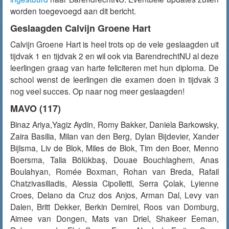
worden toegevoegd aan dit bericht.
Geslaagden Calvijn Groene Hart
Calvijn Groene Hart is heel trots op de vele geslaagden uit
tijdvak 1 en tijdvak 2 en wil ook via BarendrechtNU al deze
leerlingen graag van harte feliciteren met hun diploma. De
school wenst de leerlingen die examen doen in tijdvak 3
nog veel succes. Op naar nog meer geslaagden!
MAVO (117)
Binaz Ariya,Yagiz Aydin, Romy Bakker, Daniela Barkowsky,
Zaira Basilia, Milan van den Berg, Dylan Bijdevier, Xander
Bijlsma, Liv de Blok, Miles de Blok, Tim den Boer, Menno
Boersma, Talia Bölükbaş, Douae Bouchlaghem, Anas
Boulahyan, Romée Boxman, Rohan van Breda, Rafail
Chatzivasiliadis, Alessia Cipolletti, Serra Çolak, Lyienne
Croes, Delano da Cruz dos Anjos, Arman Dal, Levy van
Dalen, Britt Dekker, Berkin Demirel, Roos van Domburg,
Aimee van Dongen, Mats van Driel, Shakeer Eeman,