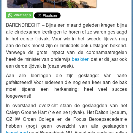
BARENDRECHT – Bijna een maand geleden kregen bijna
alle eindexamen leerlingen te horen of ze waren geslaagd
in het eerste tijdvak. Voor wie in het tweede tijdvak nog
aan de bak moest zijn er inmiddels ook uitslagen bekend.
Vanwege de grote impact van de coronamaatregelen
heeft de minister van onderwijs
besloten
dat er dit jaar ook
een derde tijdvak is (deze week).
Aan alle leerlingen die zijn geslaagd: Van harte
gefeliciteerd! Voor iedereen die nog een keer aan de bak
moet tijdens een herkansing: heel veel succes
toegewenst!
In overstaand overzicht staan de geslaagden van het
Calvijn Groene Hart (1e en 2e tijdvak). Het Dalton Lyceum,
OZHW Groen College en de Focus Beroepsacademie
hebben (nog) geen overzicht van alle geslaagden
ingestuurd
naar BarendrechtNU. Eventuele updates zullen