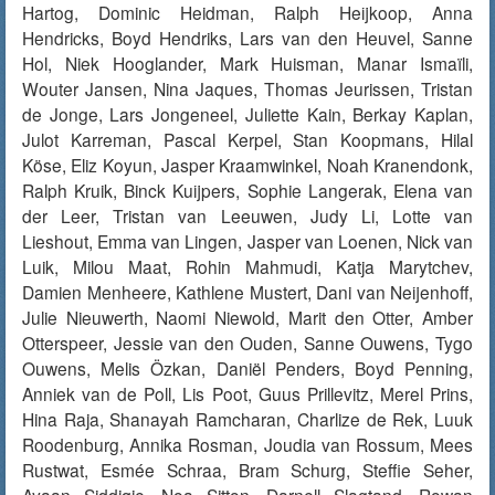
Hartog, Dominic Heidman, Ralph Heijkoop, Anna
Hendricks, Boyd Hendriks, Lars van den Heuvel, Sanne
Hol, Niek Hooglander, Mark Huisman, Manar Ismaïli,
Wouter Jansen, Nina Jaques, Thomas Jeurissen, Tristan
de Jonge, Lars Jongeneel, Juliette Kain, Berkay Kaplan,
Julot Karreman, Pascal Kerpel, Stan Koopmans, Hilal
Köse, Eliz Koyun, Jasper Kraamwinkel, Noah Kranendonk,
Ralph Kruik, Binck Kuijpers, Sophie Langerak, Elena van
der Leer, Tristan van Leeuwen, Judy Li, Lotte van
Lieshout, Emma van Lingen, Jasper van Loenen, Nick van
Luik, Milou Maat, Rohin Mahmudi, Katja Marytchev,
Damien Menheere, Kathlene Mustert, Dani van Neijenhoff,
Julie Nieuwerth, Naomi Niewold, Marit den Otter, Amber
Otterspeer, Jessie van den Ouden, Sanne Ouwens, Tygo
Ouwens, Melis Özkan, Daniël Penders, Boyd Penning,
Anniek van de Poll, Lis Poot, Guus Prillevitz, Merel Prins,
Hina Raja, Shanayah Ramcharan, Charlize de Rek, Luuk
Roodenburg, Annika Rosman, Joudia van Rossum, Mees
Rustwat, Esmée Schraa, Bram Schurg, Steffie Seher,