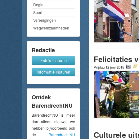
Regio
Sport
Verenigingen
Wegwerkzaamheden
Redactie
Felicitaties
Foto's insturen
Vrijdag 12 juni 2015
Informatie insturen
Ontdek
BarendrechtNU
BarendrechtNU is meer
dan alleen nieuws, we
hebben bijvoorbeeld ook
Culturele ui
de
BarendrechtNU