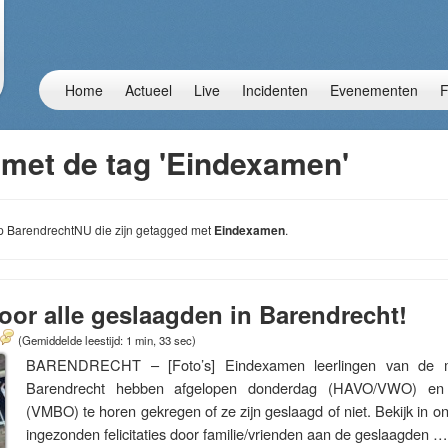
Home
Actueel
Live
Incidenten
Evenementen
F
 met de tag 'Eindexamen'
 op BarendrechtNU die zijn getagged met
Eindexamen
.
 voor alle geslaagden in Barendrecht!
(Gemiddelde leestijd: 1 min, 33 sec)
BARENDRECHT – [Foto’s] Eindexamen leerlingen van de mi
Barendrecht hebben afgelopen donderdag (HAVO/VWO) en
(VMBO) te horen gekregen of ze zijn geslaagd of niet. Bekijk in o
ingezonden felicitaties door familie/vrienden aan de geslaagden 