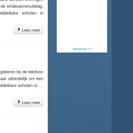
: de eindexamenuitslag.
iddelbare scholen in
Lees meer
-
Advertentie (?)
-
teren bij de telefoon
at uiteindelijk om één
iddelbare scholen in …
Lees meer