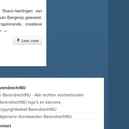
5havo-leerlingen van
 van Bergerac geweest.
spirerende, creatieve
er
→
Lees meer
arendrechtNU
© BarendrechtNU - Alle rechten voorbehouden
BarendrechtNU logo's en banners
Copyrightbeleid BarendrechtNU
Algemene Voorwaarden BarendrechtNU
ontact