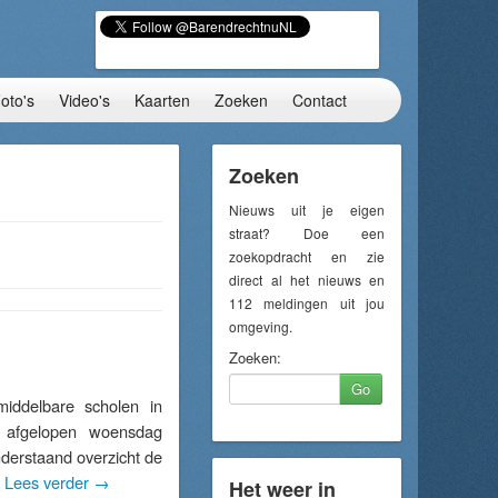
oto's
Video's
Kaarten
Zoeken
Contact
Zoeken
Nieuws uit je eigen
straat? Doe een
zoekopdracht en zie
direct al het nieuws en
112 meldingen uit jou
omgeving.
Zoeken:
Go
ddelbare scholen in
 afgelopen woensdag
nderstaand overzicht de
…
Lees verder
→
Het weer in