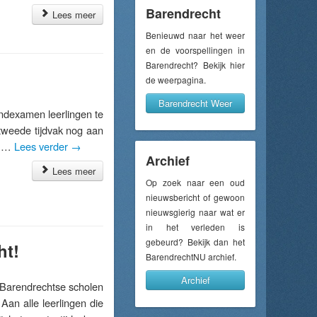
Barendrecht
Lees meer
Benieuwd naar het weer
en de voorspellingen in
Barendrecht? Bekijk hier
de weerpagina.
Barendrecht Weer
dexamen leerlingen te
 tweede tijdvak nog aan
e …
Lees verder
→
Archief
Lees meer
Op zoek naar een oud
nieuwsbericht of gewoon
nieuwsgierig naar wat er
in het verleden is
gebeurd? Bekijk dan het
ht!
BarendrechtNU archief.
Archief
Barendrechtse scholen
 Aan alle leerlingen die