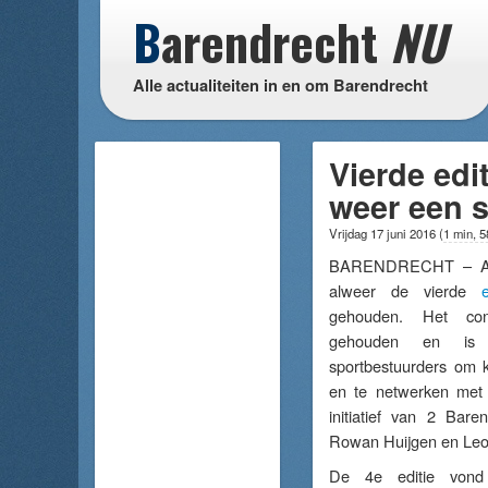
B
arendrecht
NU
Alle actualiteiten in en om Barendrecht
Vierde edi
weer een 
Vrijdag 17 juni 2016
(
1 min, 5
BARENDRECHT – Af
alweer de vierde
e
gehouden. Het cong
gehouden en is 
sportbestuurders om k
en te netwerken met e
initiatief van 2 Bare
Rowan Huijgen en Leon
De 4e editie vond