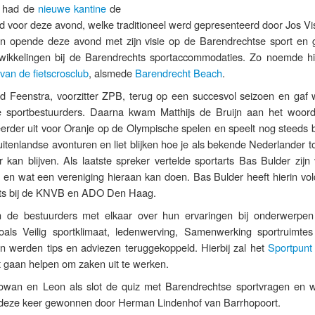
g had de
nieuwe kantine
de
d voor deze avond, welke traditioneel werd gepresenteerd door Jos Vi
en opende deze avond met zijn visie op de Barendrechtse sport en 
ntwikkelingen bij de Barendrechts sportaccommodaties. Zo noemde hi
an de fietscrosclub
, alsmede
Barendrecht Beach
.
d Feenstra, voorzitter ZPB, terug op een succesvol seizoen en gaf w
 sportbestuurders. Daarna kwam Matthijs de Bruijn aan het woor
rder uit voor Oranje op de Olympische spelen en speelt nog steeds b
buitenlandse avonturen en liet blijken hoe je als bekende Nederlander 
kan blijven. Als laatste spreker vertelde sportarts Bas Bulder zijn 
e en wat een vereniging hieraan kan doen. Bas Bulder heeft hierin vo
arts bij de KNVB en ADO Den Haag.
de bestuurders met elkaar over hun ervaringen bij onderwerpen 
zoals Veilig sportklimaat, ledenwerving, Samenwerking sportruimte
in werden tips en adviezen teruggekoppeld. Hierbij zal het
Sportpunt
gaan helpen om zaken uit te werken.
 Rowan en Leon als slot de quiz met Barendrechtse sportvragen en 
e deze keer gewonnen door Herman Lindenhof van Barrhopoort.