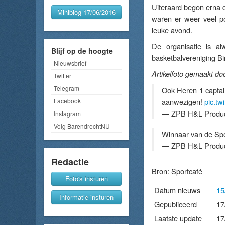
Uiteraard begon erna d
Miniblog 17/06/2016
waren er weer veel po
leuke avond.
De organisatie is a
Blijf op de hoogte
basketbalvereniging B
Nieuwsbrief
Artikelfoto gemaakt doo
Twitter
Telegram
Ook Heren 1 captai
Facebook
aanwezigen!
pic.tw
— ZPB H&L Produc
Instagram
Volg BarendrechtNU
Winnaar van de Spo
— ZPB H&L Produc
Redactie
Bron:
Sportcafé
Foto's insturen
Datum nieuws
15
Informatie insturen
Gepubliceerd
17
Laatste update
17