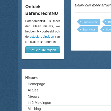
Bekijk hier meer artike
Ontdek
BarendrechtNU
BarendrechtNU is meer
Barendrecht
Cl
dan alleen nieuws, we
Sportclubs
Spo
hebben bijvoorbeeld ook
de
actuele treintijden
van
NS station Barendrecht
Actuele Treintijden
Nieuws
Homepage
Actueel
Nieuws
112 Meldingen
Miniblog