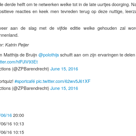
e derde helft om te netwerken welke tot in de late uurtjes doorging. N
sitieve reacties en keek men tevreden terug op deze nuttige, leer
lweer aan de slag met de vijfde editie welke gehouden zal wor
innenland.
r: Katrin Peijer
n Matthijs de Bruijn
@polothijs
schuift aan om zijn ervaringen te dele
itter.com/hlPJiV93Et
tions (@ZPBarendrecht)
June 15, 2016
rtquiz!
#sportcafé
pic.twitter.com/62wv5J61XF
tions (@ZPBarendrecht)
June 15, 2016
/06/16
20:00
/06/16 10:13
/06/16 10:15