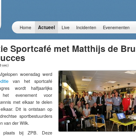
Actueel
Home
Live
Incidenten
Evenementen
tie Sportcafé met Matthijs de Bru
succes
8 sec
)
gelopen woensdag werd
ditie
van het sportcafé
res wordt halfjaarlijks
het evenement voor
ennis met elkaar te delen
lkaar. Dit is ontstaan op
ndrechtse sportbestuurders
 van der Wilk.
 plaats bij ZPB. Deze