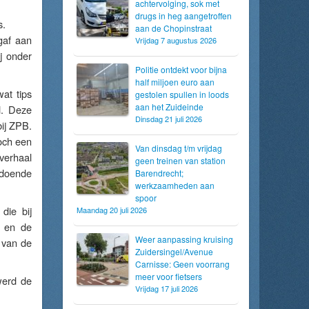
achtervolging, sok met
drugs in heg aangetroffen
s.
aan de Chopinstraat
gaf aan
Vrijdag 7 augustus 2026
j onder
Politie ontdekt voor bijna
half miljoen euro aan
at tips
gestolen spullen in loods
aan het Zuideinde
d. Deze
Dinsdag 21 juli 2026
ij ZPB.
toch een
Van dinsdag t/m vrijdag
verhaal
geen treinen van station
ldoende
Barendrecht;
werkzaamheden aan
spoor
die bij
Maandag 20 juli 2026
s en de
Weer aanpassing kruising
van de
Zuidersingel/Avenue
Carnisse: Geen voorrang
meer voor fietsers
werd de
Vrijdag 17 juli 2026