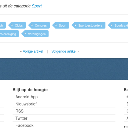
ls uit de categorie
Sport
ub
Clubs
Congres
Sport
Sportbestuurders
Sportcafé
rtvereniging
Verenigingen
«
Vorige artikel
|
Volgende artikel
»
Blijf op de hoogte
B
Android App
Nieuwsbrief
RSS
Twitter
Facebook
C