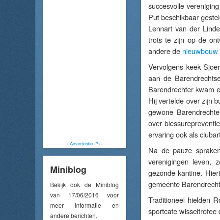
succesvolle verenigin
Put beschikbaar gestel
Lennart van der Lind
trots te zijn op de o
andere de
nieuwbouw v
Vervolgens keek Sjoer
aan de Barendrechtse
Barendrechter kwam ee
Hij vertelde over zijn 
gewone Barendrechter 
over blessurepreventi
ervaring ook als club
-
Advertentie (?)
-
Na de pauze spraken 
verenigingen leven, 
Miniblog
gezonde kantine. Hier
gemeente Barendrecht 
Bekijk ook de Miniblog
van 17/06/2016 voor
Traditioneel hielden
meer informatie en
sportcafe wisseltrofe
andere berichten.