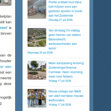
Politie ontdekt voor bijna
half miljoen euro aan
gestolen spullen in loods
aan het Zuideinde
kelplan
Dinsdag 21 juli 2026
Aldi kan
eleid
‘ is
Van dinsdag t/m vrijdag
 binnen
geen treinen van station
Barendrecht;
werkzaamheden aan
spoor
Maandag 20 juli 2026
 van de
thouder
Weer aanpassing kruising
oor een
Zuidersingel/Avenue
est een
Carnisse: Geen voorrang
meer voor fietsers
gemeente
Vrijdag 17 juli 2026
op deze
Nieuw college van B&W
van start met twee nieuwe
ogelijk
wethouders
g.
Vrijdag 17 juli 2026