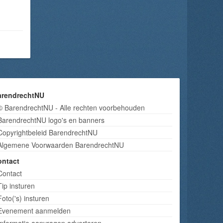
arendrechtNU
© BarendrechtNU - Alle rechten voorbehouden
BarendrechtNU logo's en banners
Copyrightbeleid BarendrechtNU
Algemene Voorwaarden BarendrechtNU
ontact
Contact
Tip insturen
Foto('s) insturen
Evenement aanmelden