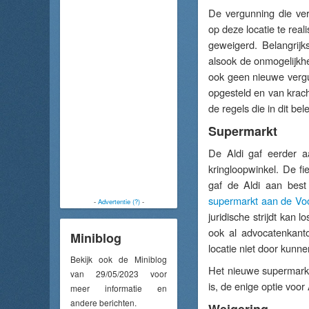
De vergunning die ver
op deze locatie te rea
geweigerd. Belangrijk
alsook de onmogelijkhe
ook geen nieuwe vergu
opgesteld en van krach
de regels die in dit bel
Supermarkt
De Aldi gaf eerder a
kringloopwinkel. De f
gaf de Aldi aan best 
supermarkt aan de Voor
-
Advertentie (?)
-
juridische strijdt kan 
ook al advocatenkant
Miniblog
locatie niet door kunn
Bekijk ook de Miniblog
Het nieuwe supermarkt
van 29/05/2023 voor
is, de enige optie voo
meer informatie en
andere berichten.