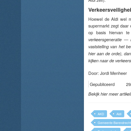
Verkeersveilighe
Hoewel de Aldi wel m
supermarkt zegt daar o
op basis hiervan te
verkeersgeneratie — 
vaststelling van het 
hier aan de orde), da
kijken naar de verkeer
Door:
Jordi Menheer
Gepubliceerd
29
Bekijk hier meer artike
AKD
Aldi
Gemeente Barendrecht