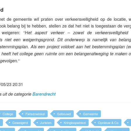
id
et de gemeente wil praten over verkeersveiligheid op de locatie, 
ok belang bij te hebben, stellen ze dat het niet is toegestaan de ve
 weigeren: “
Het aspect verkeer – zowel de verkeersveiligheid
is niet een weigeringsgrond. Dit onderwerp is namelijk van belang
bestemmingsplan. Als een project voldoet aan het bestemmingsplan (en
n heeft het college geen ruimte om een belangenafweging te maken o
“
sgevolgen.
/05/23 20:31
ls uit de categorie
Barendrecht
College
Fietsenwinkel
Gebouwd
Gemeente
Geweigerd
Juristen
Kringloopwinkel
Opnieuw & Co