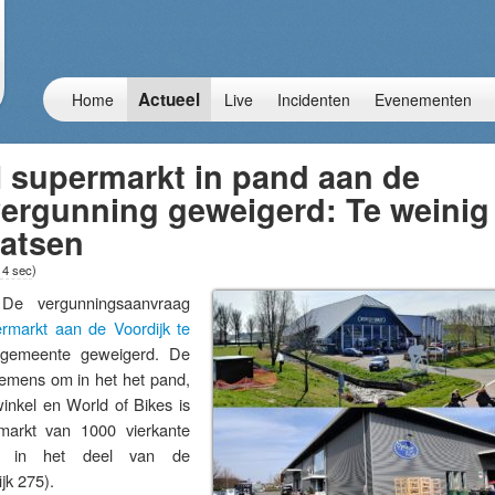
Actueel
Home
Live
Incidenten
Evenementen
 supermarkt in pand aan de
vergunning geweigerd: Te weinig
aatsen
 4 sec
)
 vergunningsaanvraag
rmarkt aan de Voordijk te
gemeente geweigerd. De
emens om in het het pand,
inkel en World of Bikes is
markt van 1000 vierkante
en in het deel van de
jk 275).