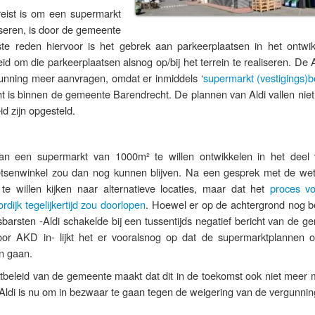
eist is om een supermarkt
liseren, is door de gemeente
ste reden hiervoor is het gebrek aan parkeerplaatsen in het ontwik
id om die parkeerplaatsen alsnog op/bij het terrein te realiseren. De 
nning meer aanvragen, omdat er inmiddels ‘
supermarkt (vestigings)b
t is binnen de gemeente Barendrecht. De plannen van Aldi vallen niet
eid zijn opgesteld.
an een supermarkt van 1000m² te willen ontwikkelen in het deel
ietsenwinkel zou dan nog kunnen blijven. Na een gesprek met de we
te willen kijken naar alternatieve locaties, maar dat het
proces v
dijk tegelijkertijd zou doorlopen
. Hoewel er op de achtergrond nog b
losbarsten -Aldi schakelde bij een tussentijds negatief bericht van de 
oor AKD in- lijkt het er vooralsnog op dat de supermarktplannen 
en gaan.
beleid van de gemeente maakt dat dit in de toekomst ook niet meer m
r Aldi is nu om in bezwaar te gaan tegen de weigering van de vergunnin