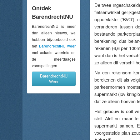
De twee ingeschakeld
Ontdek
fietsenwinkel gelijkge
BarendrechtNU
oppervlakte (‘BVO’) 
veranderen tussen de 
BarendrechtNU is meer
dan alleen nieuws, we
bestaande parkeerpla
hebben bijvoorbeeld ook
berekening dus belan
het
BarendrechtNU weer
rekenen (6,6 per 100m²
met actuele weerinfo en
want dan is het verschi
de meerdaagse
ze alleen dit verschil h
voorspellingen
Na een rekensom komt
BarendrechtNU
berekenen dit als volg
Weer
parkeernormen moeten
supermarkt (ipv kringlo
dat ze alleen hoeven te
Het gebouw is ooit v
stelt Aldi nu maar t
supermarkt samen. E
voorgestelde plan zou
Aldi zelf).