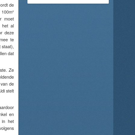
ordt de
er 100m²
er moet
 het al
or deze
 mee te
 staat),
llen dat
ste. Ze
geldende
 van de
di stelt
aardoor
nkel en
 in het
volgens