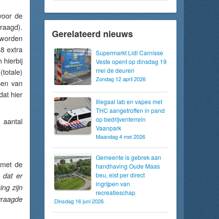
voor de
raagd).
Gerelateerd nieuws
worden
48 extra
Supermarkt Lidl Carnisse
 hierbij
Veste opent op dinsdag 19
mei de deuren
totale)
Zondag 12 april 2026
sen van
at hier
Illegaal lab en vapes met
THC aangetroffen in pand
op bedrijventerrein
aantal
Vaanpark
Maandag 4 mei 2026
Gemeente is gebrek aan
 met de
handhaving Oude Maas
 dat er
beu, eist per direct
ingrijpen van
ng zijn
recreatieschap
vraagde
Dinsdag 16 juni 2026