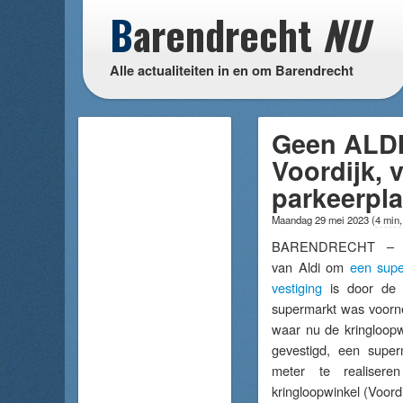
B
arendrecht
NU
Alle actualiteiten in en om Barendrecht
Geen ALDI
Voordijk, 
parkeerpl
Maandag 29 mei 2023
(
4 min,
BARENDRECHT – De
van Aldi om
een supe
vestiging
is door de 
supermarkt was voorn
waar nu de kringloopw
gevestigd, een super
meter te realiser
kringloopwinkel (Voordi