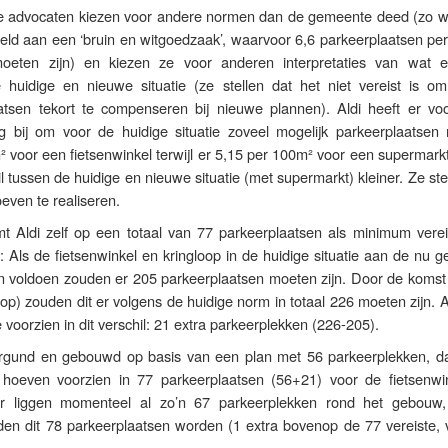
e advocaten kiezen voor andere normen dan de gemeente deed (zo w
steld aan een ‘bruin en witgoedzaak’, waarvoor 6,6 parkeerplaatsen p
moeten zijn) en kiezen ze voor anderen interpretaties van wat 
huidige en nieuwe situatie (ze stellen dat het niet vereist is om
atsen tekort te compenseren bij nieuwe plannen). Aldi heeft er vo
g bij om voor de huidige situatie zoveel mogelijk parkeerplaatsen
 voor een fietsenwinkel terwijl er 5,15 per 100m² voor een supermarkt
l tussen de huidige en nieuwe situatie (met supermarkt) kleiner. Ze ste
oeven te realiseren.
 Aldi zelf op een totaal van 77 parkeerplaatsen als minimum verei
t: Als de fietsenwinkel en kringloop in de huidige situatie aan de nu 
 voldoen zouden er 205 parkeerplaatsen moeten zijn. Door de komst
op) zouden dit er volgens de huidige norm in totaal 226 moeten zijn. Al
 voorzien in dit verschil: 21 extra parkeerplekken (226-205).
ergund en gebouwd op basis van een plan met 56 parkeerplekken, d
e hoeven voorzien in 77 parkeerplaatsen (56+21) voor de fietsenwi
r liggen momenteel al zo’n 67 parkeerplekken rond het gebouw,
den dit 78 parkeerplaatsen worden (1 extra bovenop de 77 vereiste, 