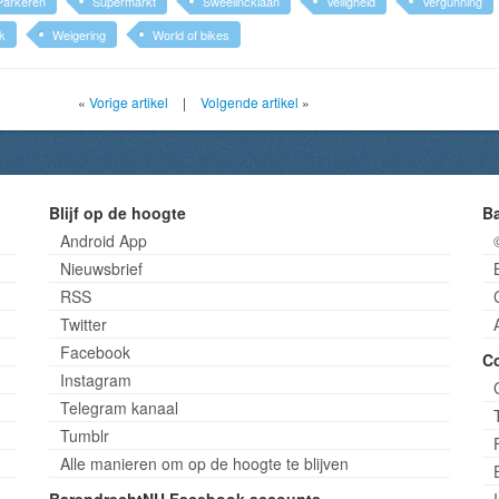
Parkeren
Supermarkt
Sweelincklaan
Veiligheid
Vergunning
jk
Weigering
World of bikes
«
Vorige artikel
|
Volgende artikel
»
Blijf op de hoogte
B
Android App
Nieuwsbrief
RSS
Twitter
Facebook
C
Instagram
Telegram kanaal
Tumblr
Alle manieren om op de hoogte te blijven