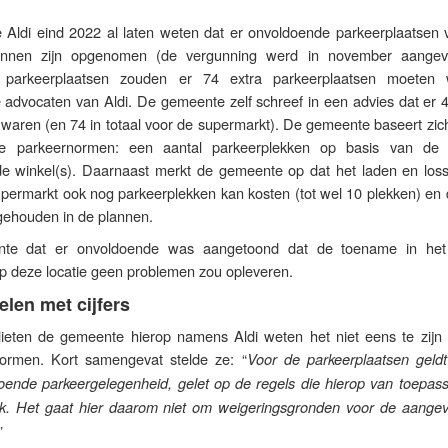
Aldi eind 2022 al laten weten dat er onvoldoende parkeerplaatsen 
annen zijn opgenomen (de vergunning werd in november aangev
 parkeerplaatsen zouden er 74 extra parkeerplaatsen moeten 
e advocaten van Aldi. De gemeente zelf schreef in een advies dat er 
waren (en 74 in totaal voor de supermarkt). De gemeente baseert zich
de parkeernormen: een aantal parkeerplekken op basis van de (
de winkel(s). Daarnaast merkt de gemeente op dat het laden en los
permarkt ook nog parkeerplekken kan kosten (tot wel 10 plekken) en d
gehouden in de plannen.
te dat er onvoldoende was aangetoond dat de toename in het 
 deze locatie geen problemen zou opleveren.
len met cijfers
lieten de gemeente hierop namens Aldi weten het niet eens te zijn
ormen. Kort samengevat stelde ze: “
Voor de parkeerplaatsen geldt
oende parkeergelegenheid, gelet op de regels die hierop van toepassi
ak. Het gaat hier daarom niet om weigeringsgronden voor de aange
”