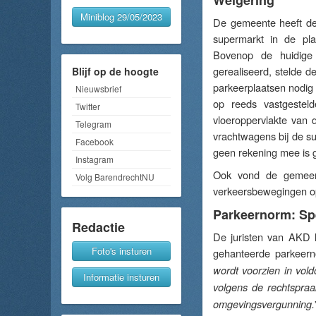
Weigering
Miniblog 29/05/2023
De gemeente heeft de 
supermarkt in de pl
Bovenop de huidige
gerealiseerd, stelde d
Blijf op de hoogte
parkeerplaatsen nodig 
Nieuwsbrief
op reeds vastgestel
Twitter
vloeroppervlakte van 
Telegram
vrachtwagens bij de su
Facebook
geen rekening mee is 
Instagram
Ook vond de gemeen
Volg BarendrechtNU
verkeersbewegingen op
Parkeernorm: Spe
Redactie
De juristen van AKD 
Foto's insturen
gehanteerde parkeern
wordt voorzien in vold
Informatie insturen
volgens de rechtspra
omgevingsvergunning.