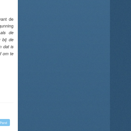
want de
rgunning
 als de
 bij de
 dat is
f om te
Pand