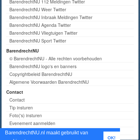
BarendrechtNU 112 Meldingen Twitter
BarendrechtNU Weer Twitter
BarendrechtNU Inbraak Meldingen Twitter
BarendrechtNU Agenda Twitter
BarendrechtNU Vliegtuigen Twitter
BarendrechtNU Sport Twitter
BarendrechtNU
© BarendrechtNU - Alle rechten voorbehouden
BarendrechtNU logo's en banners
Copyrightbeleid BarendrechtNU
Algemene Voorwaarden BarendrechtNU
Contact
Contact
Tip insturen
Foto('s) insturen
Evenement aanmelden
Informatie aanvragen adverteren
BarendrechtNU.nl maakt gebruikt van
OK!