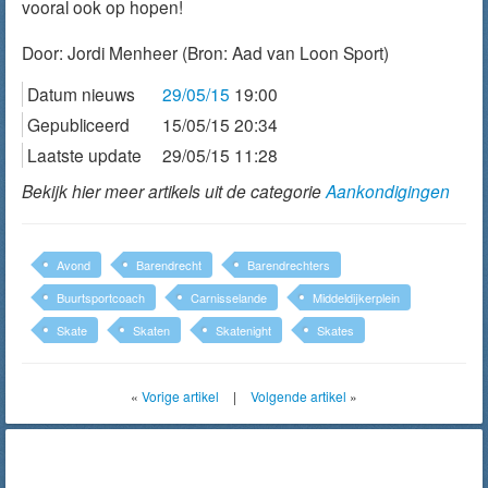
vooral ook op hopen!
Door:
Jordi Menheer
(Bron: Aad van Loon Sport)
Datum nieuws
29/05/15
19:00
Gepubliceerd
15/05/15 20:34
Laatste update
29/05/15 11:28
Bekijk hier meer artikels uit de categorie
Aankondigingen
Avond
Barendrecht
Barendrechters
Buurtsportcoach
Carnisselande
Middeldijkerplein
Skate
Skaten
Skatenight
Skates
«
Vorige artikel
|
Volgende artikel
»