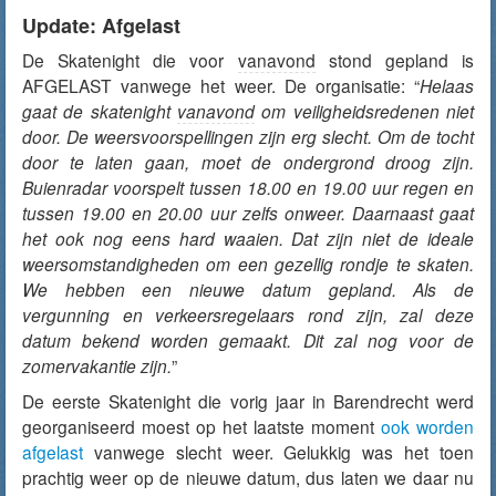
Update: Afgelast
De Skatenight die voor
vanavond
stond gepland is
AFGELAST vanwege het weer. De organisatie: “
Helaas
gaat de skatenight
vanavond
om veiligheidsredenen niet
door. De weersvoorspellingen zijn erg slecht. Om de tocht
door te laten gaan, moet de ondergrond droog zijn.
Buienradar voorspelt tussen 18.00 en 19.00 uur regen en
tussen 19.00 en 20.00 uur zelfs onweer. Daarnaast gaat
het ook nog eens hard waaien. Dat zijn niet de ideale
weersomstandigheden om een gezellig rondje te skaten.
We hebben een nieuwe datum gepland. Als de
vergunning en verkeersregelaars rond zijn, zal deze
datum bekend worden gemaakt. Dit zal nog voor de
zomervakantie zijn.
”
De eerste Skatenight die vorig jaar in Barendrecht werd
georganiseerd moest op het laatste moment
ook worden
afgelast
vanwege slecht weer. Gelukkig was het toen
prachtig weer op de nieuwe datum, dus laten we daar nu