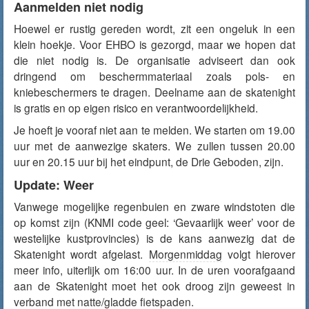
Aanmelden niet nodig
Hoewel er rustig gereden wordt, zit een ongeluk in een
klein hoekje. Voor EHBO is gezorgd, maar we hopen dat
die niet nodig is. De organisatie adviseert dan ook
dringend om beschermmateriaal zoals pols- en
kniebeschermers te dragen. Deelname aan de skatenight
is gratis en op eigen risico en verantwoordelijkheid.
Je hoeft je vooraf niet aan te melden. We starten om 19.00
uur met de aanwezige skaters. We zullen tussen 20.00
uur en 20.15 uur bij het eindpunt, de Drie Geboden, zijn.
Update: Weer
Vanwege mogelijke regenbuien en zware windstoten die
op komst zijn (KNMI code geel: ‘Gevaarlijk weer’ voor de
westelijke kustprovincies) is de kans aanwezig dat de
Skatenight wordt afgelast.
Morgenmiddag
volgt hierover
meer info, uiterlijk om 16:00 uur. In de uren voorafgaand
aan de Skatenight moet het ook droog zijn geweest in
verband met natte/gladde fietspaden.