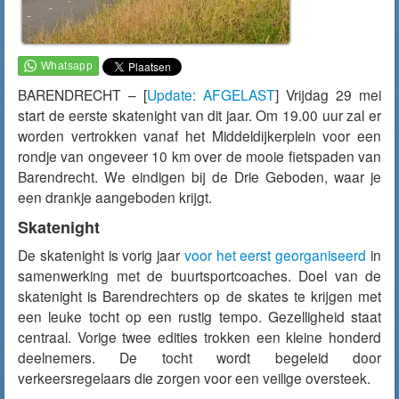
BARENDRECHT – [
Update: AFGELAST
] Vrijdag 29 mei
start de eerste skatenight van dit jaar. Om 19.00 uur zal er
worden vertrokken vanaf het Middeldijkerplein voor een
rondje van ongeveer 10 km over de mooie fietspaden van
Barendrecht. We eindigen bij de Drie Geboden, waar je
een drankje aangeboden krijgt.
Skatenight
De skatenight is vorig jaar
voor het eerst georganiseerd
in
samenwerking met de buurtsportcoaches. Doel van de
skatenight is Barendrechters op de skates te krijgen met
een leuke tocht op een rustig tempo. Gezelligheid staat
centraal. Vorige twee edities trokken een kleine honderd
deelnemers. De tocht wordt begeleid door
verkeersregelaars die zorgen voor een veilige oversteek.