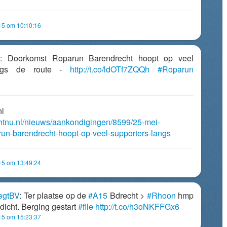
15 om 10:10:16
ei: Doorkomst Roparun Barendrecht hoopt op veel
angs de route -
http://t.co/ldOTf7ZQQh
#Roparun
nl
chtnu.nl/nieuws/aankondigingen/8599/25-mei-
un-barendrecht-hoopt-op-veel-supporters-langs
15 om 13:49:24
egtBV
: Ter plaatse op de
#A15
Bdrecht >
#Rhoon
hmp
 dicht. Berging gestart
#file
http://t.co/h3oNKFFGx6
15 om 15:23:37