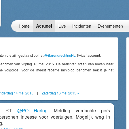
Actueel
Home
Live
Incidenten
Evenementen
ten die zijn geplaatst op het
@BarendrechtnuNL
Twitter account.
berichten van vrijdag 15 mei 2015. De berichten staan van boven naar
e volgorde. Voor de meest recente miniblog berichten bekijk je het
nderdag 14 mei 2015
|
Zaterdag 16 mei 2015 »
cht RT
@POL_Hartog
: Melding verdachte pers
ersonen intresse voor voertuigen. Mogelijk weg in
g.
15 om 08:23:39