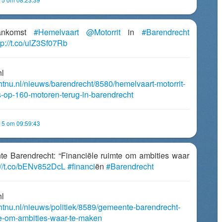
ankomst
#Hemelvaart
@Motorrit
in
#Barendrecht
tp://t.co/ulZ3Sf07Rb
nl
chtnu.nl/nieuws/barendrecht/8580/hemelvaart-motorrit-
-op-160-motoren-terug-in-barendrecht
15 om 09:59:43
te Barendrecht: “Financiële ruimte om ambities waar
://t.co/bENv852DcL
#financi
ën
#Barendrecht
nl
chtnu.nl/nieuws/politiek/8589/gemeente-barendrecht-
te-om-ambities-waar-te-maken