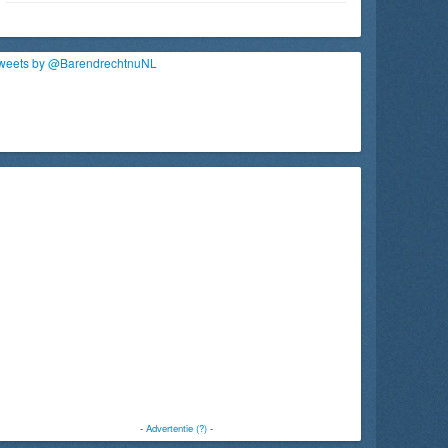
weets by @BarendrechtnuNL
-
Advertentie (?)
-