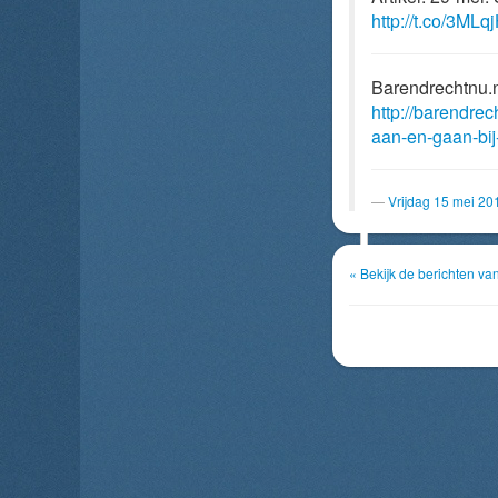
http://t.co/3ML
Barendrechtnu.
http://barendre
aan-en-gaan-bij
Vrijdag 15 mei 20
« Bekijk de berichten v