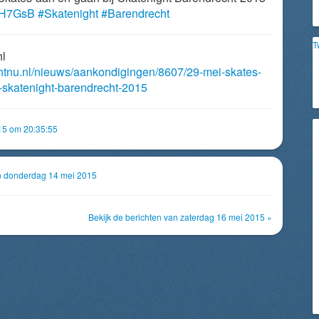
qjH7GsB
#Skatenight
#Barendrecht
T
nl
chtnu.nl/nieuws/aankondigingen/8607/29-mei-skates-
-skatenight-barendrecht-2015
15 om 20:35:55
an donderdag 14 mei 2015
Bekijk de berichten van zaterdag 16 mei 2015 »