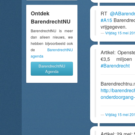
Ontdek
RT
@ABarendr
#A15
Barendrec
BarendrechtNU
vrijgegeven.
BarendrechtNU is meer
Vrijdag 15 mei 20
dan alleen nieuws, we
hebben bijvoorbeeld ook
de
BarendrechtNU
Artikel: Opens
agenda
€3,5 miljo
#Barendrecht
BarendrechtNU
Agenda
Barendrechtnu.
http://barendre
onderdoorgang-
Vrijdag 15 mei 20
Artikel: 29 mei