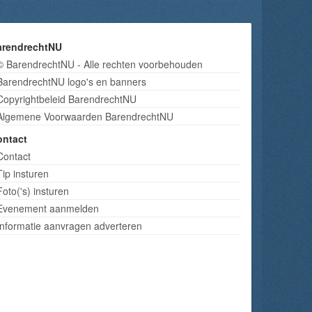
arendrechtNU
© BarendrechtNU - Alle rechten voorbehouden
BarendrechtNU logo's en banners
Copyrightbeleid BarendrechtNU
Algemene Voorwaarden BarendrechtNU
ontact
Contact
Tip insturen
Foto('s) insturen
Evenement aanmelden
Informatie aanvragen adverteren