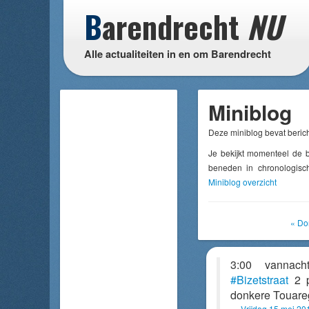
B
arendrecht
NU
Alle actualiteiten in en om Barendrecht
Miniblog
Deze miniblog bevat berich
Je bekijkt momenteel de 
beneden in chronologisch
Miniblog overzicht
« Do
3:00 vanna
#Bizetstraat
2 p
donkere Touare
Vrijdag 15 mei 20