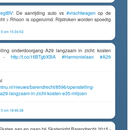
egtBV
: De aanrijding auto vs
#vrachtwagen
op de
ht > Rhoon is opgeruimd. Rijstroken worden spoedig
15 om 15:34:53
telling onderdoorgang A29 langzaam in zicht: kosten
en -
http://t.co/1tlBTgbXBA
#Harmonielaan
#A29
nl
chtnu.nl/nieuws/barendrecht/8596/openstelling-
a29-langzaam-in-zicht-kosten-e35-miljoen
15 om 18:46:38
: Skates aan en gaan bij Skatenight Barendrecht 2015 -