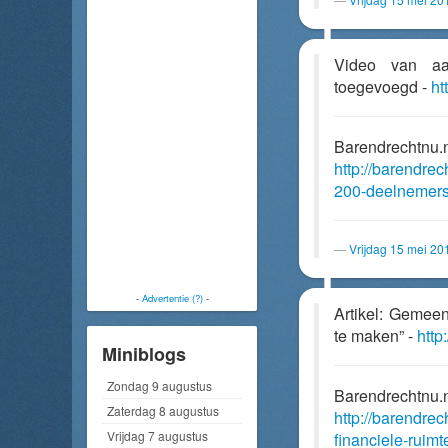
Video van a
toegevoegd -
ht
Barendrechtnu.
http://barendre
200-deelnemers
Vrijdag 15 mei 20
-
Advertentie (?)
-
Artikel: Gemeen
te maken” -
http
Miniblogs
Zondag 9 augustus
Barendrechtnu.
Zaterdag 8 augustus
http://barendre
Vrijdag 7 augustus
financiele-ruim