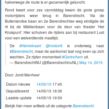
halverwege de route is er gezamenlijk geluncht.
Rond kwart voor zes
vanmiddag
kwam de grote groep
motorrijders weer terug in Barendrecht. Via de
Buitenlandse baan en 2e Barendrechtse weg eindigde de
rit bij de Middenbaan voor de deur van theater ‘Het
Kruispunt’. Hier schuiven de rijders aan bij restaurant Lust
voor een welverdiende maaltijd.
De
#Hemelvaart
@motorrit
is onderweg naar
#Barendrecht
, maar de aankomst laat nog even op zich
wachten. Ze rijden momenteel
#Gorinchem
uit.
— BarendrechtNU (@BarendrechtnuNL)
May 14, 2015
Door:
Jordi Menheer
Datum nieuws
14/05/15
17:45
Gepubliceerd
14/05/15 18:38
Laatste update
14/05/15 19:59
Bekijk hier meer artikels uit de categorie
Barendrecht