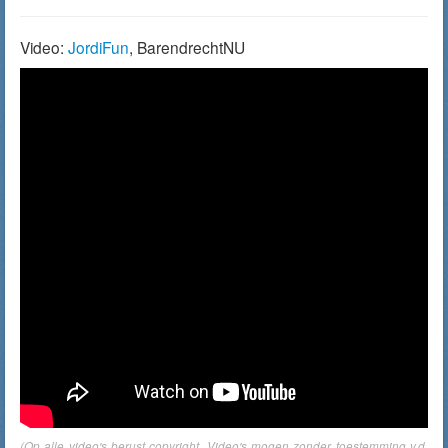
Video:
JordiFun
, BarendrechtNU
(Op alle video's berust copyright. Video's mogen zonder toestemming v.d.