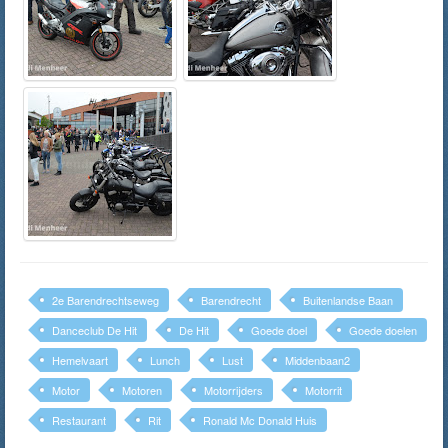
2e Barendrechtseweg
Barendrecht
Buitenlandse Baan
Danceclub De Hit
De Hit
Goede doel
Goede doelen
Hemelvaart
Lunch
Lust
Middenbaan2
Motor
Motoren
Motorrijders
Motorrit
Restaurant
Rit
Ronald Mc Donald Huis