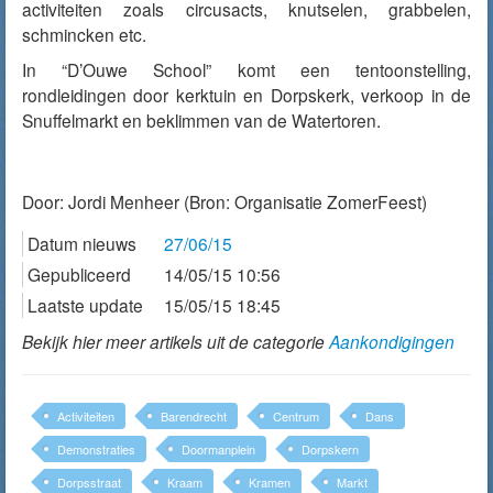
activiteiten zoals circusacts, knutselen, grabbelen,
schmincken etc.
In “D’Ouwe School” komt een tentoonstelling,
rondleidingen door kerktuin en Dorpskerk, verkoop in de
Snuffelmarkt en beklimmen van de Watertoren.
Door:
Jordi Menheer
(Bron: Organisatie ZomerFeest)
Datum nieuws
27/06/15
Gepubliceerd
14/05/15 10:56
Laatste update
15/05/15 18:45
Bekijk hier meer artikels uit de categorie
Aankondigingen
Activiteiten
Barendrecht
Centrum
Dans
Demonstraties
Doormanplein
Dorpskern
Dorpsstraat
Kraam
Kramen
Markt