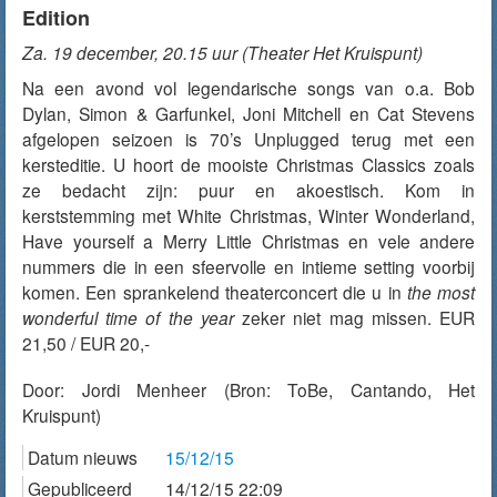
Edition
Za. 19 december, 20.15 uur (Theater Het Kruispunt)
Na een avond vol legendarische songs van o.a. Bob
Dylan, Simon & Garfunkel, Joni Mitchell en Cat Stevens
afgelopen seizoen is 70’s Unplugged terug met een
kersteditie. U hoort de mooiste Christmas Classics zoals
ze bedacht zijn: puur en akoestisch. Kom in
kerststemming met White Christmas, Winter Wonderland,
Have yourself a Merry Little Christmas en vele andere
nummers die in een sfeervolle en intieme setting voorbij
komen. Een sprankelend theaterconcert die u in
the most
wonderful time of the year
zeker niet mag missen. EUR
21,50 / EUR 20,-
Door:
Jordi Menheer
(Bron: ToBe, Cantando, Het
Kruispunt)
Datum nieuws
15/12/15
Gepubliceerd
14/12/15 22:09