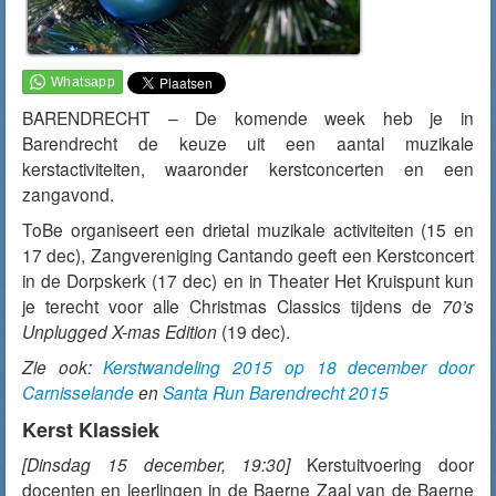
BARENDRECHT – De komende week heb je in
Barendrecht de keuze uit een aantal muzikale
kerstactiviteiten, waaronder kerstconcerten en een
zangavond.
ToBe organiseert een drietal muzikale activiteiten (15 en
17 dec), Zangvereniging Cantando geeft een Kerstconcert
in de Dorpskerk (17 dec) en in Theater Het Kruispunt kun
je terecht voor alle Christmas Classics tijdens de
70’s
Unplugged X-mas Edition
(19 dec).
Zie ook:
Kerstwandeling 2015 op 18 december door
Carnisselande
en
Santa Run Barendrecht 2015
Kerst Klassiek
[Dinsdag 15 december, 19:30]
Kerstuitvoering door
docenten en leerlingen in de Baerne Zaal van de Baerne