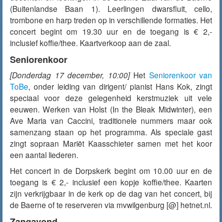
(Buitenlandse Baan 1). Leerlingen dwarsfluit, cello,
trombone en harp treden op in verschillende formaties. Het
concert begint om 19.30 uur en de toegang is € 2,-
inclusief koffie/thee. Kaartverkoop aan de zaal.
Seniorenkoor
[Donderdag 17 december, 10:00]
Het
Seniorenkoor van
ToBe
, onder leiding van dirigent/ pianist Hans Kok, zingt
speciaal voor deze gelegenheid kerstmuziek uit vele
eeuwen. Werken van Holst (In the Bleak Midwinter), een
Ave Maria van Caccini, traditionele nummers maar ook
samenzang staan op het programma. Als speciale gast
zingt sopraan Mariët Kaasschieter samen met het koor
een aantal liederen.
Het concert in de Dorpskerk begint om 10.00 uur en de
toegang is € 2,- inclusief een kopje koffie/thee. Kaarten
zijn verkrijgbaar in de kerk op de dag van het concert, bij
de Baerne of te reserveren via mvwilgenburg [@] hetnet.nl.
Zangavond