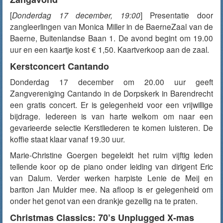
[
Donderdag 17 december, 19:00
] Presentatie door
zangleerlingen van Monica Miller in de BaerneZaal van de
Baerne, Buitenlandse Baan 1. De avond begint om 19.00
uur en een kaartje kost € 1,50. Kaartverkoop aan de zaal.
Kerstconcert Cantando
Donderdag 17 december om 20.00 uur geeft
Zangvereniging Cantando in de Dorpskerk in Barendrecht
een gratis concert. Er is gelegenheid voor een vrijwillige
bijdrage. Iedereen is van harte welkom om naar een
gevarieerde selectie Kerstliederen te komen luisteren. De
koffie staat klaar vanaf 19.30 uur.
Marie-Christine Goergen begeleidt het ruim vijftig leden
tellende koor op de piano onder leiding van dirigent Eric
van Dalum. Verder werken harpiste Lenie de Meij en
bariton Jan Mulder mee. Na afloop is er gelegenheid om
onder het genot van een drankje gezellig na te praten.
Christmas Classics: 70’s Unplugged X-mas