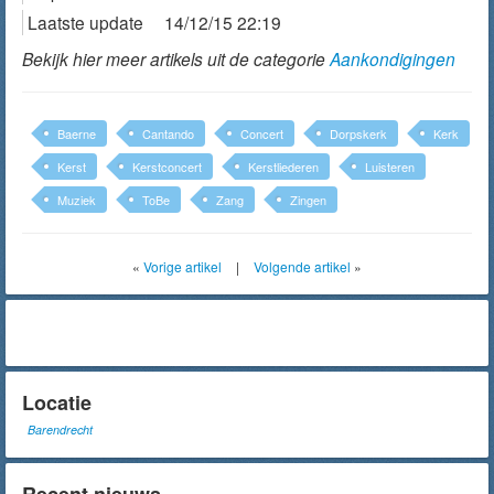
Laatste update
14/12/15 22:19
Bekijk hier meer artikels uit de categorie
Aankondigingen
Baerne
Cantando
Concert
Dorpskerk
Kerk
Kerst
Kerstconcert
Kerstliederen
Luisteren
Muziek
ToBe
Zang
Zingen
«
Vorige artikel
|
Volgende artikel
»
Locatie
Barendrecht