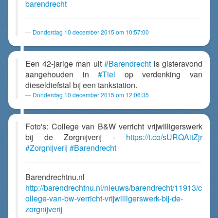
barendrecht
Donderdag 10 december 2015 om 10:57:00
Een 42-jarige man uit
#Barendrecht
is gisteravond
aangehouden in
#Tiel
op verdenking van
dieseldiefstal bij een tankstation.
Donderdag 10 december 2015 om 12:06:35
Foto's: College van B&W verricht vrijwilligerswerk
bij de Zorgnijverij -
https://t.co/sURQAitZjr
#Zorgnijverij
#Barendrecht
Barendrechtnu.nl
http://barendrechtnu.nl/nieuws/barendrecht/11913/c
ollege-van-bw-verricht-vrijwilligerswerk-bij-de-
zorgnijverij