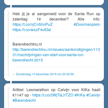
Heb jij je al aangemeld voor de Santa Run op
zaterdag 19 december? Alle info:
https://t.co/njCn5hnPuZ
#Doormanplein
https://t.co/wozF4utGsl
Barendrechtnu.nl
http://barendrechtnu.nl/nieuws/aankondigingen/113
31/inschrijvingen-van-start-voor-santa-run-
barendrecht-2015
Donderdag 10 december 2015 om 20:42:56
Artikel: Lesmarathon op Calvijn voor KiKa haalt
€1147 op -
https://t.co/2WjTsLhTZO
#KiKa
#Calvijn
#Barendrecht