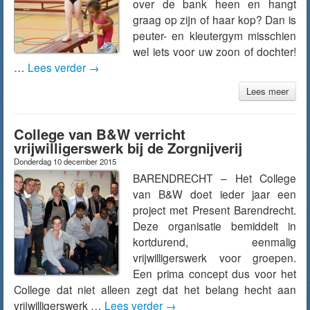
over de bank heen en hangt
graag op zijn of haar kop? Dan is
peuter- en kleutergym misschien
wel iets voor uw zoon of dochter!
…
Lees verder
→
Lees meer
College van B&W verricht
vrijwilligerswerk bij de Zorgnijverij
Donderdag 10 december 2015
BARENDRECHT – Het College
van B&W doet ieder jaar een
project met Present Barendrecht.
Deze organisatie bemiddelt in
kortdurend, eenmalig
vrijwilligerswerk voor groepen.
Een prima concept dus voor het
College dat niet alleen zegt dat het belang hecht aan
vrijwilligerswerk …
Lees verder
→