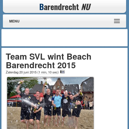
B
arendrecht
NU
MENU
Team SVL wint Beach
Barendrecht 2015
Zaterdag 20 juni 2015
(
1 min, 10 sec
)