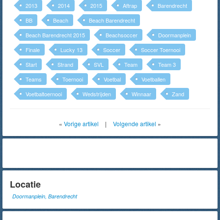
2013
2014
2015
Aftrap
Barendrecht
BB
Beach
Beach Barendrecht
Beach Barendrecht 2015
Beachsoccer
Doormanplein
Finale
Lucky 13
Soccer
Soccer Toernooi
Start
Strand
SVL
Team
Team 3
Teams
Toernooi
Voetbal
Voetballen
Voetbaltoernooi
Wedstrijden
Winnaar
Zand
«
Vorige artikel
|
Volgende artikel
»
Locatie
Doormanplein, Barendrecht