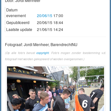
Door:
Jordi Menheer
Datum
evenement
20/06/15
17:00
Gepubliceerd
20/06/15 18:44
Laatste update
21/06/15 14:24
Fotograaf: Jordi Menheer, BarendrechtNU
(Op alle foto's berust
copyright
. Foto's mogen zonder toestemming v.d.
fotograaf niet worden gekopieerd of worden overgenomen.)