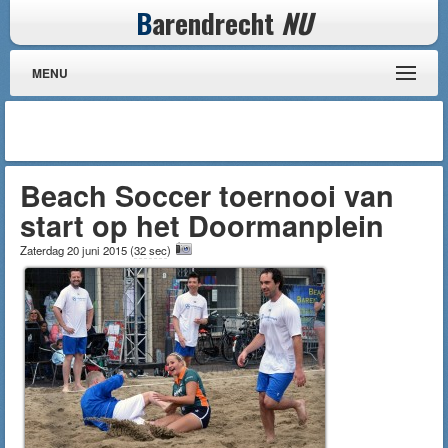
B
arendrecht
NU
MENU
Beach Soccer toernooi van
start op het Doormanplein
Zaterdag 20 juni 2015
(
32 sec
)