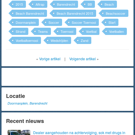
2015
Aftrap
Barendrecht
BB
Beach
Beach Barendrecht
Beach Barendrecht 2015
Beachsoccer
Doormanplein
Soccer
Soccer Toernooi
Start
Strand
Teams
Toernooi
Voetbal
Voetballen
Voetbaltoernooi
Wedstrijden
Zand
«
Vorige artikel
|
Volgende artikel
»
Locatie
Doormanplein, Barendrecht
Recent nieuws
Dealer aangehouden na achtervolging, sok met drugs in