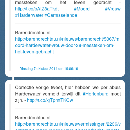
messteken om het leven gebracht -
http://t.co/bAlZ8aTkdt
#Moord
#Vrouw
#Harderwater
#Carnisselande
Barendrechtnu.nl
http://barendrechtnu.nl/nieuws/barendrecht/5367/m
oord-harderwater-vrouw-door-29-messteken-om-
het-leven-gebracht
Dinsdag 7 oktober 2014 om 19:06:16
Correctie vorige tweet, hier hebben we per abuis
Harderwater vermeld terwijl dit
#Hertenburg
moet
zijn. -
http://t.co/xjTpmtTKCw
Barendrechtnu.nl
http://barendrechtnu.nl/nieuws/vermissingen/2236/v