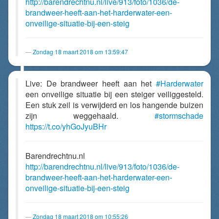
http://barendrechtnu.nl/live/913/foto/1036/de-
brandweer-heeft-aan-het-harderwater-een-
onveilige-situatie-bij-een-steig
Zondag 18 maart 2018 om 13:59:47
Live: De brandweer heeft aan het
#Harderwater
een onveilige situatie bij een steiger veiliggesteld.
Een stuk zeil is verwijderd en los hangende buizen
zijn weggehaald.
#stormschade
https://t.co/yhGoJyuBHr
Barendrechtnu.nl
http://barendrechtnu.nl/live/913/foto/1036/de-
brandweer-heeft-aan-het-harderwater-een-
onveilige-situatie-bij-een-steig
Zondag 18 maart 2018 om 10:55:26