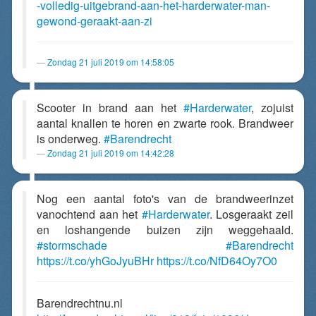
-volledig-uitgebrand-aan-het-harderwater-man-
gewond-geraakt-aan-zi
Zondag 21 juli 2019 om 14:58:05
Scooter in brand aan het
#Harderwater
, zojuist
aantal knallen te horen en zwarte rook. Brandweer
is onderweg.
#Barendrecht
Zondag 21 juli 2019 om 14:42:28
Nog een aantal foto's van de brandweerinzet
vanochtend aan het
#Harderwater
. Losgeraakt zeil
en loshangende buizen zijn weggehaald.
#stormschade
#Barendrecht
https://t.co/yhGoJyuBHr
https://t.co/NfD64Oy7O0
Barendrechtnu.nl