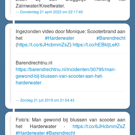
Zalmwater/Kreeftwater.
Donderdag 21 april 2022 om 22:17:40
Ingezonden video door Monique: Scooterbrand aan
het
#Harderwater
#Barendrecht
(
https://t.co/6JHcbmmZsZ
)
https://t.co/hEBkljLeKt
Barendrechtnu.nl
https://barendrechtnu.nl/incidenten/30795/man-
gewond-bij-blussen-van-scooter-aan-het-
harderwater
Zondag 21 juli 2019 om 21:54:43
Foto's: Man gewond bij blussen van scooter aan
het Harderwater -
https://t.co/6JHcbmmZsZ
#Harderwater
#Barendrecht