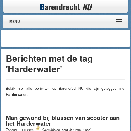
B
arendrecht
NU
MENU
Berichten met de tag
'Harderwater'
Bekijk hier alle berichten op BarendrechtNU die zijn getagged met
Harderwater
.
Man gewond bij blussen van scooter aan
het Harderwater
Zondag 21 juli 2019
(Gemiddelde leestijd: 1 min, 7 sec)