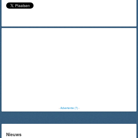
-
Advertentie (?)
-
Nieuws