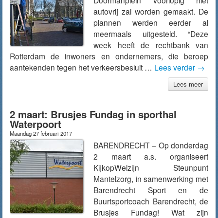
Doormanplein voorlopig niet
autovrij zal worden gemaakt. De
plannen werden eerder al
meermaals uitgesteld. “Deze
week heeft de rechtbank van
Rotterdam de inwoners en ondernemers, die beroep
aantekenden tegen het verkeersbesluit …
Lees verder
→
Lees meer
2 maart: Brusjes Fundag in sporthal
Waterpoort
Maandag 27 februari 2017
BARENDRECHT – Op donderdag
2 maart a.s. organiseert
KijkopWelzijn Steunpunt
Mantelzorg, in samenwerking met
Barendrecht Sport en de
Buurtsportcoach Barendrecht, de
Brusjes Fundag! Wat zijn