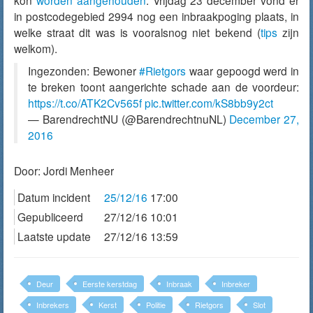
kon
worden aangehouden
. Vrijdag 23 december vond er
in postcodegebied 2994 nog een inbraakpoging plaats, in
welke straat dit was is vooralsnog niet bekend (
tips
zijn
welkom).
Ingezonden: Bewoner
#Rietgors
waar gepoogd werd in
te breken toont aangerichte schade aan de voordeur:
https://t.co/ATK2Cv565f
pic.twitter.com/kS8bb9y2ct
— BarendrechtNU (@BarendrechtnuNL)
December 27,
2016
Door:
Jordi Menheer
Datum incident
25/12/16
17:00
Gepubliceerd
27/12/16 10:01
Laatste update
27/12/16 13:59
Deur
Eerste kerstdag
Inbraak
Inbreker
Inbrekers
Kerst
Politie
Rietgors
Slot