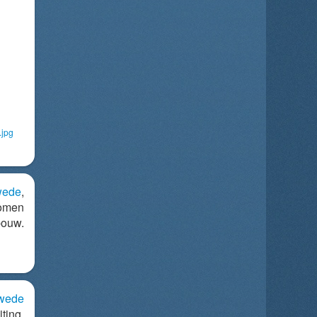
.jpg
wede
,
komen
ouw.
wede
ting.