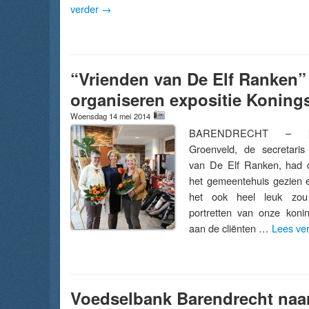
verder
→
“Vrienden van De Elf Ranken”
organiseren expositie Koning
Woensdag 14 mei 2014
BARENDRECHT – [Fo
Groenveld, de secretaris
van De Elf Ranken, had d
het gemeentehuis gezien 
het ook heel leuk zo
portretten van onze koni
aan de cliënten …
Lees ve
Voedselbank Barendrecht naa