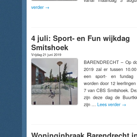
verder
→
4 juli: Sport- en Fun wijkdag
Smitshoek
Vrijdag 21 juni 2019
BARENDRECHT – Op dond
2019 zal er tussen 10.00
een sport- en fundag g
worden door 12 leerlingen
7 van CBS Smitshoek. Dez
zijn deze dag de Buurtki
zijn …
Lees verder
→
Woninginbraak Barendrecht i