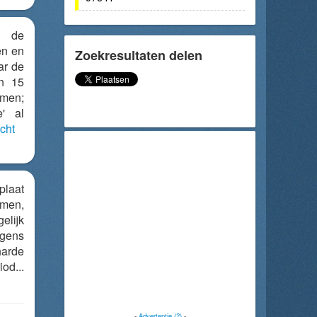
 de
en en
Zoekresultaten delen
ar de
en 15
omen;
' al
cht
plaat
men,
lijk
lgens
arde
...
-
Advertentie (?)
-