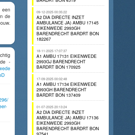
r een
09-12-2025 00:35:22
an de
A2 DIA DIRECTE INZET
ouw.
AMBULANCE JA) AMBU 17145
EIKENWEDE 2993GH
BARENDRECHT BARDRT BON
182267
18-11-2025 17:07:37
chtig
A1 AMBU 17131 EIKENWEDE
de -
2993GJ BARENDRECHT
BARDRT BON 170925
wede
EoD
17-09-2025 00:02:48
A1 AMBU 17134 EIKENWEDE
2993GH BARENDRECHT
BARDRT BON 137409
296/
eer-
01-07-2025 20:13:24
A2 DIA DIRECTE INZET
AMBULANCE JA) AMBU 17136
EIKENWEDE 2993GH
BARENDRECHT BARDRT BON
97541