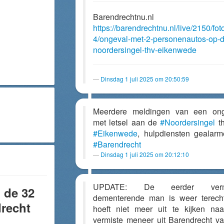
Barendrechtnu.nl
https://barendrechtnu.nl/live/2150/fot
4/ongeval-met-2-personenautos-op-d
noordersingel-thv-eikenwede
Dinsdag 1 juli 2025 om 20:50:59
Meerdere meldingen van een ong
met letsel aan de
#Noordersingel
th
#Eikenwede
, hulpdiensten gealarm
#Barendrecht
Dinsdag 1 juli 2025 om 20:12:10
UPDATE: De eerder vermi
 de 32
dementerende man is weer terech
recht
hoeft niet meer uit te kijken na
vermiste meneer uit Barendrecht v