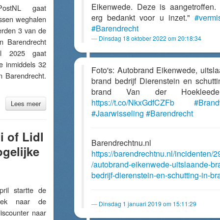
Eikenwede. Deze is aangetroffen.
stNL gaat
erg bedankt voor u inzet."
#vermi
ussen weghalen
#Barendrecht
erden 3 van de
Dinsdag 18 oktober 2022 om 20:18:34
in Barendrecht
il 2025 gaat
 inmiddels 32
Foto's: Autobrand Eikenwede, uitsl
n Barendrecht.
brand bedrijf Dierenstein en schutti
brand Van der Hoekleed
https://t.co/NkxGdfCZFb
#Brand
Lees meer
#Jaarwisseling
#Barendrecht
 of Lidl
Barendrechtnu.nl
gelijke
https://barendrechtnu.nl/incidenten/
/autobrand-eikenwede-uitslaande-br
bedrijf-dierenstein-en-schutting-in-br
l startte de
oek naar de
Dinsdag 1 januari 2019 om 15:11:29
iscounter naar