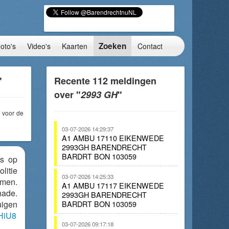
Zoeken
oto's
Video's
Kaarten
Contact
"
Recente 112 meldingen
over "
2993 GH
"
voor de
03-07-2026 14:29:37
A1 AMBU 17110 EIKENWEDE
2993GH BARENDRECHT
BARDRT BON 103059
's op
litie
03-07-2026 14:25:33
men.
A1 AMBU 17117 EIKENWEDE
hade.
2993GH BARENDRECHT
uigen
BARDRT BON 103059
mHiU8
03-07-2026 09:17:18