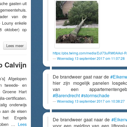
sche gasten uit
gemeentehuis.
ader van de
 Louny enkele
8 oktober) op
Lees meer
https://pbs.twimg.com/media/DJl73uRW0AAol-R
Woensdag 13 september 2017 om 11:07:28
p Calvijn
De brandweer gaat naar de
#Eiken
s] Afgelopen
hier zijn mogelijk panelen losge
en tweede- en
van een appartementengeb
jn Groene Hart
#Barendrecht
#stormschade
certificaten.
Woensdag 13 september 2017 om 10:38:27
alig onderwijs
en aan de eisen
 het Engels
De brandweer gaat naar de
#Eiken
 hebben …
Lees
voor een melding van een liftopslui