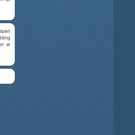
epen
ding
en al