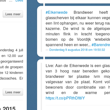
#Eikenwede
Brandweer heeft
Lees meer
glasscherven bij elkaar kunnen veg
een lint ophangen, nu weer terug na
kazerne. De wind is de afgelop
minuten flink in kracht toegen
bomen op de Voordijk 'wiebelde
spannend heen en weer...
#Barendre
erdag 4 juli
Donderdag 9 augustus 2018 om 19:50:32
 en 12.00 uur
eorganiseerd
Live: Aan de Eikenwede is een glas
 uit de groepen
van 3 hoog naar beneden geko
e 12 kinderen
brandweer ter plaatse ivm moge
dscoaches. Er
valgevaar van 2e plaat. Komt vo
bewoners door combinatie van h
Lees meer
wind en de warme period
https://t.co/pPRthDf8lY
n 2015