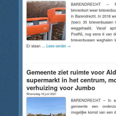
BARENDRECHT – Po
binnenkort weer brievenb
in Barendrecht. In 2018 w
(toen) 35 brievenbussen 
weggehaald. Vanaf apr
PostNL nog eens 6 van de
brievenbussen weghalen i
Er staan …
Lees verder
→
Gemeente ziet ruimte voor Aldi
supermarkt in het centrum, mo
verhuizing voor Jumbo
Woensdag 16 juni 2021
BARENDRECHT – In apri
gemeente een onderz
mogelijke komst van een d