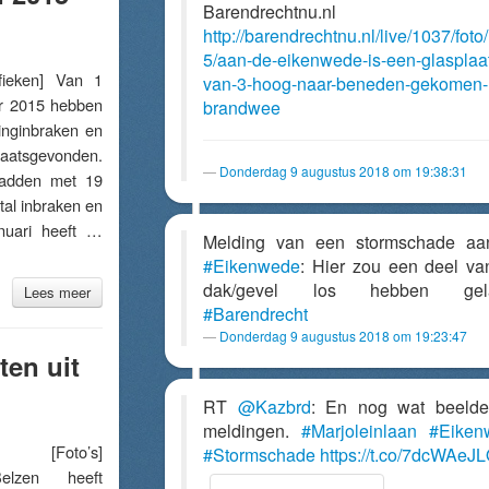
Barendrechtnu.nl
http://barendrechtnu.nl/live/1037/foto
5/aan-de-eikenwede-is-een-glasplaa
eken] Van 1
van-3-hoog-naar-beneden-gekomen-
er 2015 hebben
brandwee
inginbraken en
aatsgevonden.
Donderdag 9 augustus 2018 om 19:38:31
 hadden met 19
tal inbraken en
nuari heeft …
Melding van een stormschade aa
#Eikenwede
: Hier zou een deel va
dak/gevel los hebben gela
Lees meer
#Barendrecht
Donderdag 9 augustus 2018 om 19:23:47
en uit
RT
@Kazbrd
: En nog wat beelde
meldingen.
#Marjoleinlaan
#Eiken
[Foto’s]
#Stormschade
https://t.co/7dcWAeJ
elzen heeft