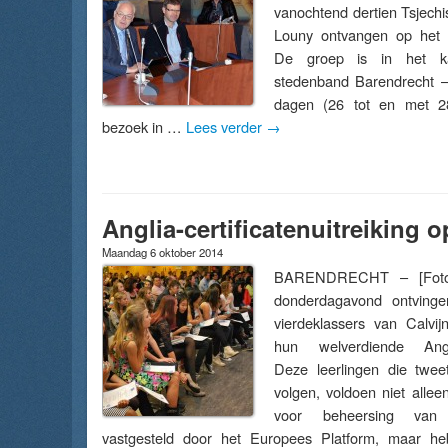
vanochtend dertien Tsjechi
Louny ontvangen op het 
De groep is in het k
stedenband Barendrecht –
dagen (26 tot en met 2
bezoek in …
Lees verder
→
Anglia-certificatenuitreiking o
Maandag 6 oktober 2014
BARENDRECHT – [Foto’
donderdagavond ontving
vierdeklassers van Calvi
hun welverdiende Anglia-
Deze leerlingen die tweet
volgen, voldoen niet alle
voor beheersing van
vastgesteld door het Europees Platform, maar