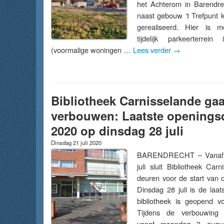
het Achterom in Barendre
naast gebouw ‘t Trefpunt
gerealiseerd. Hier is 
tijdelijk parkeerterrein
(voormalige woningen …
Lees verder
→
Bibliotheek Carnisselande gaa
verbouwen: Laatste openings
2020 op dinsdag 28 juli
Dinsdag 21 juli 2020
BARENDRECHT – Vanaf 
juli sluit Bibliotheek Car
deuren voor de start van 
Dinsdag 28 juli is de laa
bibliotheek is geopend v
Tijdens de verbouwing 
vanaf maandag 3 aug