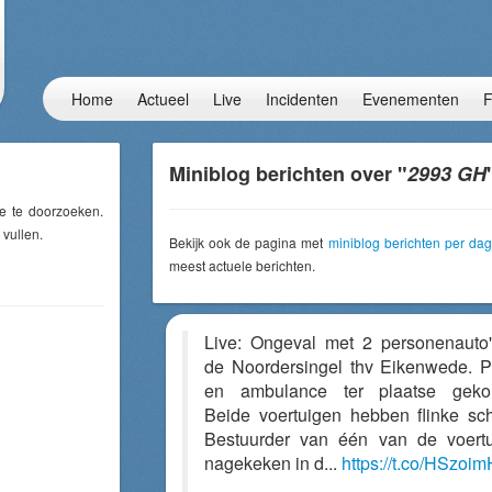
Home
Actueel
Live
Incidenten
Evenementen
F
Miniblog berichten over "
2993 GH
e te doorzoeken.
 vullen.
Bekijk ook de pagina met
miniblog berichten per dag
meest actuele berichten.
Live: Ongeval met 2 personenauto
de Noordersingel thv Eikenwede. Po
en ambulance ter plaatse geko
Beide voertuigen hebben flinke sc
Bestuurder van één van de voert
nagekeken in d...
https://t.co/HSzoi