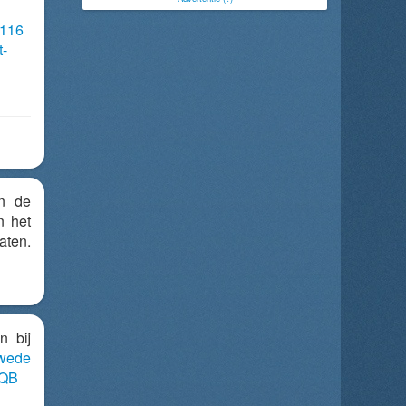
/116
t-
n de
n het
ten.
n bij
wede
LQB