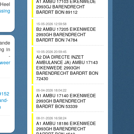
A1 AMBU 17103 EIKENWEDE
 Heel
2993GJ BARENDRECHT
ssing
BARDRT BON 89112
15-05-2026 12:59:58
B2 AMBU 17205 EIKENWEDE
2993GH BARENDRECHT
BARDRT BON 74784
aande
ng in
10-05-2026 20:59:45
e -
A2 DIA DIRECTE INZET
weer
AMBULANCE JA) AMBU 17143
EIKENWEDE 2993GH
BARENDRECHT BARDRT BON
72430
05-04-2026 18:04:22
29152
A1 AMBU 17140 EIKENWEDE
and-
2993GH BARENDRECHT
BARDRT BON 53339
a
08-01-2026 16:58:24
A1 AMBU 18186 EIKENWEDE
2993GH BARENDRECHT
BARDRT BON 4519