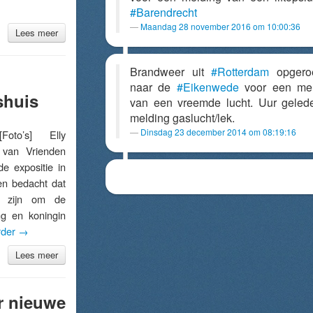
#Barendrecht
Maandag 28 november 2016 om 10:00:36
Lees meer
Brandweer uit
#Rotterdam
opgero
naar de
#Eikenwede
voor een mel
shuis
van een vreemde lucht. Uur geled
melding gaslucht/lek.
Dinsdag 23 december 2014 om 08:19:16
to’s] Elly
 van Vrienden
e expositie in
en bedacht dat
u zijn om de
ng en koningin
rder
→
Lees meer
r nieuwe