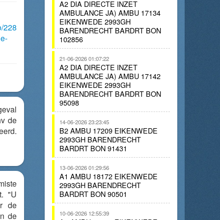
A2 DIA DIRECTE INZET
AMBULANCE JA) AMBU 17134
EIKENWEDE 2993GH
o/228
BARENDRECHT BARDRT BON
e-
102856
21-06-2026 01:07:22
A2 DIA DIRECTE INZET
AMBULANCE JA) AMBU 17142
EIKENWEDE 2993GH
BARENDRECHT BARDRT BON
95098
eval
v de
14-06-2026 23:23:45
eerd.
B2 AMBU 17209 EIKENWEDE
2993GH BARENDRECHT
BARDRT BON 91431
13-06-2026 01:29:56
A1 AMBU 18172 EIKENWEDE
ste
2993GH BARENDRECHT
t. "U
BARDRT BON 90501
ar de
10-06-2026 12:55:39
an de