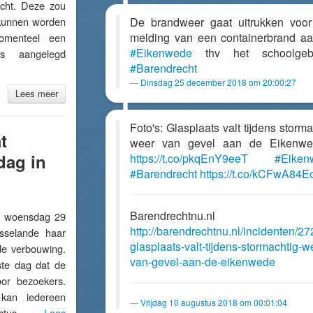
cht. Deze zou
 kunnen worden
De brandweer gaat uitrukken voo
melding van een containerbrand a
momenteel een
#Eikenwede
thv het schoolgeb
 is aangelegd
#Barendrecht
Dinsdag 25 december 2018 om 20:00:27
Lees meer
Foto's: Glasplaats valt tijdens storma
t
weer van gevel aan de Eikenwe
dag in
https://t.co/pkqEnY9eeT
#Eiken
#Barendrecht
https://t.co/kCFwA84
Barendrechtnu.nl
woensdag 29
http://barendrechtnu.nl/incidenten/27
nisselande haar
glasplaats-valt-tijdens-stormachtig-w
de verbouwing.
van-gevel-aan-de-eikenwede
tste dag dat de
oor bezoekers.
kan iedereen
Vrijdag 10 augustus 2018 om 00:01:04
ustus …
Lees